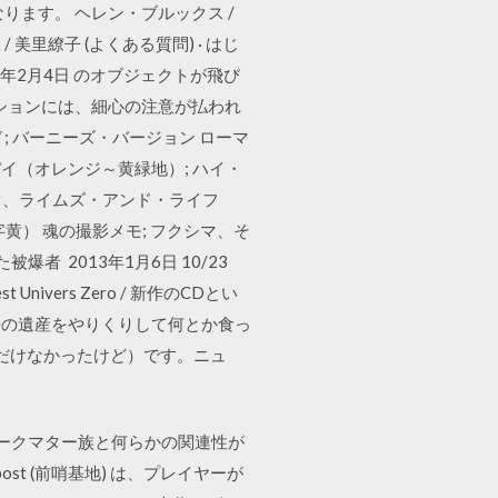
ます。 ヘレン・ブルックス /
 美里繚子 (よくある質問) · はじ
020年2月4日 のオブジェクトが飛び
ションには、細心の注意が払われ
 バーニーズ・バージョン ローマ
パイ（オレンジ～黄緑地）; ハイ・
行） ビーツ、ライムズ・アンド・ライフ
字黄） 魂の撮影メモ; フクシマ、そ
者 2013年1月6日 10/23
 Quest Univers Zero / 新作のCDとい
去の遺産をやりくりして何とか食っ
ただけなかったけど）です。ニュ
ダークマター族と何らかの関連性が
t (前哨基地) は、プレイヤーが