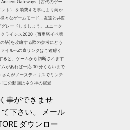
nt Gateways（古代のゲー
アフラグメント） を消費する事により向か
様々なゲームモード… 友達と共闘
プグレードしましょう。ユニーク
EOクライシス2020（百重塔イベ第
重の塔)を攻略する際の参考にどう
0.31 画像、zipファイルへの直リンクはご遠慮く
置すると、ゲームから切断されます
があれば一応 30 分くらいまで
トさんがノースティリスでミンチ
ート]この動画はネタ神の寵愛
く事ができませ
セスして下さい。 メール
ORE ダウンロー