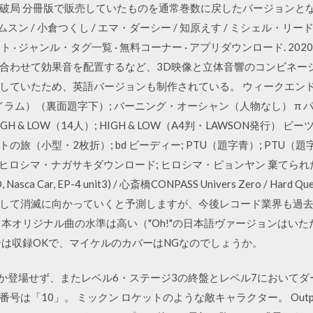
破局 分冊版で販売していたものを通常巻数に戻したバージョンとなり
ン / 小倉つくし / エマ・ダーシー / 知原えす / ミシェル・リード /
カート · ジャンル・タグ一覧 · 無料コーナー · アプリダウンロード. 2
合わせて効果音を配置するなど、3D映像と立体音響のコンビネー
していたため、英語バージョンも制作されている。 ウィークエンド;
イラム）（裏面題字下）; バーニング・オーシャン（人物なし） π 
; HIGH & LOW（14人）; HIGH & LOW（A4判・LAWSON発
旅（小型・2枚折）; bd ビーディー; PTU（題字青）; PTU（題
 ヒロシマ・ナガサキダウンロード; ヒロシマ・ピョンヤン 棄てられた被爆
IO, Nasca Car, EP-4 unit3) / 心斎橋CONPASS Univers Zero / Hard
して消滅に向かっていくと予測しますが、今後レコード業界も過
日本オリジナル曲の水準は高い（"Oh!"の日本語ヴァージョンはい
ーは収録OKで、マイケルのカバーはNGなのでしょうか。
しか登場せず、またレベル6・ステージ3の終盤とレベル7において
は「10」。 ミックン ロケットのような敵キャラクター。 Outpos