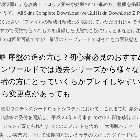
イベ第2弾）」を攻略！ドロップ素材や効率のいい進め方、報酬を掲
kins Complete DownLoad (ver.2.1) [skin DownLoad ZIP] 
慮ください（ファイルの転載は転載元を表記していただければ可です）
すので長旅で色々なものを獲得した状態でご飯に行くときなどは注
らいまでは回避可能ですが、最近のアップデートではそれも放置状態と
略 序盤の進め方は？初心者必見のおすす
ハンワールドでは過去シリーズから様々
心者の方にとっていくらかプレイしやす
くら変更点があっても
た動物用ワクチンのシードロットシステムにおいて、これまで対. 象外とな
請等の受付を開始し、平成 23 年９月末ま. での３年間を移行 
バージョンで寄せられたすべてのコメ. ントを含め、 大海賊ハディ
うに美しい実業家、そして短期間とはいえサラの夫だったグイードだ。