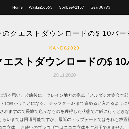
Home
Waskin16553
Godbee42157
Gear38993
ンのクエストダウンロードの$ 10バー
KAND82023
エストダウンロードの$ 1
20.11.2020
ト『川原に遺る思い』攻略後に、クレイン地方の拠点『メルダシオ協会本
アに向かうことになる。 チャプター07まで進めると入れるようになり
されますので長旅で色々なものを獲得した状態でご飯に行くときな
 分くらいまでは回避可能ですが、最近のアップデートではそれも放
ニコニ立体」 お使いのブラウザではニコニ立体をご利用できません