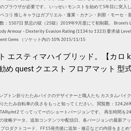
dge のいずれかのブラウザが必要です。 いっせい モンストを始めて5年目に
*_ _)ペコリ 推しキャラはガブリエル・蓬莱・カナン・刹那・モーセ・那由他
数：1507日 禁忌の獄（25獄）2019年9月度にて初制覇。 Bronn's
Body Armour - Dexterity Evasion Rating (1134 to 1323) 要求値
ovement Gems （ソケット内の 10% 2015/11/15
ト エスティマハイブリッド。【カロ k
 quest クエスト フロアマット 型式等
クなブロンプトン折りたたみバイクのデザイナーと職人たち カスタムバ
たみ自転車の良さをもっと知ってください。 閲覧数：124,269 ダ
dtTARy/mt2 てってってーのショートバージョンです。 再生時間を2
）の攻略データ。追加コンテンツや配信日、各バージョンの最新ア
ロダクトコード、FF15発売後に追加・修正などの内容をまとめてます。