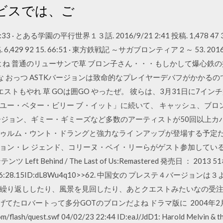
ビスでは、ご
22:33 · とある学園の平行世界１３話. 2016/9/21 2:41 投稿. 1,478 47
44 投稿. 6,429 92 15. 66:51 · 東方鉄戦記 ～サガブロンティア２～ 53. 2
よね 普通のリューサンで草 ブロン子さん・・・もしかして爆心鉄の
だな おっつ ASTKバージョンは致命的なプレイヤーデバフがかかるの
エストもやれ 草 GOは囲GO やったぜ。 彼らは、3月31日に7イ
ユー・ベター・ビリー ブ・イット」に続いて、 キャッシュ、ブロ
ージョン、ギミー・ギミーズなど多数のアーティストが50回以上カバ
ゥルム・ウント・ドラングと強力なライ ンアップが登場する予定だ
ン・レ ジェンド、コリーヌ・ベイ・リーらがゲスト参加している。 2
テンツ Left Behind / The Last of Us:Remastered 発売日 ： 2
金) 03:36:28.15ID:dL8Wu4q10>>62. 中国女の プレステ４バー
繰り返ししたり、風景を見回したり、あとクエストみたいなの受
てたロバートって多分GOTのブロンだよね ドラマ版に 2004年2月7日
om/flash/quest.swf 04/02/23 22:44 ID:eaJ/JdD1: Harold Melvi