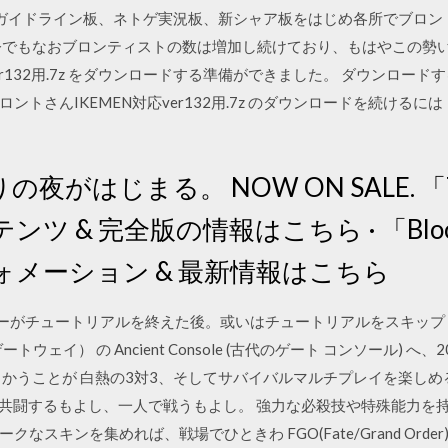
hガイドライン板、ネトゲ実況板、新シャア板をはじめ各所でブロン
今でもなおブロンティストの数は増加し続けており、もはやこの勢
er132用.7z をダウンロードする準備ができました。 ダウンロー
ントさんIKEMEN対応ver132用.7z のダウンロードを続ける
狩りの夜がはじまる。 NOW ON SALE. 「Th
 & 完全版の情報はこちら · 「Bloodb
メーション & 最新情報はこちら
、プレイヤーがチュートリアルを終えた後。或いはチュートリアルをスキ
のゲートウェイ） の Ancient Console (古代のゲート コンソール) へ、20
向かうことが 白熱の3対3、そしてサバイバルマルチプレイを楽しめ
と共闘するもよし、一人で戦うもよし。 強力な必殺技や特殊能力を
なスキンを集めれば、戦場でひときわ FGO(Fate/Grand Ord