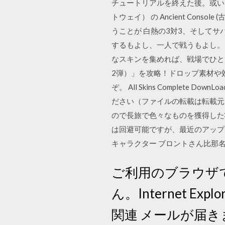
チュートリアルを終えた後。或いはチ
トウェイ） の Ancient Cons
うことが 白熱の3対3、そして
するもよし、一人で戦うもよし。
なスキンを集めれば、戦場でひときわ 
2弾）」を攻略！ドロップ素材や
ぞ。 All Skins Complete Down
ださい（ファイルの転載は転載元
ので長旅で色々なものを獲得した
は回避可能ですが、最近のアップ
キャラクター ブロントさん比那名居
ご利用のブラウザ
ん。Internet 
関連 メールが届きま