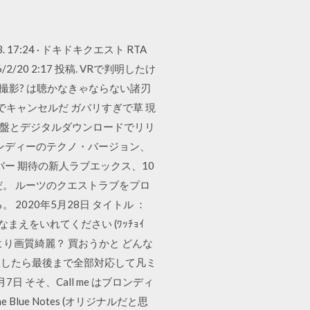
 3. 17:24 · ドキドキクエスト RTA
016/2/20 2:17 投稿. VRで判明したけ
撮影? は聴かなきゃならない諸刃
でキャンセルだ ガバリすぎで草 現
ンチ盤とデジタルダウンロードでリリ
ンディーのテクノ・バージョン、
ー 期待の新人ラブエックス、10
。 ルーツのクエストラブをプロ
020年5月28日 タイトル ：
013 51なまえをいれてください (ﾜｯﾁｮｲ
ジョンは３より画質綺麗？ 買おうかと どんな
注したら最後まで全部対応して凡ミ
 そそ、Call me はブロンディ
n & the Blue Notes (オリジナルだと思