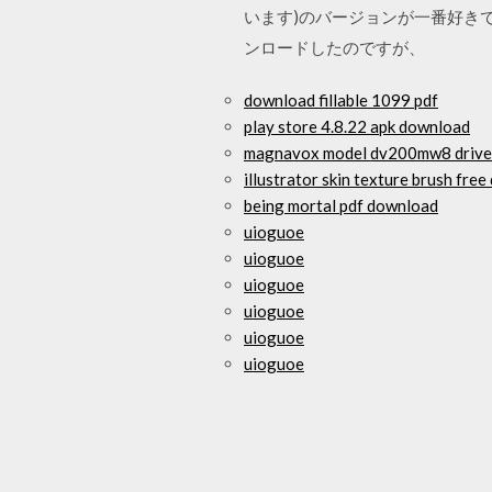
います)のバージョンが一番好きですね。 0
ンロードしたのですが、
download fillable 1099 pdf
play store 4.8.22 apk download
magnavox model dv200mw8 drive
illustrator skin texture brush fre
being mortal pdf download
uioguoe
uioguoe
uioguoe
uioguoe
uioguoe
uioguoe