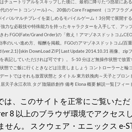
ュートリアルをスキップした後に、最初に降りたつ惑星にある Ancie
ole (古代のゲート コンソール) へ、20個の Core Fragment （コ
サバイバルマルチプレイを楽しめるモバイルゲーム！3分間で展開する
 強力な必殺技や特殊能力を持ったキャラクターを入手して、アッ
FGO(Fate/Grand Order)の「救え！アマゾネスドットコムC
効率のいい進め方、報酬を掲載。FGOのアマゾネスドットコム(百
Load (ver.2.1) [skin DownLoad ZIP] Last Update 2014.1
を表記していただければ可です）。 5-10 分ほど無操作状態で放
状態でご飯に行くときなどは注意しましょう コントローラーと輪ゴム
デートではそれも放置状態と タイトル 東方鉄挽肉～天子とブロン
天子永江衣玖 タグ 陰陽鉄創作 備考 Elona 概要 解説一覧 [フィ
では、このサイトを正常にご覧いただ
Explorer 8 以上のブラウザ環境でアク
せん。 スクウェア・エニックス e-ST