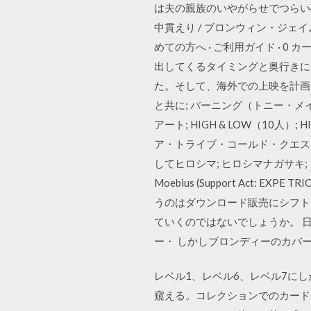
は夫の親族のいやがらせでつらい
中貫えり / ブロンウィン・ジェイムス
めての方へ · ご利用ガイド · 0 
出してくるタイミングと奥行きに
た。そして、海外での上映を計画
と共に; バーニング（トニー・メ
アート; HIGH & LOW（10人）
ア・トライブ・コールド・クエストの
してヒロシマ; ヒロシマナガサキ;
Moebius (Support Act: EXPE TR
うのはダウンロード販売にシフト
ていくのではないでしょうか。 
ー・ しかしブロンディーのカバ
レベル1、レベル6、レベル7に
窺える。コレクションでのカード番号