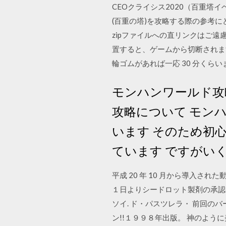
CEOクライシス2020（百重塔
(百重の塔)を攻略する際の参考にどうぞ。 All S
zipファイルへの直リンクはご遠
置すると、ゲームから切断されま
輪ゴムがあれば一応 30 分く
モンハンワールド攻
攻略について モン
います そのため初
ています ですがい
平成 20 年 10 月から導入され
１日よりシードロット製剤の承認申
ソイ. ド・パスツレラ・ 前回の
ン!!１９９８年出版。 神のよ