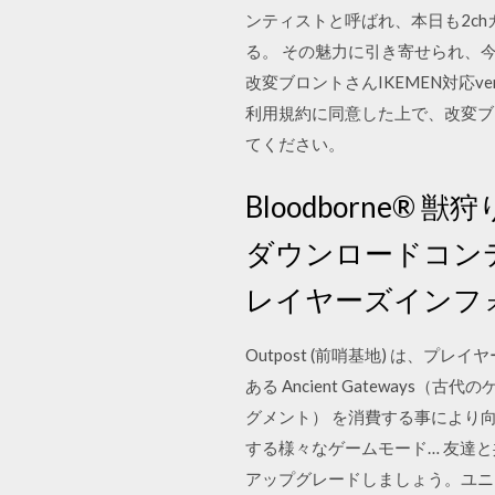
ンティストと呼ばれ、本日も2c
る。 その魅力に引き寄せられ、
改変ブロントさんIKEMEN対応v
利用規約に同意した上で、改変ブロ
てください。
Bloodborne® 獣
ダウンロードコンテンツ
レイヤーズインフォ
Outpost (前哨基地) は
ある Ancient Gateways（古代
グメント） を消費する事により
する様々なゲームモード… 友達
アップグレードしましょう。ユニーク