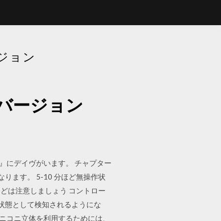
ジョン
0バージョン
部』にデイヴがいます。 チャプター
ます。 5-10 分ほど無操作状
どは注意しましょう コントロー
置状態として検知されるようにな
。ニコニ立体を利用するためには、