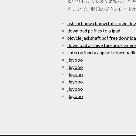
というわけでもありません。 A
る ことで、動画のダウンロードが可能
ashi hi banwa banwi full movie d
download pc files to a ipad
bicycle jackshaft pdf free downlo
download archive facebook video
shterrarium tv app not downloadi
jlqyooo
jlqyooo
jlqyooo
jlqyooo
jlqyooo
jlqyooo