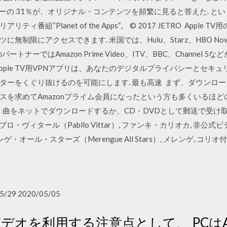
o ユーザーの 31％が、オリジナル・コンテンツを頻繁に見ると答えた. と
番組“Planet of the Apps”。 © 2017 JETRO Appl
制限にアクセスできます. 米国では、Hulu、Starz、HBO Now、N
ーではAmazon Prime Video、ITV、BBC、Channel 5な
Apple TV用VPNアプリは、あなたのデジタルプライバシーとセ
ーをくぐり抜けるのを可能にします. 最も高速 まず、ダウンロード
スを求めてAmazonプライム会員になったという方も多くいるほど
、曲をネットでダウンロードするか、CD・DVDとして郵送で受け
パブロ・ヴィタール（Pabllo Vittar）, ファンキ・カリオカ, 非
オール・スターズ（Merengue All Stars）, メレンゲ, コリオ付
5/29 2020/05/05
ビデオを利用する注意点として、 PCはA