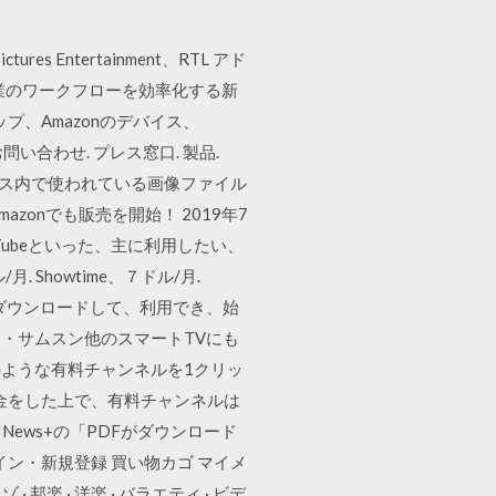
res Entertainment、RTL アド
企業のワークフローを効率化する新
ップ、Amazonのデバイス、
問い合わせ. プレス窓口. 製品.
プレスリリース内で使われている画像ファイル
onでも販売を開始！ 2019年7
YouTubeといった、主に利用したい、
 Showtime、７ドル/月.
は、無料ダウンロードして、利用でき、始
ソニー・サムスン他のスマートTVにも
Oのような有料チャンネルを1クリッ
金をした上で、有料チャンネルは
News+の「PDFがダウンロード
ンイン・新規登録 買い物カゴ マイメ
· 邦楽 · 洋楽 · バラエティ · ビデ