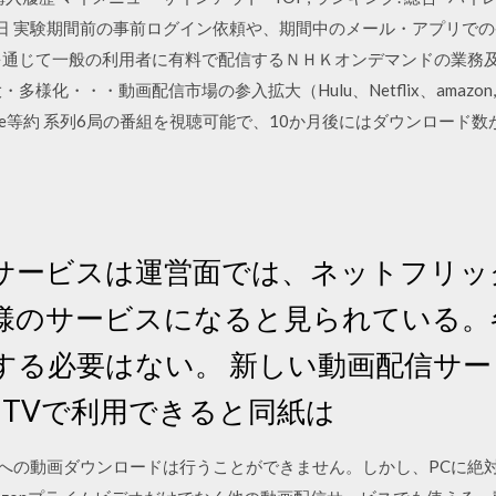
8年3月16日 実験期間前の事前ログイン依頼や、期間中のメール・アプ
を通じて一般の利用者に有料で配信するＮＨＫオンデマンドの業務
多様化・・・動画配信市場の参⼊拡⼤（Hulu、Netflix、amazo
Showtime等約 系列6局の番組を視聴可能で、10か月後にはダウンロード
 同サービスは運営面では、ネットフリック
様のサービスになると見られている。
る必要はない。 新しい動画配信サービス
le TVで利用できると同紙は
PCへの動画ダウンロードは行うことができません。しかし、PCに