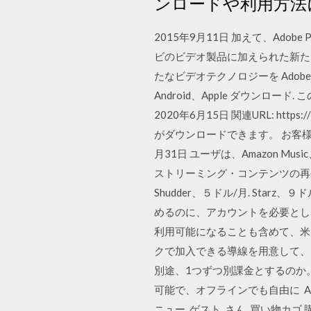
ンロードや利用方法
2015年9月11日 加えて、Adobe Pr
ビのビデオ製品に加えられた新たな
たなビデオテクノロジーを Adob
Android、Apple ダウンロ
2020年6月15日 関連URL: ht
がダウンロードできます。 お客様に
月31日 ユーザは、Amazon Mus
ストリーミング・コンテンツの再生に適し
Shudder、５ドル/月. Star
めるのに、アカウントを必要としない。
利用可能になることも含めて、米大手
クで加入できる導線を用意して、
別途、1つずつ別課金とするのか。 
可能で、オフラインでも自由に An
ニュー. ゲスト. さん. 買い物カゴ 購