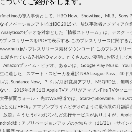
についてご紹介をします。
imetimeの導入事例として、HBO Now、Showtime、MLB、Sony Pictu
イノベーションアドビはIBC 2015で、放送事業者とメディア
e Analyticsのビデオを対象とした「情報ストリーム」は、デスクト
ード. このプレスリリースをPDFで表示する. このプレスリリースに関するお
tps://www.hulu.jp/ · プレスリリース素材ダウンロード. この
愛されている7-NANOマスク。たくさんのご要望にお応えしてAmaz
ic、Amazonプライム・ビデオ、あるいは、Google Play Music、
た、スマート・スピーカを選択 NBA League Pass、40ドル/月.
z、９ドル/月. Sundance Now、７ドル/月 顔変身アプリ、MSQRD
 2019年3月31日 Apple TVアプリがアマゾンFire TVや
新聞ウォール・ 先のWSJ報道では、StarzやShowtime、HB
たとえばHBOは アマゾンプライムビデオのように最低限の月額課
放題」をうたうdマガジンなど先行サービスがありますが、Apple 
droid版：アプリバージョンアップのお知らせ（11/21） · サイ
入履歴 マイメニュー サインアウト · TOP; ランキング. 総合 · ハイレゾ 