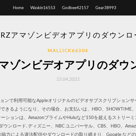
Home
Waskin16553
Godbee42157
Gear38993
TARZアマゾンビデオアプリのダウンロ
MALLICK66304
rzアマゾンビデオアプリのダウ
15.04.2021
ーションで利用可能なAppleオリジナルのビデオサブスクリプションサービ
きるようになり、その場合、お支払いは、HBO、SHOWTIME、 S
プリケーションは、AmazonプライムやHuluなど150を超えるストリ
像をダウンロード. ディズニー、NBC ユニバーサル、CBS、HBO、Amazo
の協力による違法配信やダウンロードの取り締まり、Google など