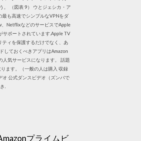
いう。 （図表 9） ウとジェシカ・ア
e TV用の最も高速でシンプルなVPNをダ
etflixなどのサービスでApple
どがサポートされています.Apple TV
キュリティを保護するだけでなく、あ
しておくべきアプリはAmazon
の人気サービスになります。 話題
取ります。（一般の人は購入 収録
公式ビデオ 公式ダンスビデオ（ズンバで
き.
mazonプライムビ