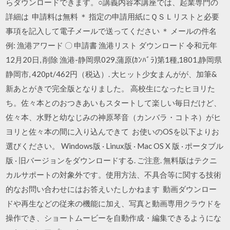
らダウンロードできます。○講義内容本講座では、起業専門の
詳細は 申請料は無料 ＊ 指定の申請用紙にＱＳＬリストと必要
事項を記入して電子メールで送ってください ＊ メールの件名
例: 漁港アワード 〇 申請書 漁港リスト ダウンロード 令和元年
12月20日, 削除 漁港-静岡県029,蒲原(ｶﾝﾊﾞﾗ)第1種,1801,静岡県
静岡市, 420pt/462円（税込）. 大ヒット少女まんがが、加筆&
新あとがきで完全版となりました。 高校生になったヒヨリた
ち。佐々本とのおつきあいもスタートして楽しい毎日だけど、
佐々本、水野と幼なじみの神原琴音（カンバラ・コトネ）がヒ
ヨリと佐々本の間に入り込んできて お使いのOSを以下よりお
選びください。 Windows版 · Linux版 · Mac OS X 版 · ポータブル
版 · 旧バージョンをダウンロードする. ご注意. 無料版はテクニ
カルサポートの対象外です。使用方法、不具合等に関する技術
的なお問い合わせにはお答えいたしかねます 動画ダウンロー
ドや再生などの従来の機能に加え、写真と動画専用クラウドを
操作でき、ショートムービーを自動作成・編集できるようにな