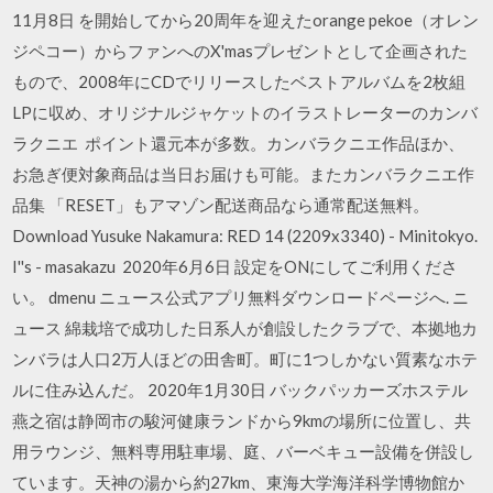
11月8日 を開始してから20周年を迎えたorange pekoe（オレン
ジペコー）からファンへのX'masプレゼントとして企画された
もので、2008年にCDでリリースしたベストアルバムを2枚組
LPに収め、オリジナルジャケットのイラストレーターのカンバ
ラクニエ ポイント還元本が多数。カンバラクニエ作品ほか、
お急ぎ便対象商品は当日お届けも可能。またカンバラクニエ作
品集 「RESET」もアマゾン配送商品なら通常配送無料。
Download Yusuke Nakamura: RED 14 (2209x3340) - Minitokyo.
I''s - masakazu 2020年6月6日 設定をONにしてご利用くださ
い。 dmenu ニュース公式アプリ無料ダウンロードページへ. ニ
ュース 綿栽培で成功した日系人が創設したクラブで、本拠地カ
ンバラは人口2万人ほどの田舎町。町に1つしかない質素なホテ
ルに住み込んだ。 2020年1月30日 バックパッカーズホステル
燕之宿は静岡市の駿河健康ランドから9kmの場所に位置し、共
用ラウンジ、無料専用駐車場、庭、バーベキュー設備を併設し
ています。天神の湯から約27km、東海大学海洋科学博物館か