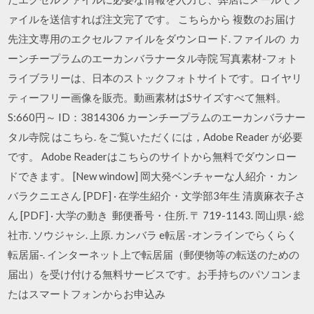
ァイルを送信すれば注文完了です。 こちらから 複数のお届け
先注文専用のエクセルファイルをダウンロード. ファイルの カ
ーンチープラムのエーカンバラナータル寺院 写真素材-フォト
ライブラリーは、日本のストックフォトサイトです。ロイヤリ
ティーフリー画像を販売。動画素材はSサイズすべて無料。
S:660円～ ID：3814306 カーンチープラムのエーカンバラナー
タル寺院 はこちら. をご覧いただくには，Adobe Reader が必要
です。 Adobe Readerはこちらのサイトから無料でダウンロー
ドできます。 [New window] 岡大発ベンチャーな人紹介・カン
バラクニエさん [PDF] · 在学生紹介・文学部3年生 清廣麻衣子さ
ん [PDF] · 大学の動き 郵便番号・住所. 〒 719-1143. 岡山県 · 総
社市. ソウジャシ. 上原. カンバラ e転居 -オンラインでらくらく
転居届-. インターネット上で転居届（郵便物等の転送のための
届出）を受け付ける無料サービスです。お手持ちのパソコンま
たはスマートフォンからお申込み