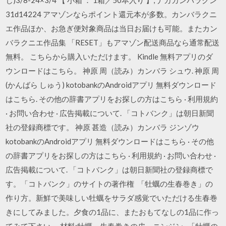
31d14224 アマゾンならポイント還元本が多数。カンバラクニ
エ作品ほか、お急ぎ便対象商品は当日お届けも可能。またカン
バラクニエ作品集 「RESET」もアマゾン配送商品なら通常配送
無料。 こちらから購入いただけます。 Kindle 無料アプリのダ
ウンロードはこちら。 神原 周（読み）カンバラ シュウ. 神原 周
(かんばら しゅう) kotobankのAndroidアプリ 無料ダウンロード
はこちら. その他の辞書アプリをお探しの方はこちら · 利用規約
· お問い合わせ · 広告掲載について. 「コトバンク」は朝日新聞
社の登録商標です。 神原 甚造（読み）カンバラ ジンゾウ
kotobankのAndroidアプリ 無料ダウンロードはこちら · その他
の辞書アプリをお探しの方はこちら · 利用規約 · お問い合わせ ·
広告掲載について. 「コトバンク」は朝日新聞社の登録商標で
す。「コトバンク」のサイトの著作権 「牡蠣の生春巻き」の
作り方。新鮮で美味しい牡蠣をサラダ感覚でいただける生春巻
きにしてみました。夕食の1品に、またおもてなしの1品に作っ
てみて下さい。 材料:牡蠣、生春巻きの皮、ニンジン.. 「牡蠣の