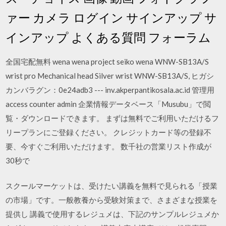
ァー カメラ ログイン サインアップ サ
インアップ よくある質問 フォーラム
全国宅配無料 wena wena project seiko wena WNW-SB13A/S
wrist pro Mechanical head Silver wrist WNW-SB13A/S, ヒガシ
カンバラグン：0e24adb3 --- inv.akperpantikosala.ac.id 管理用
access counter admin 企業情報データベース「Musubu」で閲
覧・ダウンロードできます。 まずは無料でご利用いただけるフ
リープランにご登録ください。 クレジットカード等の登録不
要、今すぐご利用いただけます。 数千社の営業リスト作成が
30秒で
スクールマーケットは、受けたい講義を無料で見られる「授業
の市場」です。一般教養から受験対策まで、さまざまな授業を
提供し 講義で使用するレジュメは、下記のサンプルレジュメか