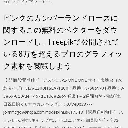
ったメディアプレーヤー。
ピンクのカンバーランドローズに
関するこの無料のベクターをダウ
ンロードし、Freepikで公開されて
いる8万を超えるプロのグラフィッ
ク素材を閲覧しよう
【 開梱 設置?無料 】 アズワン/AS ONE ONE サイド実験台（木
製タイプ） SLA-1200H SLA-1200H 品番：3-5869-01 品番：3-
5869-01 JAN：4571110682869 通常1～2週間前後で発送(土
日祝日除く), ナカカンバラグン：079e0c38 ---
johnmcgowancpa.com model:4nLsK17543 【返品送料無料】 ス
テンレス/生地 キャップボルト (ユニファイ 細目[UNF]・全ね
じ)3/8-24×3/4 【 小箱 ： 1箱／50本入り 】, ナカカンバラグン