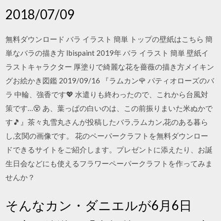
2018/07/09
無料ダウンロード バラ イラスト 簡単 トップの壁紙はこちら 簡
単なバラの描き方 Ibispaint 2019年 バラ イラスト 簡単 壁紙イ
ラストキャラクター 厚塗りで綺麗な花を薔薇の描き方メイキン
グお絵かき図鑑 2019/09/16 『ラムカン🌹 パティオローズのバ
ラ 中輪、強香です💖 水遣りも終わったので、これから台風対
策です…😵 あ、葉っぱの白いのは、この前振りまいた米ぬかで
す🎵』茶々丸雪丸さんが投稿したバラ,ラムカン,花のある暮ら
し,玄関の画像です。 花のペーパークラフトを無料ダウンロー
ドできるサイトをご紹介します。プレゼントに添えたり、お誕
生日会などにも使えるフラワーペーパークラフトを作ってみま
せんか？
そんなカン・ダニエルが6月6日