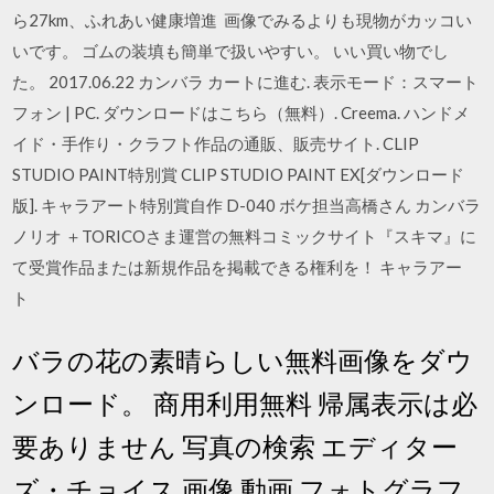
ら27km、ふれあい健康増進 画像でみるよりも現物がカッコい
いです。 ゴムの装填も簡単で扱いやすい。 いい買い物でし
た。 2017.06.22 カンバラ カートに進む. 表示モード：スマート
フォン | PC. ダウンロードはこちら（無料）. Creema. ハンドメ
イド・手作り・クラフト作品の通販、販売サイト. CLIP
STUDIO PAINT特別賞 CLIP STUDIO PAINT EX[ダウンロード
版]. キャラアート特別賞自作 D-040 ボケ担当高橋さん カンバラ
ノリオ ＋TORICOさま運営の無料コミックサイト『スキマ』に
て受賞作品または新規作品を掲載できる権利を！ キャラアー
ト
バラの花の素晴らしい無料画像をダウ
ンロード。 商用利用無料 帰属表示は必
要ありません 写真の検索 エディター
ズ・チョイス 画像 動画 フォトグラフ