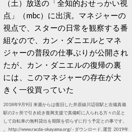
（土）放送の「全知的おせっかい視
点」（mbc）に出演。マネジャーの
視点で、スターの日常を観察する番
組なので、カン・ダニエルとマネ
ジャーの普段の仕事ぶりが公開され
たが、カン・ダニエルの復帰の裏
には、このマネジャーの存在が大
きく一役買っていた
2018年9月9日 来週からは復旧した井原線川辺宿駅と吉備真備
駅の2ヶ所で引き続き復興支援で真備町に入られる方々の足と
して自転車の無料貸出を期限を切らずに行う予定との事です。
。 http://www.racda-okayama.org/ · ダウンロード. 運営 2019年