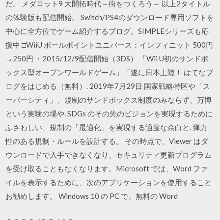
だ。 メダロット9 大開拓時代～街をつくろう～ 以上2タイトル
の体験版も配信開始。 Switch/PS4のダウンロード専用ソフトを
中心に全方位でゲーム紹介するブログ。SIMPLEシリーズも応
援中 □WiiU ボールポイントユニバース：インフィニット 500円
→250円 ・2015/12/9配信開始（3DS） 「Wii U初のサンドボ
ックス型オープンワールドゲーム」「遂に日本上陸！ はてなブ
ログをはじめる（無料）. 2019年7月29日 国家戦略特区や「ス
ーパーシティ」、規制のサンドボックス制度のみならず、万博
という実験の場や. SDGs のその先のビジョンを実現するために
ふさわしい、規制の「最適化」を実現する適度な余白と. 弾力
性のある規制・ルールを設計する。 その時点で、Viewer はダ
ウンロードで入手できなくなり、セキュリティ更新プログラム
を受け取ることもなくなります。Microsoft では、Word ファ
イルを表示するために、次のアプリケーションを使用すること
お勧めします。 Windows 10 の PC で、無料の Word