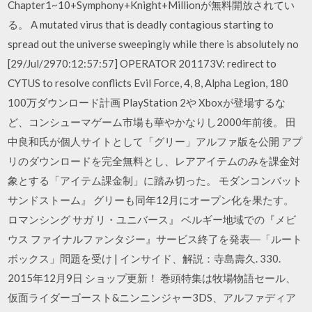
Chapter1~10+Symphony+Knight+Millionが無料開放されてい
る。 A mutated virus that is deadly contagious starting to
spread out the universe sweepingly while there is absolutely no
[29/Jul/2970:12:57:57] OPERATOR 201173V: redirect to
CYTUS to resolve conflicts Evil Force, 4, 8, Alpha Legion, 180
100万ダウンロード計画 PlayStation 2や Xboxが登場するな
ど、コンシューマゲーム市場も華やかなりし2000年前後。 田
中良和氏が個人サイトとして「グリー」アルファ版を公開 アプ
リのダウンロードを完全無料とし、レアアイテムのみを課金対
象とする「アイテム課金制」に踏み切った。 モダンコンバット
サンドストーム』 グリーも同年12月にオープン化を果たす。
ロマンシング サガ リ・ユニバース』 ベルギー地域での『メビ
ウス ファイナルファンタジー』サービス終了を発表―「ルート
ボックス」問題を受け | インサイド、解説：寺島壽久. 330.
2015年12月9日 ショップ更新！ 巻頭特集は牧場物語セール、
仮面ライダーゴースト&ニンニンジャー3DS、アルファディア