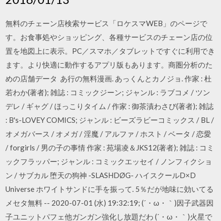
無料のチェーン店検索サービス「ロケスマWEB」のページで
す。お食事処やショッピング、各種サービスのチェーン店の位
置を地図上に表示。PC／スマホ／タブレットですぐに利用でき
ます。より快適に動作するアプリ版もあります。商圏分析のた
めの店舗データ あ行の無料漫画. あっくんとカノジョ. 作家 : 杜
若わか(著者); 雑誌 : コミックジーン; ジャンル : ラブコメ / ツン
デレ / ギャグ / ほっこりタイム / 作家 : 御茶漬わさび(著者); 雑誌
: B's-LOVEY COMICS; ジャンル : ビーズラビーコミックス / BL /
オメガバース / オメガ / 淫魔 / アルファ / ホスト / ベータ / 恋愛
/ forgirls / 男の子の事情 作家 : 苑場凌＆JKS12(著者); 雑誌 : コミ
ックフラッパー; ジャンル : コミックエッセイ / ノンフィクショ
ン / サブカル 堕天の狗神 -SLASHDØG- ハイスクールD×D
Universe ホワイトサンドに手を振って. 5％だが地味に効いてる
メセタ無料 -- 2020-07-01 (水) 19:32:19; (´・ω・｀)因子武器因
子ユニットパフェ他ガンガン強化し放題だわ (´・ω・｀)火星で