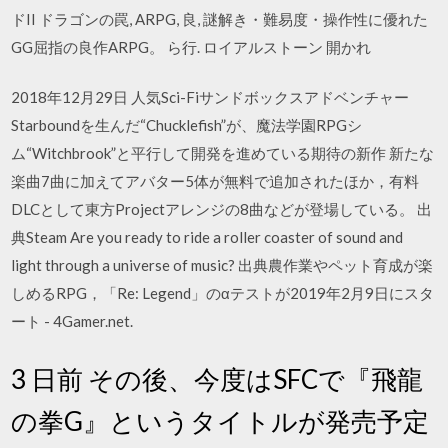
ドII ドラゴンの罠, ARPG, 良, 謎解き・難易度・操作性に優れた
GG屈指の良作ARPG。 ら行. ロイアルストーン 開かれ
2018年12月29日 人気Sci-Fiサンドボックスアドベンチャー
Starboundを生んだ“Chucklefish”が、魔法学園RPGシ
ム“Witchbrook”と平行して開発を進めている期待の新作 新たな
楽曲7曲に加えてアバター5体が無料で追加されたほか，有料
DLCとして東方Projectアレンジの8曲などが登場している。 出
典Steam Are you ready to ride a roller coaster of sound and
light through a universe of music? 出典農作業やペット育成が楽
しめるRPG，「Re: Legend」のαテストが2019年2月9日にスタ
ート - 4Gamer.net.
3 日前 その後、今度はSFCで『飛龍
の拳G』というタイトルが発売予定