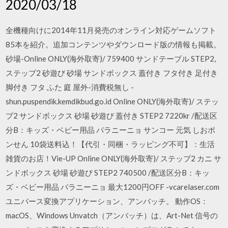
2020/03/18
全機種向けに2014年11月発売のオンライン対応ゲームソフト
85本を紹介。追加コンテンツやダウンロード版の情報も掲載。
砂場-Online ONLY(海外取寄)/ 759400 サンドテーブル STEP2,
ステップ2 砂遊び 砂場 サンドボックス 蓋付き フタ付き 足付き
脚付き フタ ふた 庭 屋外-消費税無し -
shun.puspendik.kemdikbud.go.id Online ONLY(海外取寄)/ ステッ
プ2 サンドボックス 砂場 砂遊び 蓋付き STEP2 7220kr /配送区
分B：キッズ・ベビー用品 パラニーニョ サンコー 元気 しおポ
ンせん 10袋送料込！【代引・同梱・ラッピング不可】：生活
雑貨のお店！Vie-UP Online ONLY(海外取寄)/ ステップ2 カニ サ
ンドボックス 砂場 砂遊び STEP2 740500 /配送区分B：キッ
ズ・ベビー用品 パラニーニョ 最大1200円OFF -vcarelaser.com
ユニバース変換アプリケーション、アンバッチ。 動作OS：
macOS、Windows Unvatch（アンバッチ）は、Art-Net 信号の