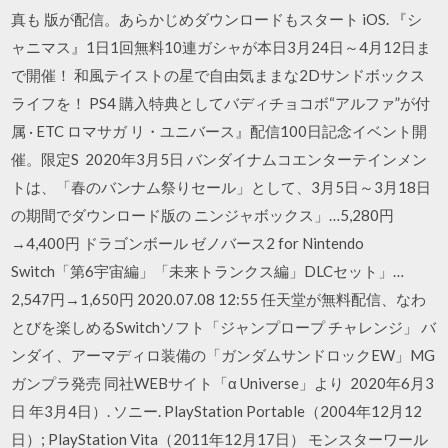
真も 版が配信。あらかじめダウンロードもスタート iOS. 『シ
ャニマス』1日1回無料10連ガシャが本日3月24日～4月12日ま
で開催！ 和風テイストの星で自由気ままな2Dサンドボックス
ライフを！ PS4 購入特典としてバディチョコボ“アルファ”が付
属 · ETC ロマサガ リ・ユニバース』配信100日記念イベント開
催。限定S 2020年3月5日 バンダイナムコエンターテインメン
トは、「春のバンナム祭りセール」として、3月5日～3月18日
の期間でダウンロード版の ニンジャボックス」…5,280円
→4,400円 ドラゴンボール ゼノバース2 for Nintendo
Switch「第6宇宙編」「未来トランクス編」DLCセット」…
2,547円→1,650円 2020.07.08 12:55 任天堂が無料配信、なわ
とびを楽しめるSwitchソフト「ジャンプロープ チャレンジ」 バ
ンダイ、アーマディロ装備の「ガンダムサンドロックEW」MG
ガンプラ発売 同社WEBサイト「α Universe」より 2020年6月3
日 年3月4日）. ソニー. PlayStation Portable（2004年12月12
日）; PlayStation Vita（2011年12月17日） モンスターワール