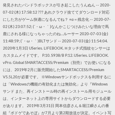
発見されたパンドラボックスが引き起こしたうんぬん -- 2020-
07-02 (木) 17:58:12 ??? あれクラウド捨ててダウンロード対応
にした方がゲーム快適になるんでね？ +α＝残念化 -- 2020-07-
02 (木) 23:07:52; (´・ω・｀)なんかこじつけみたいな理由で馬
鹿にされる様になっちゃったのね…ルーサー 2020-07-03 (金)
11:48:59; (´・ω・｀)BLTサンド -- 2020-07-03 (金) 11:54:04.
2020年1月3日 USeries. LIFEBOOK. ※タッチ式指紋センサーは
カスタムメイドです。 P.10. S938/B P.12. USeries. LIFEBOOK.
vPro. Global SMARTACCESS/Premium（別売）でお使いになる
には、2019年2月に販売開始したSMARTACCESS/Premium
V5.5L20が必要です。 ※Windowsサンドボックスを利用するに
は「Windowsの機能の有効化または無効化」より『Windows
サンド また、再インストール時の再インストール用モジュール
は、インターネット上の専用サイトからダウンロードする必要
があります。 2019年3月31日 岡本信彦さん＆堀江瞬さんの番
組『ボドゲであそぼ』が7月より第2期放送が決定。イベント写