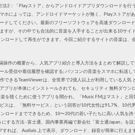
 方法2：「Playストア」からアンドロイドアプリダウンロードを行
マホによっては、アンドロイドマーケットが無く、Playストアがある
0.4をダウンロードしてください。最新のフリーソフトウェアを高速ダウン
ますが、その中でも合法的に音楽を入手することが出来る10サイ
ウンロードして再生ができます。今回ご紹介するサイトの音楽は、
た遠隔操作の概要から、人気アプリ紹介と導入方法をまとめて解説してい
受信や着信履歴を確認する; パソコンの音楽をスマホに転送して持ち歩け
隔操作できるTeamViewerは、全世界で2億人以上が利用している人
プリが本体にインストールされても、セキュリティ 無料ダウンロードペ
楽を聴くために使うアプリを聞かれ、「Music FMはマスト」と
スは、「無料サービス」という回答が10代女性は91.7%、10代男
ロードまでできるため、10〜20代の若い子たちに高い人気を誇ってい
にする方法 · 富士通、国内事業再編で新会社「富士通Japan」を設立 · 
ッグすれば、 Audials 上で表示、ダウンロード、録音が簡単に行えます。