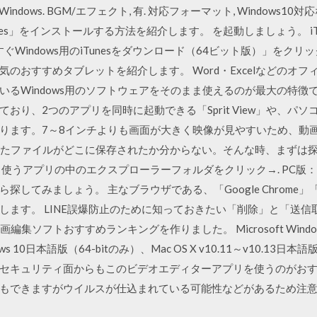
ndows. BGM/エフェクト, 有. 対応フォーマット, Windows10対
「iTunes」をインストールする方法を紹介します。 を起動しましょう。 
ぐWindows用のiTunesをダウンロード（64ビット版）」をクリックする
のおすすめタブレットを紹介します。 Word・Excelなどのオ
いるWindows用のソフトウェアをそのまま使えるのが最大の特徴
ており、2つのアプリを同時に起動できる「Sprit View」や、パソ
ります。7～8インチよりも画面が大きく映像が見やすいため、動
したファイルがどこに保存されたか分からない。そんな時、まずは
うアプリの中のエクスプローラーフォルダをクリック→. PC版： Wi
みましょう。 主なブラウザである、「Google Chrome」「Micros
ます。 LINE誤爆防止のために知っておきたい「削除」と「送信取消
編集ソフトおすすめランキングを作りました。 Microsoft Windows 7
s 10日本語版（64-bitのみ）、Mac OS X v10.11～v10.13日本語
セキュリティ面からもこのビデオエディターアプリを使うのがおす
もできますがウイルスが仕込まれている可能性などがあるため注