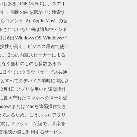
dもある LINE MUSICは、スマホ
す！ 周囲の曲を聴かせて検索す
ト. 2）Apple Music の音
ロードされていない曲は追加ウィンド
Windows OS. Windowsパ
互換性が高く、ビジネス用途で使い
。 2つの内蔵スピーカーによる
だけでなく無料のものも多数あるの
1日 全てのクラウドサービス共通
などすべてのデバイス瞬時に同期さ
2月4日 アプリを用いた遠隔操作
どに置き忘れたスマホへのメール受
ndowsまたはMacを遠隔操作でき
防止であるため、こういったアプリ
0代向けファッション誌で、音楽を
音楽視聴の際に利用するサービス