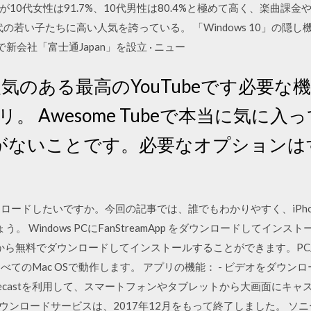
10代女性は91.7%、10代男性は80.4%と極めて高く、楽曲課金
の若い子たちに高い人気を誇っている。 「Windows 10」の隠し機
新会社「富士通Japan」を設立 · ニュー
beは人気のある最高のYouTubeです必
アプリ。 Awesome Tubeで本当に気
がないことです。必要なオプションは
ウンロードしたいですか。今回の記事では、誰でもわかりやすく、iPh
 Windows PCにFanStreamApp をダウンロードしてイン
ストから無料でダウンロードしてインストールすることができます。PC上で
1 / 10とすべてのMac OSで動作します。 アプリの機能： - ビデオを
omecastを利用して、スマートフォンやタブレットから大画面にキャ
ウンロードサービスは、2017年12月をもって終了しました。 ソ