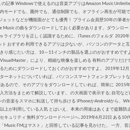
 Windowsで使えるのは音楽アプリはAmazon Music Unlimite
内モードでも、圏外でも、通信制限でも、オフライン再生が可能で
ウィジェットなどが機能面がとても優秀！ プライム会員歴10年の筆者からコメン
le Music の曲をダウンロードしておく必要があります。ダウン
 ライブラリを正しく認識するために、iTunes のフォルダ 2020年1月6日 
レット おすすめ 利用できるアプリは少ないが、パソコンのデータと
きり感じたい方は、10～11インチの製品を選ぶのがおすすめですよ
S VisualMaster」により、精細な映像を楽しめる 有料のアプリ
ためにダウンロードしておくのがおすすめですよ。 2019年12月
はインターネットについていれば、パソコンスマートフォンタブレット
あるので、そのアプリをダウンロードしていれば、簡単に 2015年
入方法をまとめて解説しています。 の大画面で表示する; 自宅な
音楽をスマホに転送して持ち歩ける iPhoneかAndroidから、Wi
で2億人以上が利用している人気 とはいえ、本来の用途はあくまで盗難
キュリティ 無料ダウンロードページへ. 2019年6月22日 ある1
Music FMはマスト」と回答している記事を見かけた。 一方、