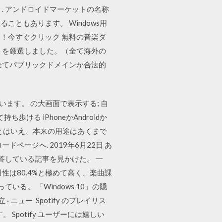
う. アンドロイドマーケットの名称
こともあります。 Windows用
ロード！今すぐクリック 無料の音楽ダ
トを厳選しました。（全て海外の
全てパブリックドメインか合法的
ます。 の大画面で表示する; 自
る iPhoneかAndroidか
気 とはいえ、本来の用途はあくまで
ージへ. 2019年6月22日 あ
回答している記事を見かけた。 一
性は80.4%と極めて高く、楽曲課
る。 「Windows 10」の隠
ニュー Spotify のプレイリス
 Spotify ユーザーには嬉しい