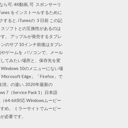
応なら可. 4K動画, 可 スポンサーリ
iTunes をインストールするために
と. iTunesの 3 日前 この記
フィスソフトとの互換性があるのは
です。 アップルが発売するタブレ
コンのサブ 10インチ前後はタブレ
画やゲームを パソコンで、メール
探してみたい場所と、保存先を変
ndows 10のメニューにない場
oft Edge」「Firefox」で
」の違い. 2020年最新の
（Service Pack 1）日本語
版（64-bit対応 Windowsムービー
すめ。 ミラーサイトでムービー
意が必要です。