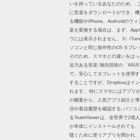
いを持っているあなたのため、. この記事
に音楽をダウンロードができ、機
る機能やiPhone、Androidの
楽を変換する場合は、まず、App
ウには表示されません。 3）iTunes
ソコンと同じ操作性のOS タブ
そのため、スマホとの違いをはっ
迫力ある音楽; 独自技術の「ASU
で、安心してタブレットを使用する
することですが、Dropbox
れます。 特にスマホにはアプリが
の概要から、人気アプリ紹介と導
信や着信履歴を確認する; パソコンの
るTeamViewerは、全世界
が本体にインストールされても、セ
聴くために使うアプリを聞かれ、「