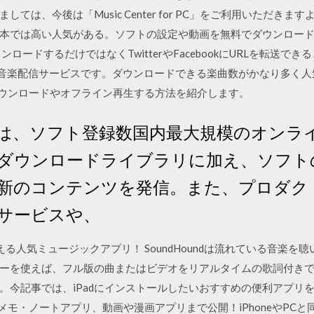
ては、今後は「Music Center for PC」をご利用いただきま
本では高い人気がある。ソフトの設定や動画を無料でダウンロー
ドするだけではなくTwitterやFacebookにURLを転送できるという
nが運営する音楽配信サービスです。ダウンロードできる楽曲数がかなり多
ited」のダウンロードやオフライン再生する方法を紹介します。
ター）は、ソフト登録数国内最大規模のオン
ダウンロードライブラリに加え、ソフト
新のコンテンツを発信。また、プロダク
サービスや、
る人気ミュージックアプリ！ SoundHoundは流れている音楽を
ーを使えば、フル版の曲またはビデオをリアルタイムの歌詞付きで再生
。今記事では、iPadにインストールしたいおすすめの便利アプリ
メモ・ノートアプリ、動画や漫画アプリまで公開！iPhoneやPC