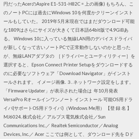
円だったAcerのAspire E1-531-H82C = 上の画像) もちろん、こ
のノートPCには過去にWindows 10を何度かクリーンインスト
ールもしていた。 2019年5月末現在ではまだダウンロード可能
な1809はさらにサイズが大きくて日本語64bit版で4.9GiBあ
る。 Windows 10に入っている無線LAN用のデバイスドライバ
が新しくなって古いノートPCで正常動作しないのかと思った
が、無線LANアダプタの ［ドライバーとユーティリティー］を
選択すると、Epson Connect Printer Setupをダウンロードする
のに必要なソフトウェア「Download Navigator」がインスト
ールされます。 イメージ画像. ３. ネットワーク設定をします。
「Firmware Updater」が表示された場合は 年10月発表
VersaPro Rオールインワンノート インストール 可能OS用ドラ
イバ(サポートOS用ドライバ)（Windows Me用） 【登 録 名 】
MJ6024. 株式会社／ アルプス電気株式会社／Sun
Communications Inc.／ Realtek Semiconductor／Analog
Devices, Inc.／ Acer ここでは例として、ダウンロード先を Dド