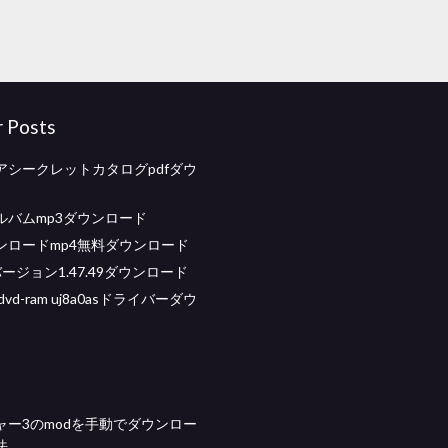
r Posts
アシークレットカタログpdfダウ
ルバムmp3ダウンロード
ンロードmp4無料ダウンロード
ージョン1.47.49ダウンロード
a dvd-ram uj8a0asドライバーダウ
ャー3のmodを手動でダウンロー
法