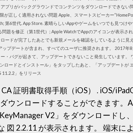
記） アプリがバックグラウンドでコンテンツをダウンロードできない
しく適用されない問題 Apple、スマートスピーカー“HomePod”を
4. iPod touch; 第6世代. App Store. 素晴らしいAppやゲームをい
示される問題を修正（第1世代）; Apple WatchでAppのアイコンが
ンロードが完了したあとでも新規メールを確認をしているように見える問題を
リティアップデートが含まれ、すべてのユーザに推奨されます。 2017年8月1日
ー・バグが起きて、アップデートできないこと発生しています。 ワイ
ンロードとインストール」をタップしたあと、「アップデートが エ
 11.2.2」をリリース
 CA 証明書取得手順（iOS） . iOS/iPadO
 からダウンロードすることができます。App 
liton KeyManager V2」をダウン
 図 2.2.11 が表示されます。 端末