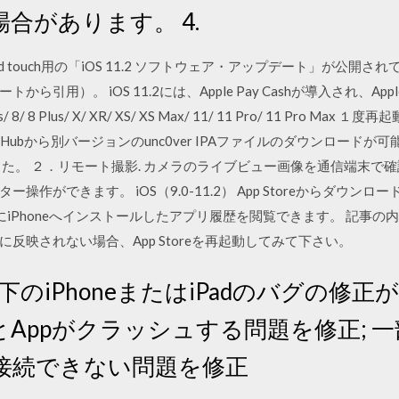
合があります。 4.
d/iPod touch用の「iOS 11.2 ソフトウェア・アップデート」が公開され
用）。 iOS 11.2には、Apple Pay Cashが導入され、Apple
/ 7 Plus/ 8/ 8 Plus/ X/ XR/ XS/ XS Max/ 11/ 11 Pro/ 11 P
GitHubから別バージョンのunc0ver IPAファイルのダウンロードが可能です) I
Iに対応しました。 ２．リモート撮影. カメラのライブビュー画像を通信端
作ができます。 iOS（9.0-11.2） App Storeからダウンロー
去にiPhoneへインストールしたアプリ履歴を閲覧できます。 記事の内容は、i
ぐに反映されない場合、App Storeを再起動してみて下さい。
は、以下のiPhoneまたはiPadのバグの修
Appがクラッシュする問題を修正; 一
接続できない問題を修正