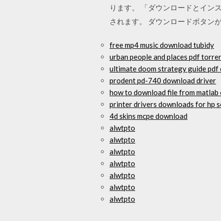
ります。 「ダウンロードとイン
されます。 ダウンロードボタンが
free mp4 music download tubidy
urban people and places pdf torre
ultimate doom strategy guide pdf
prodent pd-740 download driver
how to download file from matlab 
printer drivers downloads for hp 
4d skins mcpe download
alwtpto
alwtpto
alwtpto
alwtpto
alwtpto
alwtpto
alwtpto