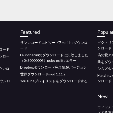
Featured
Popula
サンレコードエピソード7 mp4 hdダウンロ
ビクトリ
ード
ンロード
ロード
Launcher.iniのダウンロードに失敗しました
偽の愛ア
ンロー
（0x50000003）pubg pc liteエラー
曲をダウ
Dropboxダウンロード完全亀裂バージョン
ウンロ
シムズ4バ
世界ダウンロードmod 1.11.2
Matshit
ウンロ
YouTubeプレイリストをダウンロードする
ンロード
New
ウィッチ
ドする方