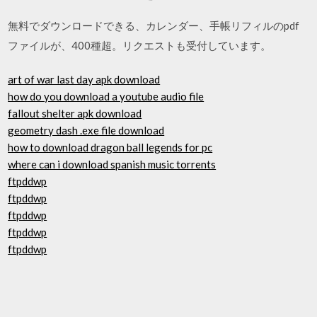
無料でダウンロードできる、カレンダー、手帳リフィルのpdf
ファイルが、400種超。リクエストも受付しています。
art of war last day apk download
how do you download a youtube audio file
fallout shelter apk download
geometry dash .exe file download
how to download dragon ball legends for pc
where can i download spanish music torrents
ftpddwp
ftpddwp
ftpddwp
ftpddwp
ftpddwp