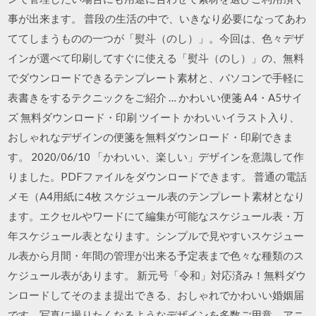
事が出来ます。 普段の生活の中で、いきなり必要になってあわ
ててしまうものの一つが「熨斗（のし）」。今回は、色々デザ
インが選べて印刷してすぐに使える「熨斗（のし）」の、無料
でダウンロードできるテンプレート素材と、パソコンで手軽に
表書きをするテクニックをご紹介 … かわいい便箋 A4・A5サイ
ズ 無料ダウンロード・印刷 ツイート かわいいイラスト入り、
おしゃれなデザインの便箋を無料ダウンロード・印刷できま
す。 2020/06/10 「かわいい、楽しい」デザインを意識して作
りました。PDFファイルをダウンロードできます。 普通の電話
メモ（A4用紙に4枚 スケジュール表のテンプレート素材となり
ます。エクセルやワードにて編集が可能なスケジュール表・万
年スケジュール表となります。シンプルで見やすいスケジュー
ル表から月間・年間の管理が出来る予定表まで色々な種類のス
ケジュール表があります。 新元号「令和」対応済み！無料ダウ
ンロードしてそのまま提出できる、おしゃれでかわいい婚姻届
です。写真に撮りたくなるようなデザインを多数ご用意。アニ