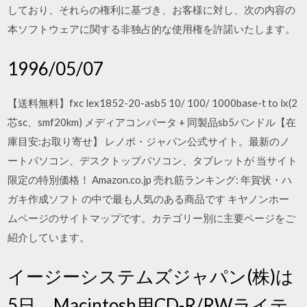
しており、それらの権利に基づき、お客様に対し、次の内容の
本ソフトウェアに関する非独占的な使用権を許諾いたします。
1996/05/07
【送料無料】fxc lex1852-20-asb5 10/ 100/ 1000base-t to lx(2
芯sc、smf20km) メディアコンバータ + 同製品sb5バンドル【在
庫目安:お取り寄せ】 レノボ・ジャパン公式サイト。最新のノ
ートパソコン、デスクトップパソコン、タブレットが 当サイト
限定の特別価格！ Amazon.co.jp 売れ筋ランキング: 年賀状・ハ
ガキ作成ソフト の中で最も人気のある商品です キヤノンホー
ムページのサイトマップです。カテゴリー別に主要ページをご
紹介しています。
イージーシステムズジャパン(株)は
5日、Macintosh用CD-R/RWライテ