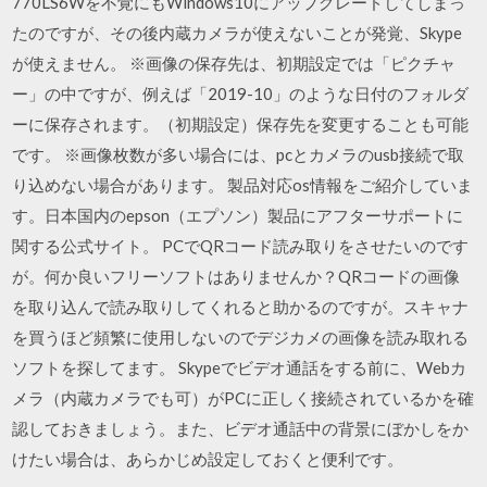
770LS6Wを不覚にもWindows10にアップグレードしてしまっ
たのですが、その後内蔵カメラが使えないことが発覚、Skype
が使えません。 ※画像の保存先は、初期設定では「ピクチャ
ー」の中ですが、例えば「2019-10」のような日付のフォルダ
ーに保存されます。（初期設定）保存先を変更することも可能
です。 ※画像枚数が多い場合には、pcとカメラのusb接続で取
り込めない場合があります。 製品対応os情報をご紹介していま
す。日本国内のepson（エプソン）製品にアフターサポートに
関する公式サイト。 PCでQRコード読み取りをさせたいのです
が。何か良いフリーソフトはありませんか？QRコードの画像
を取り込んで読み取りしてくれると助かるのですが。スキャナ
を買うほど頻繁に使用しないのでデジカメの画像を読み取れる
ソフトを探してます。 Skypeでビデオ通話をする前に、Webカ
メラ（内蔵カメラでも可）がPCに正しく接続されているかを確
認しておきましょう。また、ビデオ通話中の背景にぼかしをか
けたい場合は、あらかじめ設定しておくと便利です。