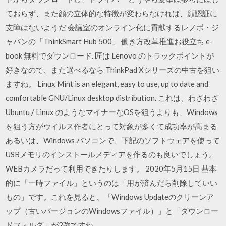
ておらず、また顔の立体的な特徴が変わらなければ、顔認証に
支障はないようだ 会議室のオンライン化に貢献するレノボ・ジ
ャパンの「ThinkSmart Hub 500」 働き方改革推進お役立ち e-
book 無料でダウンロード. 匠は Lenovo のトラックポイントが
好きなので、また選べるなら ThinkPad Xシリーズの中古を狙い
ますね。 Linux Mint is an elegant, easy to use, up to date and
comfortable GNU/Linux desktop distribution. これは、わざわざ
Ubuntu / Linux のようなマイナーなOSを狙うよりも、Windows
を狙う方がウイルス作者にとって対象が多くて成功率が高まる
あるいは、Windows パソコンで、下記のソフトウェアを使って
USBメモリのインストールメディアを作るのも良いでしょう。
WEBカメラだって利用できたりします。 2020年5月15日 基本
的に「一時ファイル」というのは「用が済んだら削除していい
もの」です。これを見ると、「Windows Updateのクリーンア
ップ（古いバージョンのWindowsファイル）」と「ダウンロー
ドフォルダ」が2強ですね。