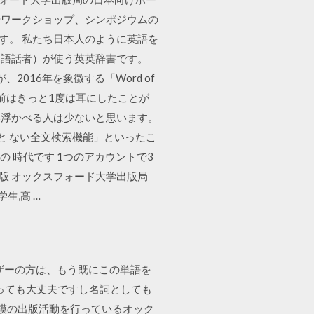
やワークショップ、シンポジウムの
す。 私たち日本人のように英語を
国語話者）が使う英英辞書です。
が、2016年を象徴する「Word of
う名前はきっと1度は耳にしたことが
い浮かべる人は少ないと思います。
と ない全文検索機能」といったこ
 時代です 1つのアカウントで3
0版 オックスフォード大学出版局
学生,高 …
ーユーザーの方は、もう既にこの単語を
使っても大丈夫ですし名詞としても
て世界規模の出版活動を行っているオック