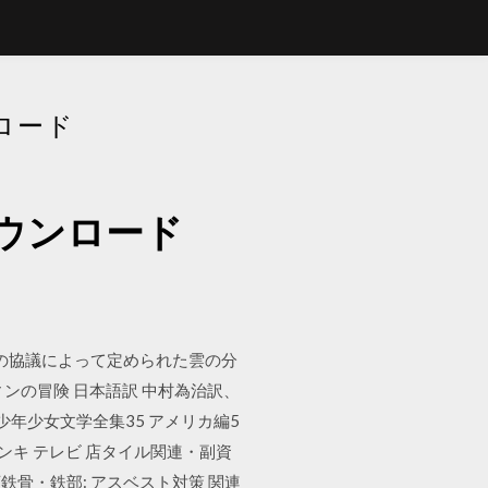
ロード
ウンロード
者の協議によって定められた雲の分
ンの冒険 日本語訳 中村為治訳、
年少女文学全集35 アメリカ編5
ズデンキ テレビ 店タイル関連・副資
 店鉄骨・鉄部: アスベスト対策 関連