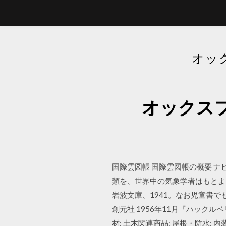
オッ
オックス
国際雲図帳 国際雲図帳の概要 
類を、世界中の気象学者はもとよ
岩波文庫、1941。なお児童書で
創元社 1956年11月『ハックルベ
材: 土木関連商品: 屋根・防水: 内