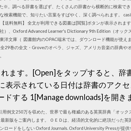
した※。調べる辞書を選ばず、たくさんの辞書から横断的に検索で
索機能で、知りたい言葉をすばやく、深く調べられます。 casio /
子辞書】【送料無料】 全文が利用できる図書は[閲覧]ボタンが表示され
ord Advanced Learner's Dictionary 9th Editio
洋文庫（ 図書館内のOPAC端末では、ダウンロード機能が使えま
sのプリント版全29巻の全文・Groveのオペラ、ジャズ、アメリカ音楽の
。
されます。[Open]をタップすると、
]の下に表示されている日付は辞書のアク
る 1[Manage downloads]を開
0万、引用例文250万を収めた、世界で最も権威のある英英辞典「オック
-ROM 最新版をご案内します。 ＯＥＤは、経済的文化的に絶頂だった英
しない Oxford Journals. Oxford University Pre