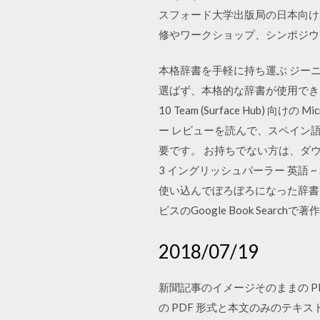
スフォード大学出版局の日本向け
修やワークショップ、シンポジウ
本格辞書を手軽に持ち運ぶ ジー
選ばず、本格的な辞書が使用できます。 
10 Team (Surface Hub
ー レビューを読んで、スペイン語 
要です。 お持ちでない方は、ダ
3 イングリッシュパーラー 英語
使い込んでぼろぼろになった辞書を
ビスのGoogle Book Se
2018/07/19
新聞記事のイメージそのままの P
の PDF 形式と本文のみのテキスト形式でダウ