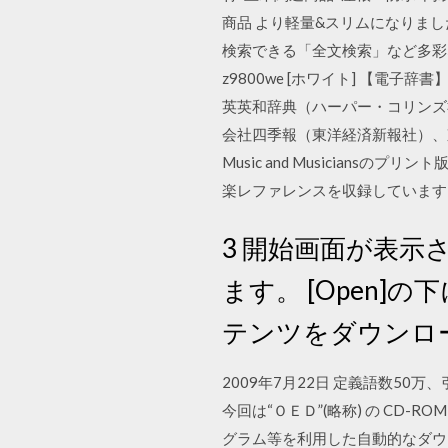
商品 より軽量&スリムになりま
検索できる「全文検索」など多彩な検
z9800we [ホワイト] 【電
英英和辞典（ハーパー・コリンズ社）、Oxf
会社四季報（東洋経済新報社）、東
Music and Musician
楽レファレンスを収録しています
3 開始画面が表示
ます。 [Open
テンツをダウンロードす
2009年7月22日 定義語数5
今回は“ＯＥＤ”(略称) の CD
グラム等を利用した自動的なダウンロードを