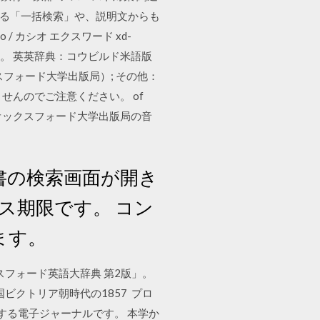
きる「一括検索」や、説明文からも
 カシオ エクスワード xd-
ます。 英英辞典：コウビルド米語版
n（オックスフォード大学出版局）; その他：
せんのでご注意ください。 of
辞典やオックスフォード大学出版局の音
辞書の検索画面が開き
セス期限です。 コン
きます。
スフォード英語大辞典 第2版」。
国ビクトリア朝時代の1857 プロ
ssが提供する電子ジャーナルです。 本学か