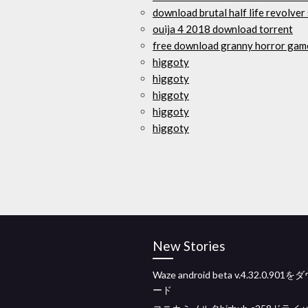
download brutal half life revolver 
ouija 4 2018 download torrent
free download granny horror game
higgoty
higgoty
higgoty
higgoty
higgoty
New Stories
Waze android beta v.4.32.0.901
ード