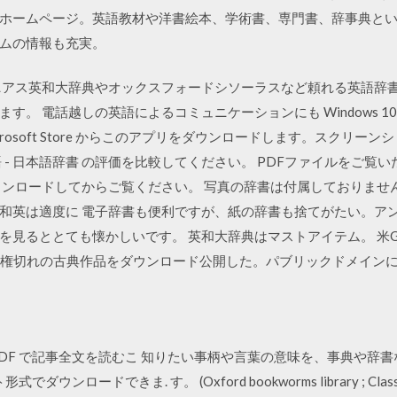
ホームページ。英語教材や洋書絵本、学術書、専門書、辞事典と
ムの情報も充実。
ニアス英和大辞典やオックスフォードシソーラスなど頼れる英語辞書
電話越しの英語によるコミュニケーションにも Windows 10、Windo
) 向けの Microsoft Store からこのアプリをダウンロードします。
- 日本語辞書 の評価を比較してください。 PDFファイルをご覧いただく
ウンロードしてからご覧ください。 写真の辞書は付属しておりませ
 ~ 和英は適度に 電子辞書も便利ですが、紙の辞書も捨てがたい。
見るととても懐かしいです。 英和大辞典はマストアイテム。 米Goo
archで著作権切れの古典作品をダウンロード公開した。パブリックドメイ
DF で記事全文を読むこ 知りたい事柄や言葉の意味を、事典や辞書
ンロードできま. す。 (Oxford bookworms library ; Classics