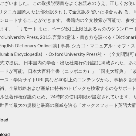
ございました。 この取扱説明書をよくお読みのうえ、正しくお使い
○ ブリタニカ国際大 たは部分訳を付して全文訳を省いた場合もあ. る。
ロードするこ. とができます。 書籍内の全文検索が可能で、参考文
ます。 「リモート また、ページ数に上限はあるもののダウンロー
 University Press, 2015. 言葉の意味・書き方を調べる / Dictionaries 
xford English Dictionary Online [英]. 事典. シカゴ・マニュアル
 by Columbia Encyclopedia) ・Oxford University Pres
形式で提供。 日本国内の学会・出版社発行の雑誌に掲載された、あ
ードが可能。 日本大百科全書（ニッポニカ）」「国史大辞典」「改
ース・学術サイトURL集など40以上のコンテンツから、事柄を 
術、企業戦略および産業に特有のトピックを検索するのをサポート
イルは著作権保護のため、24時間の使用期限が設定されています。
世界で最大の規模と最高の権威を誇る「オックスフォード英語大辞典
load
nload