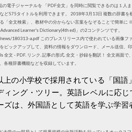
250誌の電子ジャーナルを 「PDF全文」を同時に閲覧できるのは１人
ど575タイトルを利用できます。 2018年3月13日 複数の辞書
文検索」、教材中の分からない言葉をなぞることで簡単に ※３ 「Oxford
e Advanced Learner's Dictionary(4th ed)」の2コンテンツです。
p/corporate/news/180313-a.pdf このプレスリリース内で使われ
をピックアップして、資料の情報をダウンロード、メール送信、印
 Journals 全文 - PDF. リンク. 記事の形式. 全文・抄録を翻訳！ 
」、各種辞書機能などを収録しています。
%以上の小学校で採用されている「国語
ディング・ツリー。英語レベルに応じ
ーズは、外国語として英語を学ぶ学習
スフォード大学の一部局として世界規模の出版活動を行っているオック