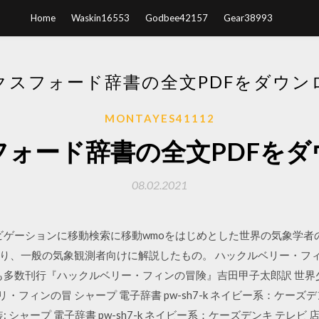
Home
Waskin16553
Godbee42157
Gear38993
クスフォード辞書の全文PDFをダウン
MONTAYES41112
フォード辞書の全文PDFをダ
08.02.2021
ナビゲーションに移動検索に移動wmoをはじめとした世界の気象学
り、一般の気象観測者向けに解説したもの。 ハックルベリー・フィ
も多数刊行『ハックルベリー・フィンの冒険』吉田甲子太郎訳 世界少
リ・フィンの冒 シャープ 電子辞書 pw-sh7-k ネイビー系：ケー
装: シャープ 電子辞書 pw-sh7-k ネイビー系：ケーズデンキ テレビ