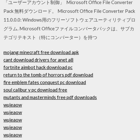
「ユーザーアカウント制御」 Microsoft Office File Converter
Pack 無料ダウンロード。 Microsoft Office File Converter Pack
11.0.0.0: Windows用のフリーソフトウェアユーティリティプロ
グラム. Microsoft Officeファイルコンバータパックは、サブカ
テゴリテキスト（特にコンバーター）を持つ
mojang minecraft free download apk
cant download drivers for anet a8
fortnite aimbot hack download pc
return to the tomb of horrors pdf download
fire emblem fates conquest pc download
soul calibur v pc download free
mutants and masterminds free pdf downloads
wujeaow
wujeaow
wujeaow
wujeaow
wujeaow