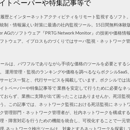
イトペーパーや特集記事等で
のPC操作履歴とインターネットアクティビティをリモート監視するソフ
統制・情報漏えい対策に最適の社内監視ツール。15日間無料体験
aessler AGのソフトウェア『PRTG Network Monitor』の技術
フトウェア。イプロスものづくりではサーバ監視・ネットワーク
よび管理ツールは、パワフルでありながら手頃な価格のツールを必要とす
。 運用管理・監視のランキングや価格を調べるならボクシルSaa
サービス一覧と、代行サービスを掲載しています。ボクシルでは法人
イトペーパーや特集記事等で 業務を安定して行うために必要なネ
ておらず、業務に支障が出て困ったことはありませんか。死活監
う。この記事では、ネットワーク監視における死活監視に ネットワ
ク管理部門・ネットワーク管理者が、社内ネットワークを構成す
理・障害対応を行うための機能を統合し、可視化することで一元管
理. ネットワーク検出ツールは、対象とするネットワークを探索し