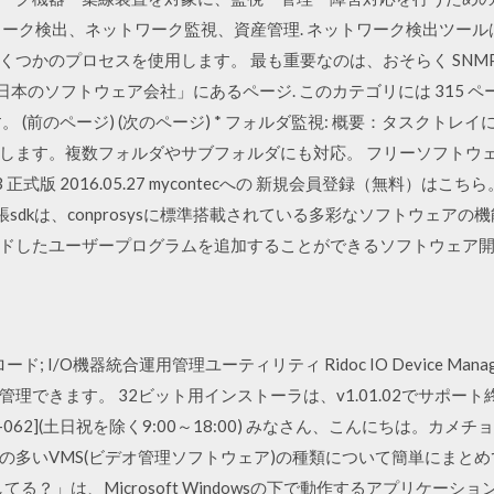
ワーク検出、ネットワーク監視、資産管理. ネットワーク検出ツー
プロセスを使用します。 最も重要なのは、おそらく SNMP (Simple 
テゴリ「日本のソフトウェア会社」にあるページ. このカテゴリには 315
す。 (前のページ) (次のページ) * フォルダ監視: 概要：タスクト
す。複数フォルダやサブフォルダにも対応。 フリーソフトウェア 対応OS 
sion 5.13 正式版 2016.05.27 mycontecへの 新規会員登録（無料）はこち
prosys 拡張sdkは、conprosysに標準搭載されている多彩なソフトウェアの
ルドしたユーザープログラムを追加することができるソフトウェア
ード; I/O機器統合運用管理ユーティリティ Ridoc IO Device Man
理できます。 32ビット用インストーラは、v1.01.02でサポー
5-062](土日祝を除く9:00～18:00) みなさん、こんにちは。
の多いVMS(ビデオ管理ソフトウェア)の種類について簡単にまと
てる？」は、Microsoft Windowsの下で動作するアプリケー