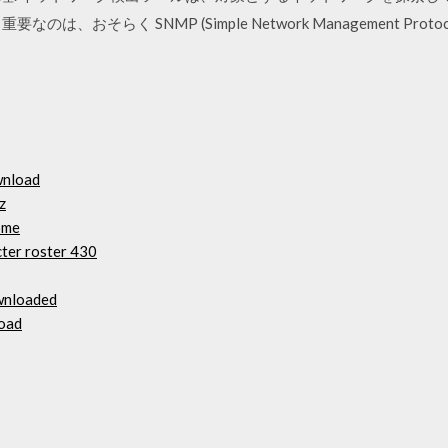
、おそらく SNMP (Simple Network Management Proto
wnload
z
ome
ter roster 430
ownloaded
load