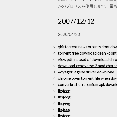
かのプロセスを使用します。 最も重要なのは
2007/12/12
2020/04/23
qbittorrent new torrents dont do
torrent free download dean koont
view pdf instead of download chr
download xenoverse 2 mod charac
voyager legend driver download
chrome open torrent file when d
converbration premium apk down
lhsjeeg
lhsjeeg
lhsjeeg
lhsjeeg
lhsjeeg