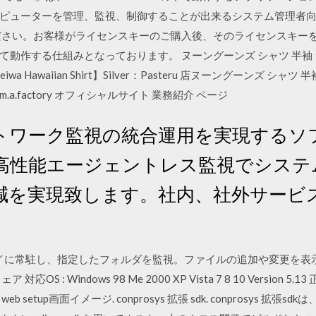
ピューターを管理、監視、制御することが出来るシステム管理者向
ださい。お客様がライセンスキーのご購入後、そのライセンスキー
動作する仕組みとなっております。 ヌーングーンズ シャツ 半袖 シャ
Haleiwa Hawaiian Shirt】Silver：Pasteru 店ヌーングーンズ シャ
 m.a.factory オフィシャルサイト 業務紹介 ページ
トワーク監視の統合運用を実現するソ
高性能エージェントレス監視でシステ
減を実現致します。社内、社外サービ
レイに常駐し、指定したフォルダを監視。ファイルの追加や変更を表
 Windows 98 Me 2000 XP Vista 7 8 10 Version 5.13 正
etup画面イメージ. conprosys 拡張 sdk. conprosys 拡張sd