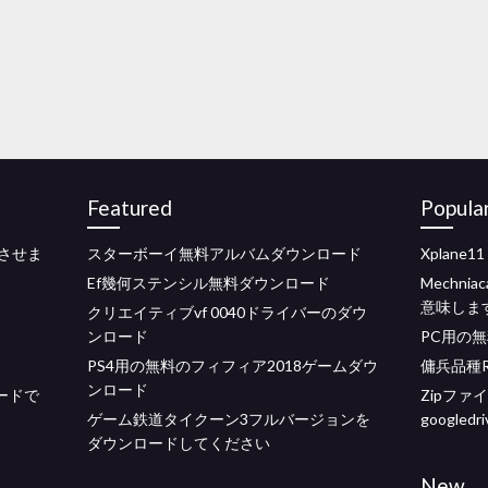
Featured
Popula
ドさせま
スターボーイ無料アルバムダウンロード
Xplane
Ef幾何ステンシル無料ダウンロード
Mechn
意味しま
クリエイティブvf 0040ドライバーのダウ
ンロード
PC用の無
PS4用の無料のフィフィア2018ゲームダウ
傭兵品種R
ンロード
ードで
Zipフ
ゲーム鉄道タイクーン3フルバージョンを
googledri
ダウンロードしてください
New