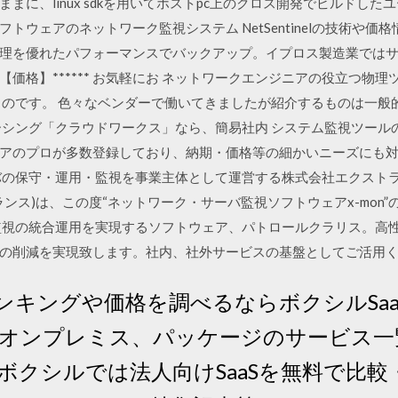
まに、linux sdkを用いてホストpc上のクロス開発でビルドし
フトウェアのネットワーク監視システム NetSentinelの技術や
理を優れたパフォーマンスでバックアップ。イプロス製造業では
価格】****** お気軽にお ネットワークエンジニアの役立つ物
ものです。 色々なベンダーで働いてきましたが紹介するものは一般
ーシング「クラウドワークス」なら、簡易社内 システム監視ツール
アのプロが多数登録しており、納期・価格等の細かいニーズにも
バの保守・運用・監視を事業主体として運営する株式会社エクストラ
ランス)は、この度“ネットワーク・サーバ監視ソフトウェアx-mon
監視の統合運用を実現するソフトウェア、パトロールクラリス。高
の削減を実現致します。社内、社外サービスの基盤としてご活用
ンキングや価格を調べるならボクシルSaa
オンプレミス、パッケージのサービス一
ボクシルでは法人向けSaaSを無料で比較