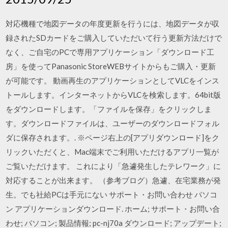
対応機種で地図データの年度更新を行うには、地図データが収
録されたSDカードをご購入していただいて行う更新方法だけで
なく、ご自宅のPCで専用アプリケーション「ダウンロード工
房」を使ってPanasonic StoreWEBサイトからもご購入・更新
が可能です。 動画再生のアプリケーションとしてVLCをインス
トールします。インターネットからVLCを検索します。64bit版
をダウンロードします。「ファイルを保存」をクリックしま
す。ダウンロードファイルは、ユーザーのダウンロードフォル
ダに保存されます。. ※ページ右上の[アプリダウンロード]をク
リックいただくと、Mac端末でご利用いただけるアプリ一覧が
ご覧いただけます。 これにより「急遽発生したテレワーク」に
対応することが出来ます。 （参考ブログ）急遽、在宅業務が発
生。でも社給PCは手元にない サポート・お問い合わせ パソコ
ン アプリケーションダウンロード. ホーム; サポート・お問い合
わせ; パソコン; 製品情報; pc-nj70a ダウンロード; アップデート;