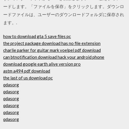
ードします。「ファイルを保存」をクリックします。ダウンロ
ードファイルは、ユーザーのダウンロードフォルダに保存され
ます。.
how to download gta 5 save files pc
the project package download has no file extension
charlie parker for guitar mark voelpel pdf download
can btnotification download hack your android phone
download google earth alive version pro
astm a494 pdf download
the last of us download pc
qdasorg
qdasorg
qdasorg
qdasorg
qdasorg
qdasorg