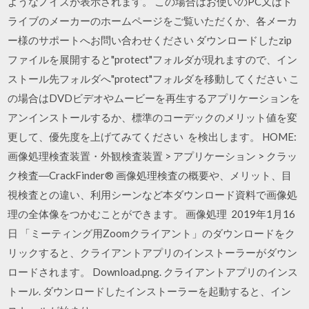
ようなノイズが表示されます。 この場合はお使いのPC又はド
ライブのメーカーのホームページをご覧いただくか、各メーカ
ー様のサポートへお問い合わせください ダウンロードしたzip
ファイルを展開すると"protect"フォルダが現れますので、イン
ストール先フォルダへ"protect"フォルダを移動してください こ
の場合はDVDビデオやムービーを再生するアプリケーションを
アンインストールするか、標準のコーデックのメリット値を変
更して、優先度を上げてみてください を検出します。 HOME:
画像処理検査装置・外観検査装置 > アプリケーション > クラッ
ク検査―CrackFinder® 画像処理検査の概要や、メリット、目
視検査との違い、利用シーンなど本ダウンロード資料で画像処
理の全体像をつかむことができます。 画像処理 2019年1月16
日 「ミーティング用Zoomクライアント」のダウンロードをク
リックすると、クライアントアプリのインストーラーがダウン
ロードされます。 Download.png. クライアントアプリのインス
トール. ダウンロードしたインストーラーを起動すると、イン