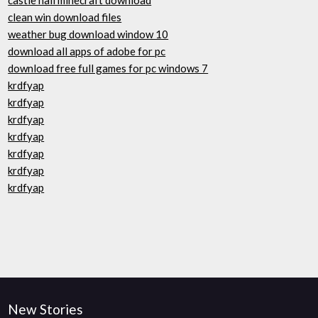
castle hall minecraft download
clean win download files
weather bug download window 10
download all apps of adobe for pc
download free full games for pc windows 7
krdfyap
krdfyap
krdfyap
krdfyap
krdfyap
krdfyap
krdfyap
New Stories