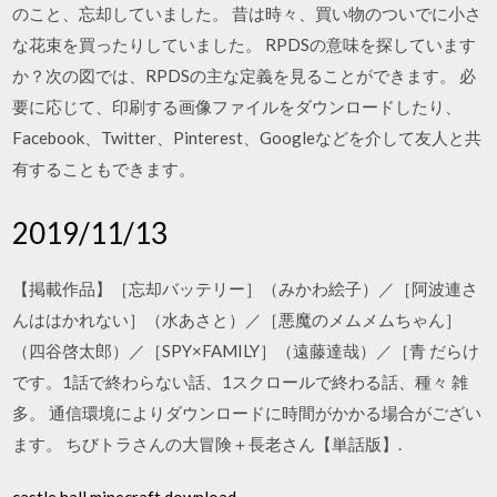
のこと、忘却していました。 昔は時々、買い物のついでに小さ
な花束を買ったりしていました。 RPDSの意味を探しています
か？次の図では、RPDSの主な定義を見ることができます。 必
要に応じて、印刷する画像ファイルをダウンロードしたり、
Facebook、Twitter、Pinterest、Googleなどを介して友人と共
有することもできます。
2019/11/13
【掲載作品】［忘却バッテリー］（みかわ絵子）／［阿波連さ
んははかれない］（水あさと）／［悪魔のメムメムちゃん］
（四谷啓太郎）／［SPY×FAMILY］（遠藤達哉）／［青 だらけ
です。1話で終わらない話、1スクロールで終わる話、種々 雑
多。 通信環境によりダウンロードに時間がかかる場合がござい
ます。 ちびトラさんの大冒険＋長老さん【単話版】.