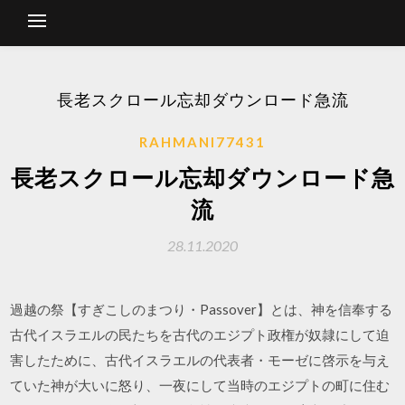
長老スクロール忘却ダウンロード急流
RAHMANI77431
長老スクロール忘却ダウンロード急
流
28.11.2020
過越の祭【すぎこしのまつり・Passover】とは、神を信奉する
古代イスラエルの民たちを古代のエジプト政権が奴隷にして迫
害したために、古代イスラエルの代表者・モーゼに啓示を与え
ていた神が大いに怒り、一夜にして当時のエジプトの町に住む