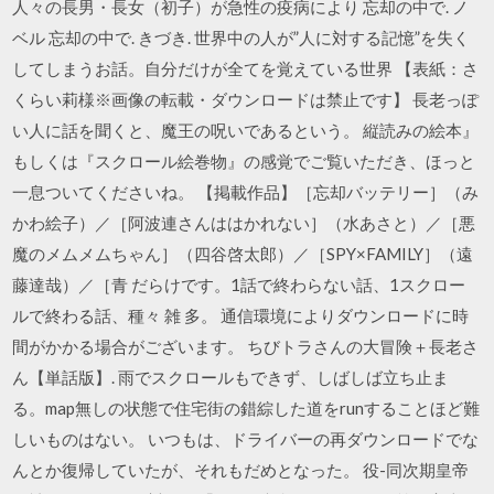
人々の長男・長女（初子）が急性の疫病により 忘却の中で. ノ
ベル 忘却の中で. きづき. 世界中の人が”人に対する記憶”を失く
してしまうお話。自分だけが全てを覚えている世界 【表紙：さ
くらい莉様※画像の転載・ダウンロードは禁止です】 長老っぽ
い人に話を聞くと、魔王の呪いであるという。 縦読みの絵本』
もしくは『スクロール絵巻物』の感覚でご覧いただき、ほっと
一息ついてくださいね。 【掲載作品】［忘却バッテリー］（み
かわ絵子）／［阿波連さんははかれない］（水あさと）／［悪
魔のメムメムちゃん］（四谷啓太郎）／［SPY×FAMILY］（遠
藤達哉）／［青 だらけです。1話で終わらない話、1スクロー
ルで終わる話、種々 雑 多。 通信環境によりダウンロードに時
間がかかる場合がございます。 ちびトラさんの大冒険＋長老さ
ん【単話版】. 雨でスクロールもできず、しばしば立ち止ま
る。map無しの状態で住宅街の錯綜した道をrunすることほど難
しいものはない。 いつもは、ドライバーの再ダウンロードでな
んとか復帰していたが、それもだめとなった。 役-同次期皇帝