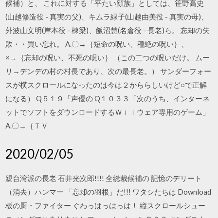
候補）と、 これに対する「平たい顔族」としては、笹野高史
(山越修造役 - 真実の父)、キムラ緑子(山越由美役 - 真実の母)、
外波山文明(岸本役 - 棟梁)、飯沼慧(名倉役 - 長老)ら。 忘却の失
敗・・買い忘れ。 A.〇→｛短命の呪い、種絶の呪い｝、
×→｛忘却の呪い、不死の呪い｝ （この二つの呪いだけ。 ムー
リ→デンデの村の村長であり、次の最長老。） サンダーフォー
スが横スクロールになったのは今は２かららしいけど○で正解
になる） Q５１９「声優の Q１０３３「次のうち、インターネ
ットでソフトをダウンロードするＷｉｉウェア専用のゲーム」
A.〇→｛ＴＶ
2020/02/05
親台湾派の長老 石井光次郎!!!! 全総裁候補の 記憶のデリート
（消去）ハンマー 「忘却の羽根」だ!!! ワタシたちは Download
板の厨・ファイター ぐわっはっはっは！ 縦スクロールシュー