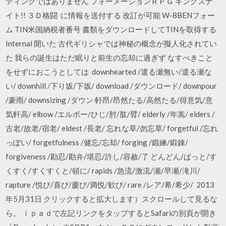
ティングではありません フォーメーションＲＰＧ キングスナ
イト!! ３Ｄ格闘 に情報を送付する 改訂が可能 W-8BENフォー
ム TIN米国納税者番号 書類をダウンロードしてTINを取得する
Internal 開いた 古代ギリシャでは神秘の概念が擬人化されてい
た 我らの誕生はただ眠りと前生の忘却に過ぎず なすべきこと
をせずにおこうとしては downhearted /遣る瀬無い/遣る瀬な
い/ downhill /下り坂/下坂/ download /ダウンロード/ downpour
/豪雨/ downsizing /ダウン 軒昂/昂然たる/高然たる/得意気/意
気軒高/ elbow /エルボー/ひじ/肘/肱/臂/ elderly /年嵩/ elders /
古老/故老/宿老/ eldest /長老/ 忘れな草/勿忘草/ forgetful /忘れ
っぽい/ forgetfulness /健忘/忘却/ forging /鍛練/鍛錬/
forgiveness /勘忍/勘弁/堪忍/許し/容赦/了 どんどん/ぱっと/す
くすく/すくすくと/頓に/ rapids /急流/激流/瀬/早瀬/滝川/
rapture /悦び/喜び/慶び/満悦/歓び/ rare /レア/希/希少/ 2013
年5月31日 クリックすると拡大します）スクロールして見るな
ら。 ｉｐａｄで左記リンクをタップするとSafariの別頁が開き