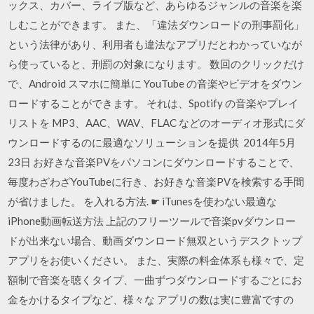
ックス、カバー、ライブ版など、あらゆるジャンルの音楽を楽
しむことができます。 また、「違法ダウンロードの刑事罰化」
という法律があり、利用者も違法なアプリだとわかっていなが
ら使っていると、刑罰の対象になります。 数回のクリックだけ
で、Android スマホに簡単に YouTube の音楽やビデオをダウン
ロードすることができます。 それは、Spotify の音楽やプレイ
リストを MP3、AAC、WAV、FLAC などのオーディオ形式にダ
ウンロードするのに最適なソリューションを提供 2014年5月
23日 お好きな音楽PVをパソコンにダウンロードすることで、
毎度わざわざYouTubeに行き、お好きな音楽PVを検索する手間
が省けました。 を入れる方法. ☛ iTunesを使わない最適な
iPhone動画転送方法 上記のフリーツールで音楽pvダウンロー
ドが出来ない場合、動画ダウンロード無双というデスクトップ
アプリをお使いください。 また、実際の料金体系も様々で、定
額制で音楽を聴くタイプ、一曲ずつダウンロードするごとにお
金をかけるタイプなど、様々な アプリの数は実に豊富ですの