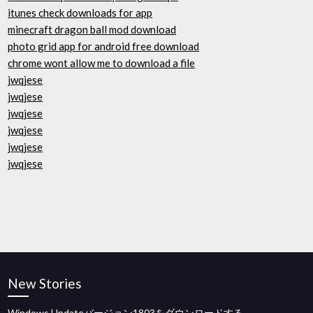
itunes check downloads for app
minecraft dragon ball mod download
photo grid app for android free download
chrome wont allow me to download a file
jwqjese
jwqjese
jwqjese
jwqjese
jwqjese
jwqjese
New Stories
Windows Updateバージョン1803をダウンロードする