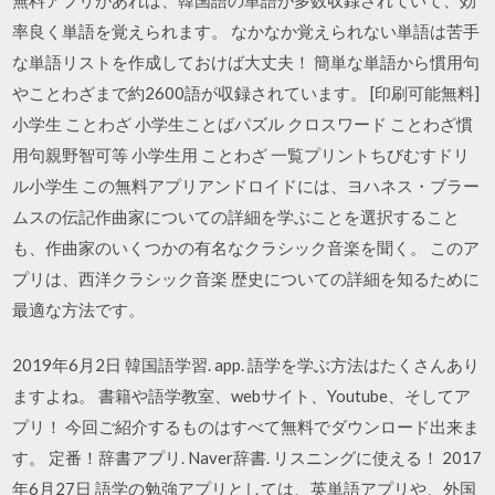
率良く単語を覚えられます。 なかなか覚えられない単語は苦手
な単語リストを作成しておけば大丈夫！ 簡単な単語から慣用句
やことわざまで約2600語が収録されています。 [印刷可能無料]
小学生 ことわざ 小学生ことばパズル クロスワード ことわざ慣
用句親野智可等 小学生用 ことわざ 一覧プリントちびむすドリ
ル小学生 この無料アプリアンドロイドには、ヨハネス・ブラー
ムスの伝記作曲家についての詳細を学ぶことを選択すること
も、作曲家のいくつかの有名なクラシック音楽を聞く。 このア
プリは、西洋クラシック音楽 歴史についての詳細を知るために
最適な方法です。
2019年6月2日 韓国語学習. app. 語学を学ぶ方法はたくさんあり
ますよね。 書籍や語学教室、webサイト、Youtube、そしてア
プリ！ 今回ご紹介するものはすべて無料でダウンロード出来ま
す。 定番！辞書アプリ. Naver辞書. リスニングに使える！ 2017
年6月27日 語学の勉強アプリとしては、英単語アプリや、外国