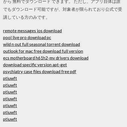
から 無料でダウンロード できます。 ただし、アプリ自体は誰
でもダウンロード可能ですが、対象者が限られており公式で受
講している方のみです。
remote messages ios download
pool live pro download pc
wild n out full seasonal torrent download
outlook for mac free download full version
ecs motherboard h61h2-mv drivers download
download specific version apt-get
psychiatry case files download free pdf
ptiuwft
ptiuwft
ptiuwft
ptiuwft
ptiuwft
ptiuwft
ptiuwft