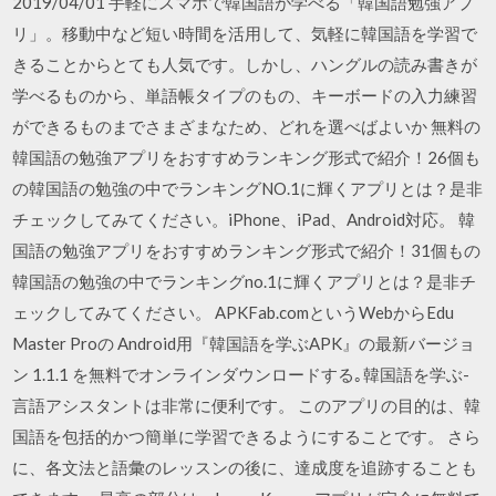
2019/04/01 手軽にスマホで韓国語が学べる「韓国語勉強アプ
リ」。移動中など短い時間を活用して、気軽に韓国語を学習で
きることからとても人気です。しかし、ハングルの読み書きが
学べるものから、単語帳タイプのもの、キーボードの入力練習
ができるものまでさまざまなため、どれを選べばよいか 無料の
韓国語の勉強アプリをおすすめランキング形式で紹介！26個も
の韓国語の勉強の中でランキングNO.1に輝くアプリとは？是非
チェックしてみてください。iPhone、iPad、Android対応。 韓
国語の勉強アプリをおすすめランキング形式で紹介！31個もの
韓国語の勉強の中でランキングno.1に輝くアプリとは？是非チ
ェックしてみてください。 APKFab.comというWebからEdu
Master Proの Android用『韓国語を学ぶAPK』の最新バージョ
ン 1.1.1 を無料でオンラインダウンロードする｡韓国語を学ぶ-
言語アシスタントは非常に便利です。 このアプリの目的は、韓
国語を包括的かつ簡単に学習できるようにすることです。 さら
に、各文法と語彙のレッスンの後に、達成度を追跡することも