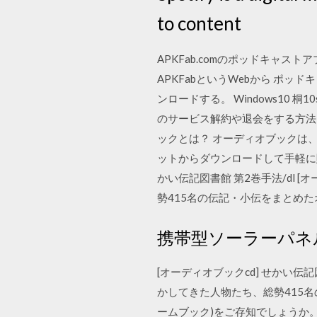
to content
APKFab.comのポッドキャス
APKFabというWebから ポッ
ンロードする。 Windows1
のサービス解約や退会をする方法 Am
ックとは？ オーディオブックは
ットからダウンロードして手軽に購
かい伝記図書館 第2巻手法/dl [
勢415名の伝記・小伝をまとめ
携帯型ソーラーパネル
[オーディオブックcd] せかい伝記
かしてきた人物たち、総勢415名の
ームブック)をご存知でしょうか。Wi