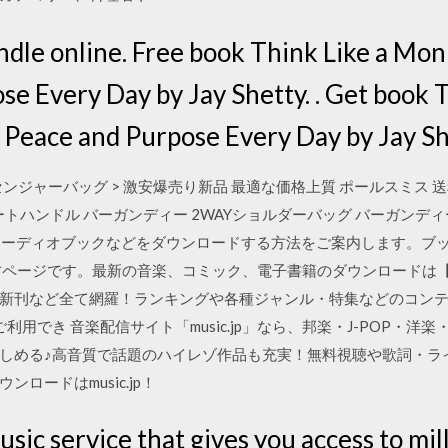
ndle online. Free book Think Like a Mon
se Every Day by Jay Shetty. . Get book 
 Peace and Purpose Every Day by Jay She
センジャーバッグ > 激安爆売り新品 最適な価格上質 ポールスミス 送
ンドル バーガンディー 2WAYショルダーバッグ バーガンディー Paul 
にブックやオーディオブックなどをダウンロードする方法をご案内します。ブ
ページです。最新の音楽、コミック、電子書籍のダウンロードは【mu
新刊など全て網羅！ランキングや各種ジャンル・特集などのコン
用でき 音楽配信サイト「music.jp」なら、邦楽・J-POP・
しめる♪高音質で話題のハイレゾ作品も充実！無料視聴や歌詞・ラ
ロードはmusic.jp！
music service that gives you access to mil