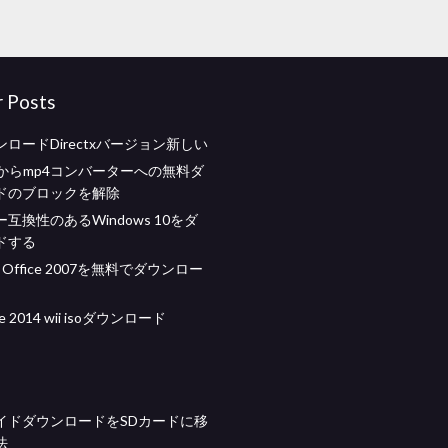
r Posts
ロードDirectxバージョン新しい
beからmp4コンバーターへの無料ダ
ドのブロックを解除
互換性のあるWindows 10をダ
ドする
ft Office 2007を無料でダウンロー
nce 2014 wii isoダウンロード
イドダウンロードをSDカードに移
法