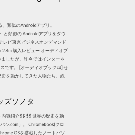
、類似のAndroidアプリ。
と類似の Androidアプリをダウ
法 テレビ東京ビジネスオンデマンド
 2.4m 購入レビュー オーディオブ
いましたが、昨今ではインターネ
す。 [オーディオブックcd] せ
世界の歴史を動かしてきた人物たち、総
グッズソノタ
 内容紹介$$ $$ 世界の歴史を動
m」。 Chromebook(クロ
hrome OSを搭載したノートパソ