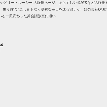
ドラッグ オー・ルーシー!の詳細ページ。あらすじや出演者などの詳細を
歳、独り身”で”楽しみもなく憂鬱な毎日を送る節子が、姪の美花(忽
がいる一風変わった英会話教室に通い
ad
d