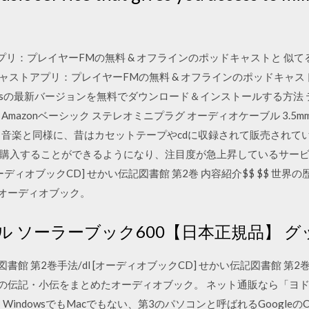
トアプリ：プレイヤーFMの無料 & オフラインのポッドキャストと 似てる
ドキャストアプリ：プレイヤーFMの無料 & オフラインのポッドキャスト 
0 桐10sの最新バージョンを無料でダウンロード＆インストールする方
azonベーシック ステレオミニプラグ オーディオケーブル 3.5mm
、音楽と同様に、昔はカセットテープやcdに収録されて販売されて
入することができるようになり、注目度が急上昇しているサービスで
オーディオブックCD] せかい伝記図書館 第2巻 内容紹介$$ $$ 
たオーディオブック。
 ソーラーブック600【日本正規品】 
図書館 第2巻手法/dl [オーディオブックCD] せかい伝記図書館 第2巻
伝記・小伝をまとめたオーディオブック。 ネット通販なら「ヨドバシ.co
ndowsでもMacでもない、第3のパソコンと呼ばれるGoogleのC