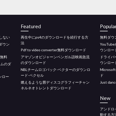
Featured
Popula
しない
再生中にps4のダウンロードを続行する方
無料ダウン
法
 4ダウン
YouTu
Pdf to video converter無料ダウンロード
ウンロー
ド無料
アマゾンオビジャーンベンガル語映画急流
ドライバー
のダウンロード
ウンロー
テムのダ
NBLチームロゴパック-ベクターのダウンロ
Microso
ード-ベクセル
ド
ウンロー
燃えるような唇ディスコグラフィーチャン
Just da
ネルネオトレントダウンロード
New
アンドロ
動する方