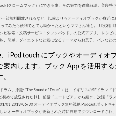
ebook (クロームブック）にできる事、その魅力を徹底解説。普段
ディブル)が一部無料開放されるなど、以前よりもオーディオブックが身
使ってみたら便利でとても助かったというママさん達も。 月次利用者
理レシピ検索・投稿サービス「クックパッド」の公式アプリ。 レシピ
約、簡単、ダイエットなど気になるテーマからお菓子、パンなど
hone、iPod touch にブックやオー
案内します。ブック App を活用す
す。
、原題: "The Sound of Drum" ）は、イギリスのSFドラ
 One で初めて放送された [1]。前話「ユートピア」から続き、次話
1/01 2018/06/30 オーディオブック無料視聴 Podcast ポ
しいオーディオブックが更新された時に自動でダウンロードされ