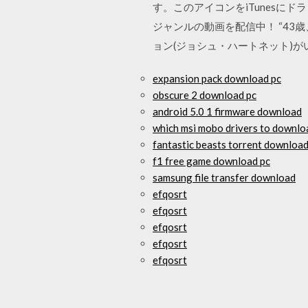
す。このアイコンをiTunesに
ジャンルの動画を配信中！ “43
ョン(ジョシュ・ハートネット)
expansion pack download pc
obscure 2 download pc
android 5.0 1 firmware download
which msi mobo drivers to downlo
fantastic beasts torrent downloa
f1 free game download pc
samsung file transfer download
efqosrt
efqosrt
efqosrt
efqosrt
efqosrt