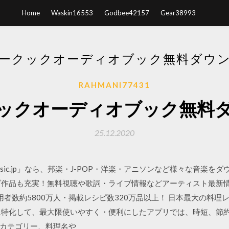
Home
Waskin16553
Godbee42157
Gear38993
ークックオーディオブック無料ダウ
RAHMANI77431
ックオーディオブック無料
25.12.2020
「music.jp」なら、邦楽・J-POP・洋楽・アニソンなど様々な音
ゾ作品も充実！無料視聴や歌詞・ライブ情報などアーティスト最新
/22 月次利用者数約5800万人・掲載レシピ数320万品以上！ 日本最大
に特化して、最大限使いやすく・便利にしたアプリでは、時短、節
カテゴリー、料理名や