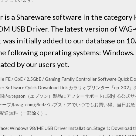
is a Shareware software in the categor
M USB Driver. The latest version of VAG
t was initially added to our database on
the following operating systems: Window
ated by our users yet.
GbE / 2.5GbE / Gaming Family Controller Software Quick Down
 Controller Software Quick Download Link カラリオプリンタ
pson（エプソン）製品にアフターサポートに関する公式サイト。 409.1
ケーブルvag-comがledバルブストアでいつでもお買い得。当日
配送無料（一部除く）。
ce: Windows 98/ME USB Driver Installation. Stage 1: Download the 