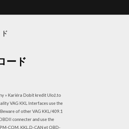
ード
ンロード
 » Kariéra Dobít kredit Ulož.to
ality VAG KKL Interfaces use the
t! Beware of other VAG KKL/409.1
n OBDII connecter and use the
ers MPM-COM, KKL,D-CAN et OBD-