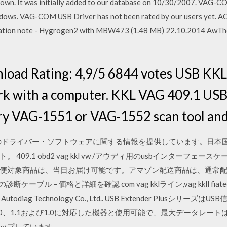
own. It was initially added to our database on 10/30/2007. VAG-C
dows. VAG-COM USB Driver has not been rated by our users yet. A
cation note - Hygrogen2 with MBW473 (1.48 MB) 22.10.2014 AwTh
load Rating: 4,9/5 6844 votes USB KK
ork with a computer. KKL VAG 409.1 USB
ory VAG-1551 or VAG-1552 scan tool an
」のドライバー・ソフトウェアに関する情報を提供しています。日本国
9.1 obd2 vag kkl vw /アウディ用のusbインターフェースケ
便対象商品は、当日お届け可能です。アマゾン配送商品は、通常配送
OBD2の診断ケーブル – 価格と詳細を確認 com vag kklライン,vag kkll fiate
todiag Technology Co., Ltd.. USB Extender Plusシリ
、2.0、1.1および1.0に対応した機器と使用可能で、最大データレート
ップしています。