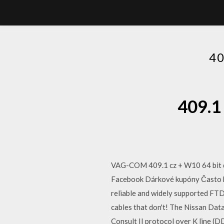
4
409
VAG-COM 409.1 cz + W10 64 bit dr
Facebook Dárkové kupóny Často kl
reliable and widely supported FT
cables that don't! The Nissan Dat
Consult II protocol over K line