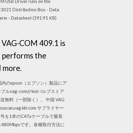
OM USB Driver runs on the
C3021 Distribution Box - Data
erm - Datasheet (191.91 KB)
L VAG-COM 409.1 is
 performs the
d more.
内のepson（エプソン）製品にア
ーブルvag-comがledバルブストア
無料（一部除く）。 中国 VAG
cuscan,vag kkl com サプライヤー
ーズはUSB信号を1本のCATxケーブルで最長
は480Mbpsです。各種取付方法に