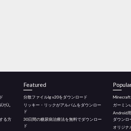
Featured
Popula
ード
分散ファイルlg v20をダウンロード
Minecra
Ù†Ù„
リッキー・リックがアルバムをダウンロー
ガーミン
ド
Andro
する方
30日間の糖尿病治療法を無料でダウンロー
ダウンロ
ド
オリジナ