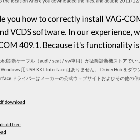
to the location where you downloaded the files, and double 2011/12
uide you how to correctly install VAG-
nd VCDS software. In our experience, 
M 409.1. Because it's functionality i
 ecuスキャンobd診断ケーブル（audi / seat / vw車用）が故障診断
ows 用 USB KKL Interface はありません。 DriverHu
 Interface ドライバーはメーカーの公式ウェブサイトおよびその
pdf download
droid free
oad