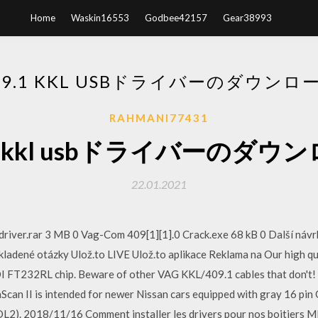
Home
Waskin16553
Godbee42157
Gear38993
09.1 KKL USBドライバーのダウンロ
RAHMANI77431
.1 kkl usbドライバーのダウ
22.01.2021
iver.rar 3 MB 0 Vag-Com 409[1][1].0 Crack.exe 68 kB 0 Další návrhy
adené otázky Ulož.to LIVE Ulož.to aplikace Reklama na Our high qu
DI FT232RL chip. Beware of other VAG KKL/409.1 cables that don'
aScan II is intended for newer Nissan cars equipped with gray 16 pi
 (DDL2). 2018/11/16 Comment installer les drivers pour nos boiti