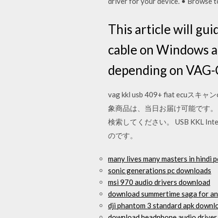
driver for your device. • Browse 
This article will g
cable on Windows a
depending on VAG-CO
vag kkl usb 409+ fiat
象商品は、当日お届け可能です。 Wind
検索してください。 USB KKL
のです。
many lives many masters in hindi 
sonic generations pc downloads
msi 970 audio drivers download
download summertime saga for an
dji phantom 3 standard apk downl
download headphone audio driver