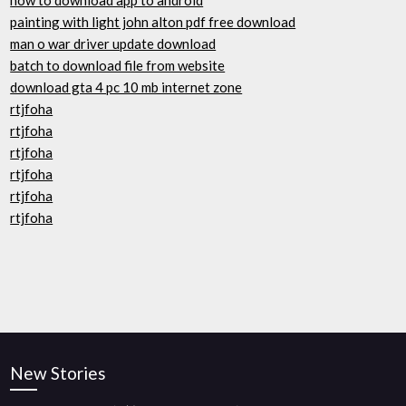
how to download app to android
painting with light john alton pdf free download
man o war driver update download
batch to download file from website
download gta 4 pc 10 mb internet zone
rtjfoha
rtjfoha
rtjfoha
rtjfoha
rtjfoha
rtjfoha
New Stories