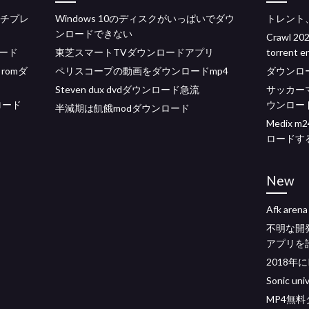
ルチプレ
Windows 10のディスクがいっぱいでダウ
トレント
ンロードできない
Crawl 20
ロード
東芝スマートTVダウンロードアプリ
torrent 
ck romダ
ペリスコープの動画をダウンロードmp4
ダウンロード
Steven dux dvdダウンロード急流
サッカー
ロード
ウンロー
半減期は飢餓modダウンロード
Medix
ロードす
New
Afk ar
不明な開
アプリを
2018年
Sonic un
MP4無