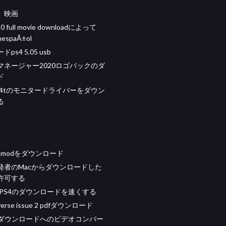
、映画
20 full movie downloadによって
enespaÃ±ol
ps4 5.05 usb
マネージャー2020ロゴパックのダ
ド
 m24tのモニタードライバーをダウン
る
ena modをダウンロード
発者のMacからダウンロードした
許可する
にPS4のダウンロードを速くする
iverse issue 2 pdfダウンロード
料ダウンロードへのビデオコンバー