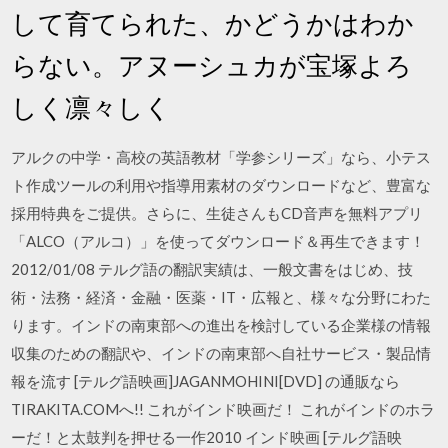
して育てられた、かどうかはわか
らない。アヌーシュカが宝塚よろ
しく凛々しく
アルクの中学・高校の英語教材「学参シリーズ」なら、小テス
ト作成ツールの利用や指導用素材のダウンロードなど、豊富な
採用特典をご提供。さらに、生徒さんもCD音声を無料アプリ
「ALCO（アルコ）」を使ってダウンロード＆再生できます！
2012/01/08 テルグ語の翻訳実績は、一般文書をはじめ、技
術・法務・経済・金融・医薬・IT・広報と、様々な分野にわた
ります。インドの南東部への進出を検討している企業様の情報
収集のための翻訳や、インドの南東部へ自社サービス・製品情
報を流す [テルグ語映画]JAGANMOHINI[DVD] の通販なら
TIRAKITA.COMへ!! これがインド映画だ！ これがインドのホラ
ーだ！と太鼓判を押せる一作2010 インド映画 [テルグ語映