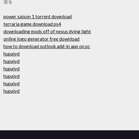
況を
power saison 1 torrent download
terraria game download ps4
downloading mods off of nexus dying light
online logo generator free download
how to download outlook add-in app on pc
hupajyd
hupajyd
hupajyd
hupajyd
hupajyd
hupajyd