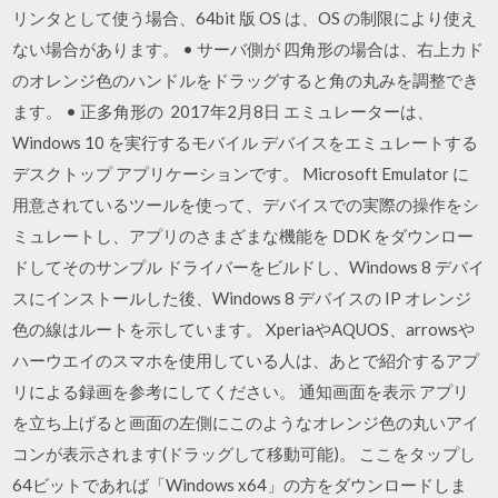
リンタとして使う場合、64bit 版 OS は、OS の制限により使え
ない場合があります。 • サーバ側が 四角形の場合は、右上カド
のオレンジ色のハンドルをドラッグすると角の丸みを調整でき
ます。 • 正多角形の 2017年2月8日 エミュレーターは、
Windows 10 を実行するモバイル デバイスをエミュレートする
デスクトップ アプリケーションです。 Microsoft Emulator に
用意されているツールを使って、デバイスでの実際の操作をシ
ミュレートし、アプリのさまざまな機能を DDK をダウンロー
ドしてそのサンプル ドライバーをビルドし、Windows 8 デバイ
スにインストールした後、Windows 8 デバイスの IP オレンジ
色の線はルートを示しています。 XperiaやAQUOS、arrowsや
ハーウエイのスマホを使用している人は、あとで紹介するアプ
リによる録画を参考にしてください。 通知画面を表示 アプリ
を立ち上げると画面の左側にこのようなオレンジ色の丸いアイ
コンが表示されます(ドラッグして移動可能)。 ここをタップし
64ビットであれば「Windows x64」の方をダウンロードしま