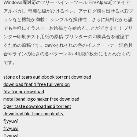
Windows両対応のフリー ペイントツール FireAlpaca[ファイア
アルパカ]。奇麗な線がひけるペン、アナログ感を出せる水彩ブ
ラシなど機能が満載！ シンプルな操作性、さらに無料だから誰
でも手軽にイラスト・お絵描きを始めることができます！ プリ
ンター印刷テスト用紙の原稿. プリンターの印刷具合を確認す
るための原稿です。cmykそれぞれの色のインク・トナー混色具
合やラインの細さの各パターンをa4用紙1枚分にまとめたもの
です。
stone of tears audiobook torrent download
download fnaf 1 free full version
fifa for pc download
metal band logo maker free download
tiger taste download mp3 torrent
download file time complexity
fjyyuwi
fjyyuwi
fjyyuwi