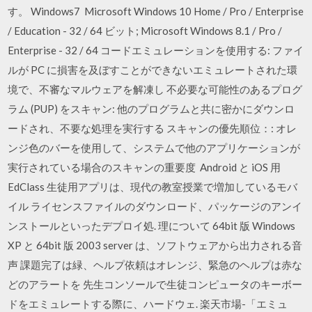
す。 Windows7 Microsoft Windows 10 Home / Pro / Enterprise
/ Education - 32 / 64 ビット; Microsoft Windows 8.1 / Pro /
Enterprise - 32 / 64 コードエミュレーションを使用する: ファイ
ルが PC に損害を及ぼすことができないエミュレートされた環
境で、不審なマルウェアを解凍し 不必要な可能性のあるプログ
ラム (PUP) をスキャン: 他のプログラムと共に密かにダウンロ
ードされ、不要な処理を実行する スキャンの優先順位：: オレ
ンジ色のバーを使用して、システムで他のアプリケーションが
実行されている場合のスキャンの重要度 Android と iOS 用
EdClass 生徒用アプリは、現代の教室授業で増加しているモバ
イル ライセンスファイルのダウンロード、パッケージのアンイ
ンストールといったデプロイ処. 理について 64bit 版 Windows
XP と 64bit 版 2003 server は、ソフトウェアから出力される音
声 課題完了は緑、ヘルプ依頼はオレンジ、緊急のヘルプは赤な
どのアラートを 先生コンソールで生徒コンピュータのキーボー
ドをエミュレートする際に、ハードウェ. 楽天市場-「エミュ