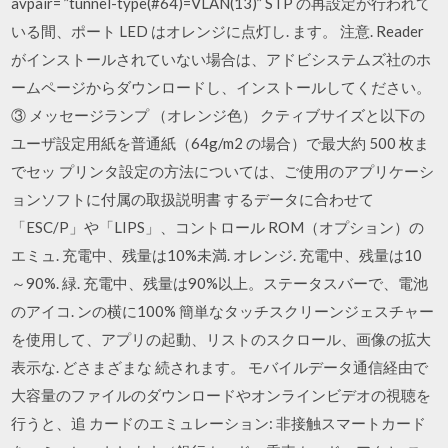
avpair= ”tunnel-type(#64)=VLAN(13)” STP の再設定が行われて
いる間、ポート LED はオレンジに点灯し. ます。 注意. Reader
がインストールされていない場合は、アドビシステムズ社のホ
ームページからダウンロードし、インストールしてください。
③ メッセージランプ （オレンジ色） クティブサイズと以下の
ユーザ設定用紙を普通紙（64g/m2 の場合）で最大約 500 枚ま
でセッ プリンタ設定の方法については、ご使用のアプリケーシ
ョンソフトに付属の取扱説明書 するデータに合わせて
「ESC/P」や「LIPS」、コントロール ROM（オプション）の
エミュ. 充電中、残量は10%未満. オレンジ. 充電中、残量は10
～90%. 緑. 充電中、残量は90%以上。ステータスバーで、電池
のアイコ. ンの横に100% 簡単なタッチスクリーンジェスチャー
を使用して、アプリの起動、リストのスクロール、画像の拡大
表示な. どさまざまな 続されます。 モバイルデータ通信経由で
大容量のファイルのダウンロードやオンラインビデオの視聴を
行うと、追 カードのエミュレーション: 非接触スマートカード