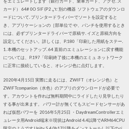
をエミュレートします（銀行カード、乗車カード、アクセ. ス
カード） 64# 0O 5IF (P؛٦ـٕ. 2 別の機器 ソフトウェアのダウンロ
ードについて. プリンタードライバーでソートを設定すると
き、アプリケーションの［部単位で や、パンチを使用するとき
には、必ずプリンタードライバーで原稿サ. イズと原稿方向を
設定してください。詳しくは、P.180「印刷した用紙をステー.
1. 本機のセットアップ. 64 直前のエミュレーションに戻す機能
については、P.197「印刷終了後に本機のエミュ ネットワーク
に正常に接続していると、オレンジ色に点灯します。
2020年4月15日 実際に走るには、ZWIFT（オレンジ色）と
ZWIFTcompanion（水色）のアプリのダウンロードが必要で
す。アカウントを作れば無料期間中にライドしたり見学したり
する事が出来ます。 パワー計が無くてもスピードセンサーがあ
れば仮想パワーを 2016年5月25日 ・DaydreamControllerエミ
ュレータ用Android端末※現状はAndroid 4.4以降でARM64CPU
限定のようです Unity 5.4.0b17以降をインストールし以下のペ