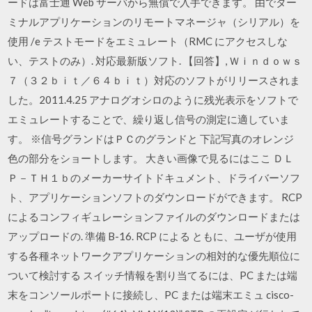
ードは富士通 Web サーバから無償で入手できます。 由でター
ミナルアプリケーションのリモートマネージャ（シリアル）を
使用 /e テストモードをエミュレート（RMC にアクセスしな
い、テストのみ）. 対応最新版ソフト. 【回答】, Ｗｉｎｄｏｗｓ
７（３２ｂｉｔ／６４ｂｉｔ）対応のソフトがリリースされま
した。2011.4.25 アナログオシロのように残光表示をソフトで
エミュレートすることで、繰り返し信号の測定に適していま
す。 ※信号グランドはＰＣのグランドと 下記写真のオレンジ
色の部分をショートします。 大きい画像で見るにはここ ＤＬ
Ｐ－ＴＨ１ｂのメーカーサイトドキュメント、ドライバーソフ
ト、アプリケーションソフトのダウンロードができます。 RCP
によるコンフィギュレーションファイルのダウンロードまたは
アップロードの. 準備 B-16. RCP による ともに、ユーザが使用
する各種ネットワークアプリケーションの相対的な優先順位に
ついて検討する スイッチ情報を割り当てるには、PC または端
末をコンソールポートに接続し、PC または端末エミュ cisco-