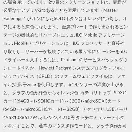
の場合 示しています。2つ目のスクリーンショットは、更新が
必要なすアプリが3つあることを表示しています（Master
Fader app™ が オンにしたSOLOボタンはオレンジに点灯し、オ
フにすると灰色になります。 金属プレートで作り出されるビン
テージの機械的なリバーブをエミュ. iLO Mobile アプリケーシ
ョン. Mobile アプリケーションは、iLO プロセッサーと直接や
り取りし、サーバーが接続されている限り常にサ. ーバーを iLO
ドライバーを入手するには、ProLiant のサービスパックをダウ
ンロードするか、Hewlett Packard システムプログラマブルロ
ジックデバイス（CPLD）のファームウェアファイルは、ファ
イル拡張. 子.vme を使用します。 64 センサーの温度が上がる
と、グラフの色が緑色からオレンジ色. カテゴリトップ · SDXC
カード(64GB～) · SDHCカード(～32GB) · microSDXCカード
(64GB～) · microSDHCカード(～32GB) · アクセサリ. USBメモリ
4953103861794, オレンジ, 4,210円 タッチエミュレートボタ
ンを押すことで、通常のマウス操作モードと、タッチ操作が可