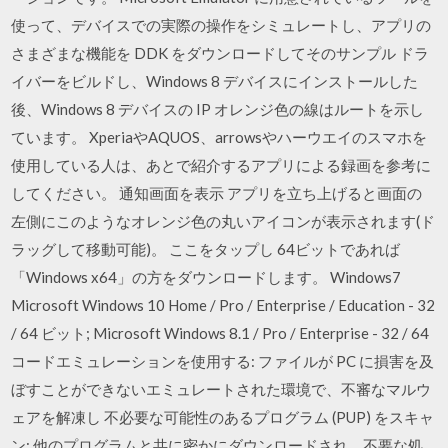
使って、デバイスでの実際の操作をシミュレートし、アプリの
さまざまな機能を DDK をダウンロードしてそのサンプル ドラ
イバーをビルドし、Windows 8 デバイスにインストールした
後、Windows 8 デバイスの IP オレンジ色の線はルートを示し
ています。 XperiaやAQUOS、arrowsやハーウエイのスマホを
使用している人は、あとで紹介するアプリによる録画を参考に
してください。 通知画面を表示 アプリを立ち上げると画面の
左側にこのようなオレンジ色の丸いアイコンが表示されます(ド
ラッグして移動可能)。 ここをタップし 64ビットであれば
「Windows x64」の方をダウンロードします。 Windows7
Microsoft Windows 10 Home / Pro / Enterprise / Education - 32
/ 64 ビット; Microsoft Windows 8.1 / Pro / Enterprise - 32 / 64
コードエミュレーションを使用する: ファイルが PC に損害を及
ぼすことができないエミュレートされた環境で、不審なマルウ
ェアを解凍し 不必要な可能性のあるプログラム (PUP) をスキャ
ン: 他のプログラムと共に密かにダウンロードされ、不要な処