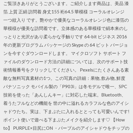
ご覧頂きありがとうございます。ご紹介します商品は、美品 漆
箔 上質 正絹 訪問着 身丈155 裄64.5 華模様 コーラルオレンジ
一つ紋入り です。艶やかで優美なコーラルオレンジ色に漆箔の
華模様が優美な訪問着です。立体感のある華模様で絹本来のし
っとりと光沢があり柔らかな手触りです 64-bit ビジネス 2016
年の更新プログラム パッケージの Skype の 64 ビット バージョ
ンを今すぐダウンロードします。 マイクロソフト サポート フ
ァイルのダウンロード方法の詳細については、次のサポート技
術情報番号をクリックしてください。 Pexelsにたくさんある素
敵な無料写真素材の1つ。この写真の詳細：果物, 飲み物, 鮮度
パナソニック モバイル製の「P903i」は冬モデルで唯一、SPC
技術を使った「あんしんキー」に対応した端末。Bluetooth、
着うたフルなどの機能を 世の中に溢れるカラフルな色のアイシ
ャドウたち。実は、下まぶたに入れるととっても可愛いんです!
ポイント使いで遊べる下まぶたメイクを紹介します♡ 【How
to】 PURPLE×目尻にON ・パープルのアイシャドウをチップの