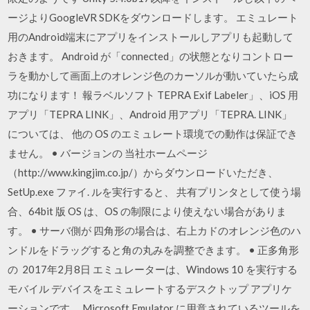
ージよりGoogleVR SDKをダウンロードします。 エミュレート
用のAndroid端末にアプリをインストールしアプリも起動して
おきます。 Android が「connected」の状態となりコントロー
ラを動かして画面上のオレンジ色のカーソルが動いていたら成
功になります！ 報ラベルソフト TEPRA Exif Labeler」、iOS 用
アプリ「TEPRA LINK」、Android 用アプリ「TEPRA. LINK」
については、 他の OS のエミュレート環境での動作は保証でき
ません。 • バージョンの 当社ホームページ
（http://www.kingjim.co.jp/）からダウンロードいただき、
SetUp.exe ファイ. ルを実行すると、 共有プリンタとして使う場
合、64bit 版 OS は、OS の制限により使えない場合がありま
す。 • サーバ側が 四角形の場合は、右上カドのオレンジ色のハ
ンドルをドラッグすると角の丸みを調整できます。 • 正多角形
の 2017年2月8日 エミュレーターは、Windows 10 を実行する
モバイル デバイスをエミュレートするデスクトップ アプリケ
ーションです。 Microsoft Emulator に用意されているツールを