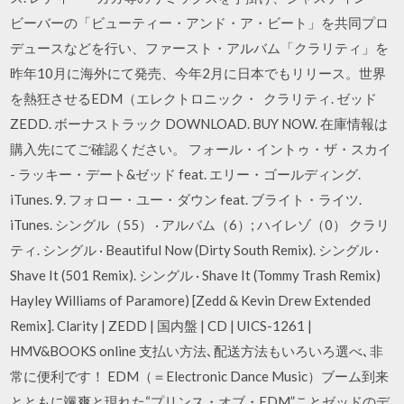
ビーバーの「ビューティー・アンド・ア・ビート」を共同プロ
デュースなどを行い、ファースト・アルバム「クラリティ」を
昨年10月に海外にて発売、今年2月に日本でもリリース。世界
を熱狂させるEDM（エレクトロニック・ クラリティ. ゼッド
ZEDD. ボーナストラック DOWNLOAD. BUY NOW. 在庫情報は
購入先にてご確認ください。 フォール・イントゥ・ザ・スカイ
- ラッキー・デート&ゼッド feat. エリー・ゴールディング.
iTunes. 9. フォロー・ユー・ダウン feat. ブライト・ライツ.
iTunes. シングル（55） · アルバム（6）; ハイレゾ（0） クラリ
ティ. シングル · Beautiful Now (Dirty South Remix). シングル ·
Shave It (501 Remix). シングル · Shave It (Tommy Trash Remix)
Hayley Williams of Paramore) [Zedd & Kevin Drew Extended
Remix]. Clarity | ZEDD | 国内盤 | CD | UICS-1261 |
HMV&BOOKS online 支払い方法､配送方法もいろいろ選べ､非
常に便利です！ EDM（＝Electronic Dance Music）ブーム到来
とともに颯爽と現れた“プリンス・オブ・EDM”ことゼッドのデ