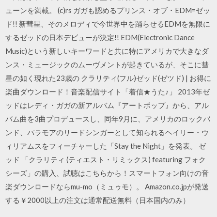
ューンを満載。 (c)rs ガガも認めるプリンス・オブ・EDM=ゼッ
ド!! 新彗星、そのメロディで今世界中を踊らせるEDMを無限に
するゼッドの日本デビューが決定!! EDM(Electronic Dance
Music)という新しいキーワードと共に特にアメリカで大きなダ
ンス・ミュージックのムーヴメントが起きているが、そこに彗
星の如く現れた23歳の クラリティ(フル)ゼッド(ゼツド) | お得に
楽曲ダウンロード！音楽配信サイト「着信★うた♪」 2013年ゼ
ッドはレディ・ガガの新アルバム『アートポップ』から、アル
バム曲を3曲プロデュースし、同年9月に、アメリカのロックバ
ンド、パラモアのリードシンガーとして知られるヘイリー・ウ
ィリアムスをフィーチャーした「Stay the Night」を発表。 ゼ
ッド 「クラリティ (ティエスト・リミックス) featuring フォク
シーズ」の購入、試聴はこちらから！スマートフォン向けの音
楽ダウンロードならmu-mo（ミュゥモ）。 Amazon.co.jpが発送
する￥2000以上の注文は通常配送無料（日本国内のみ）