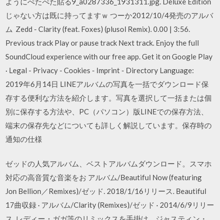
ようにぺたぺた貼る9_a0287336_1931311.jpg. Deluxe Edition
じゃない方は既に持ってますｗ つーか2012/10/4発売のアルバ
ム Zedd - Clarity (feat. Foxes) (plusol Remix). 0.00 | 3:56.
Previous track Play or pause track Next track. Enjoy the full
SoundCloud experience with our free app. Get it on Google Play
· Legal - Privacy - Cookies - Imprint - Directory Language:
2019年6月14日 LINEアルバムの写真を一括でダウンロード保
存する便利な方法を紹介します。写真を選択して一括または個
別に保存する方法や、PC（パソコン）版LINEでの保存方法、
端末の保存先などについても詳しく解説しています。保存時の
通知の仕様
ゼッドの人気アルバム、ベストアルバムダウンロード。スマホ
対応の高音質な音楽をお アルバム/Beautiful Now (featuring
Jon Bellion／Remixes)/ゼッド. 2018/1/16リリース. Beautiful
17曲収録 · アルバム/Clarity (Remixes)/ゼッド · 2014/6/9リリー
ス. レディー・ガガ等のリミックスを手掛け、ジャスティン・