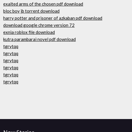
exalted arms of the chosen pdf download
bloc boy jb torrent download
harry potter and prisoner of azkaban pdf download
download google chrome version 72
exnia roblox file download
kutra parambarai novel pdf download
tgrytqq
tgrytqq
tgrytqq
tgrytqq
tgrytqq
tgrytqq