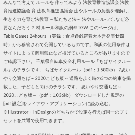
みんなで考えて ルールを 作ってみよう 法教育推進協議会 法教
育推進協議会 育 法教育推進協議会 法やルールの意義を理解し,
生きる力を育む法教育 ～私たちと法～ 法やルールって, なぜ必
要なんだろう？ 材 ルール和訳の網＠TGW. このページは、
Table Games 24hours （実録：食卓遊戯密着大本営発表廿四
時）から移管されて公開しているものです。和訳の使用条件は
サイトによって商用禁止など掲げているところがありますので
ご確認下さい。 千葉県自転車安全利用ルール「ちばサイクルー
ル」のチラシです。 ちばサイクルール（pdf：1,580kb） 7思い
やり交通ちば～2020こども版～ 道路を歩く時の3つの約束を掲
載した、子どもと向けのチラシです。 思いやり交通ちば～
2020こども版～（pdf：1,036kb） ダウンロードした規定の
[pdf 設定]をレイアウトアプリケーションに読み込む。
※Illustrator・InDesignのどちらかで設定を行えば同一のプリ
セットを共通で使用できます。