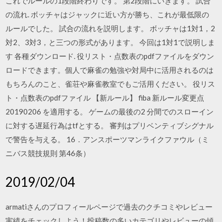
これでルールの1段階終わりです。 第2段階にいきます。 試合
の流れ. ボッチャはジャックに近い方が勝ち、これが最低限の
ルールでした。 試合の流れを説明します。 ボッチャは1対1，2
対2、3対3，と三つの形式があります。 今回は1対1で説明しま
す 各種ダウンロード. 役リスト・点数表のpdfファイルをダウン
ロードできます。個人で麻雀の勉強や対局中に活用されるのは
もちろんのこと、雀荘や麻雀教室でもご活用ください。 役リス
ト・点数表のpdfファイル 【新ルール】 fiba 新ルール変更点
20190206 を適用する。 ゲームの最後の2 分間でのスローイン
に対する遅延行為はtfとする。 審判はプリベンティブシグナル
で警告を与える。 16．アンスポーツマンライクファウル（ミ
ニバス競技規則 第46条）
2019/02/04
armatiさんのプロフィールページで過去のクチコミやレビュー
実績をチェックしよう！投稿数の多いカテゴリやレビューの傾