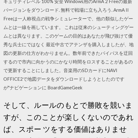
キュリティレベル 100% 安全 Windows用のArmA 2 Freeの最新
バージョンをダウンロード. 無料で戦場に立ち入ろう. ArmA II
Freeは一人称視点の戦争シミュレーターで、他の類似したゲー
ムとは一線を画しています。 これは従来のシューティングゲー
ムとは異なります。このゲームの目的はあなたが飛び抜けて優
秀な兵士にではなく 最近中古でアテンザを購入しましたが、地
図の更新の仕方がわかりません。数年前できたパイパスを迂回
するので市内に向かうのにかなり時間をロスすることがあるの
で更新することにしました。音楽用のSDカードにNAVI
OFFICE2で地図データをダウンロードしようとしたのです
が"ナビゲーションに BoardGameGeek
そして、ルールのもとで勝敗を競いま
すが、このことが楽しくないのであれ
ば、スポー ツをする価値はありませ