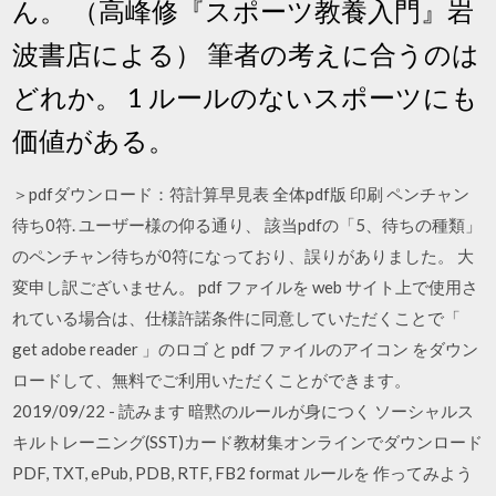
ん。 （高峰修『スポーツ教養入門』岩
波書店による） 筆者の考えに合うのは
どれか。 1 ルールのないスポーツにも
価値がある。
＞pdfダウンロード：符計算早見表 全体pdf版 印刷 ペンチャン
待ち0符. ユーザー様の仰る通り、 該当pdfの「5、待ちの種類」
のペンチャン待ちが0符になっており、誤りがありました。 大
変申し訳ございません。 pdf ファイルを web サイト上で使用さ
れている場合は、仕様許諾条件に同意していただくことで「
get adobe reader 」のロゴ と pdf ファイルのアイコン をダウン
ロードして、無料でご利用いただくことができます。
2019/09/22 - 読みます 暗黙のルールが身につく ソーシャルス
キルトレーニング(SST)カード教材集オンラインでダウンロード
PDF, TXT, ePub, PDB, RTF, FB2 format ルールを 作ってみよう