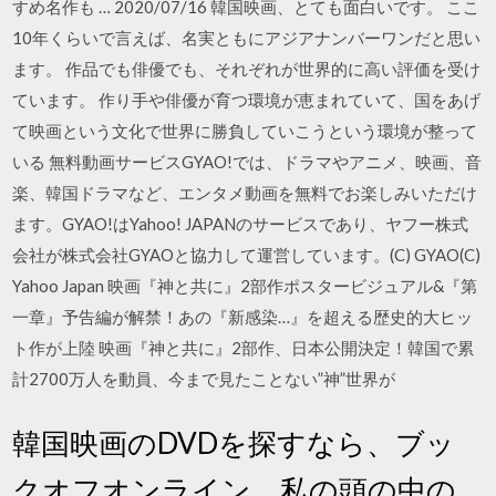
すめ名作も … 2020/07/16 韓国映画、とても面白いです。 ここ
10年くらいで言えば、名実ともにアジアナンバーワンだと思い
ます。 作品でも俳優でも、それぞれが世界的に高い評価を受け
ています。 作り手や俳優が育つ環境が恵まれていて、国をあげ
て映画という文化で世界に勝負していこうという環境が整って
いる 無料動画サービスGYAO!では、ドラマやアニメ、映画、音
楽、韓国ドラマなど、エンタメ動画を無料でお楽しみいただけ
ます。GYAO!はYahoo! JAPANのサービスであり、ヤフー株式
会社が株式会社GYAOと協力して運営しています。(C) GYAO(C)
Yahoo Japan 映画『神と共に』2部作ポスタービジュアル&『第
一章』予告編が解禁！あの『新感染…』を超える歴史的大ヒッ
ト作が上陸 映画『神と共に』2部作、日本公開決定！韓国で累
計2700万人を動員、今まで見たことない”神”世界が
韓国映画のDVDを探すなら、ブッ
クオフオンライン。私の頭の中の