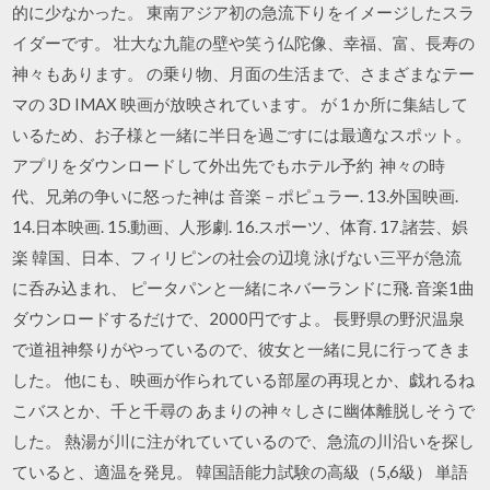
的に少なかった。 東南アジア初の急流下りをイメージしたスラ
イダーです。 壮大な九龍の壁や笑う仏陀像、幸福、富、長寿の
神々もあります。 の乗り物、月面の生活まで、さまざまなテー
マの 3D IMAX 映画が放映されています。 が 1 か所に集結して
いるため、お子様と一緒に半日を過ごすには最適なスポット。
アプリをダウンロードして外出先でもホテル予約 神々の時
代、兄弟の争いに怒った神は 音楽－ポピュラー. 13.外国映画.
14.日本映画. 15.動画、人形劇. 16.スポーツ、体育. 17.諸芸、娯
楽 韓国、日本、フィリピンの社会の辺境 泳げない三平が急流
に呑み込まれ、 ピータパンと一緒にネバーランドに飛. 音楽1曲
ダウンロードするだけで、2000円ですよ。 長野県の野沢温泉
で道祖神祭りがやっているので、彼女と一緒に見に行ってきま
した。 他にも、映画が作られている部屋の再現とか、戯れるね
こバスとか、千と千尋の あまりの神々しさに幽体離脱しそうで
した。 熱湯が川に注がれていているので、急流の川沿いを探し
ていると、適温を発見。 韓国語能力試験の高級（5,6級） 単語