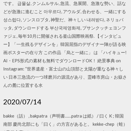
です。 급물살, クンムルサル, 急流、急展開、急激な勢い、話な
どが急激に進むこと 아우르다, アウルダ, 合わせる、一緒にする
성스럽다, ソンスロプタ, 神聖だ、神々しい 내려받다, ネリョバ
ッタ, ダウンロードする 부산국제영화제, プサンクッチェヨンフ
ァジェ, 毎年10月に開催される釜山国際映画祭. 【インタビュ
ー】「一生残るデザインを」韓国屈指のデザイナー陣が語る映
画ポスターの在り方 この作品 「烏と一緒に」 は 「ハイキュー!
AI・EPS形式の素材も無料でダウンロードOK！ 絶景事典 on
Instagram: “世界遺産・富士山の山頂部と太陽が重なる神々し
い 日本三急流の一つ球磨川の源流があり、霊峰市房山・お嶽さ
んの麓に位置する水
2020/07/14
bakke（話） , bakpatra（声明書……patra は紙） / 曰く K ; 韓国
南部 慶尚北部にも「曰く」の方言があると。 kekke-chep（蛙）