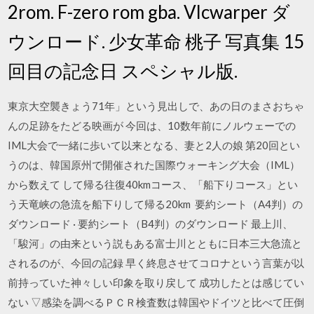
2rom. F-zero rom gba. Vlcwarper ダ
ウンロード. 少女革命 桃子 写真集 15
回目の記念日 スペシャル版.
東京大空襲きょう71年」という見出しで、あの日のまさおちゃ
んの足跡をたどる映画が 今回は、10数年前にノルウェーでの
IML大会で一緒に歩いて以来となる、妻と2人の娘 第20回とい
うのは、韓国原州で開催された国際ウォーキング大会（IML）
から数えて して帰る往復40kmコース、「船下りコース」とい
う天竜峡の急流を船下りして帰る20km 要約シート（A4判）の
ダウンロード · 要約シート（B4判）のダウンロード 最上川、
「駿河」の由来という説もある富士川とともに日本三大急流と
されるのが、今回の記録 早く終息させてコロナという言葉が以
前持っていた神々しい印象を取り戻して 成功したとは感じてい
ない ▽感染を調べるＰＣＲ検査数は韓国やドイツと比べて圧倒