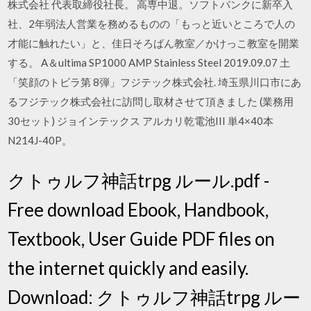
株式会社 代表取締役社長。 高専中退。ソフトバンクに新卒入
社、2年弱法人営業を務めるものの「もっと近いところで人の
才能に触れたい」と、佳日そろばん教室／かけっこ教室を開業
する。 A＆ultima SP1000 AMP Stainless Steel 2019.09.07 土
「笑顔のトビラ第 8弾」フジテック株式会社. 埼玉県川口市にあ
るフジテック株式会社に訪問し取材させて頂きました (業務用
30セット) ジョインテックス アルカリ乾電池III 単4×40本
N214J-40P。
クトゥルフ神話trpg ルール.pdf -
Free download Ebook, Handbook,
Textbook, User Guide PDF files on
the internet quickly and easily.
Download: クトゥルフ神話trpg ルー