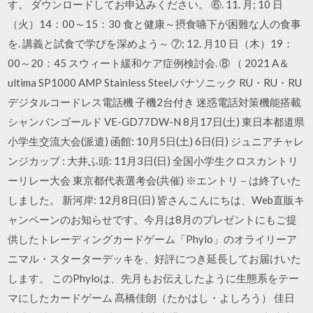
す。 ダウンロードしてお申込みください。 ⑥. 11. 月; 10 日
（火）14：00～15：30 食と健康～摂食嚥下が困難な人の食事
を. 講義と試食で学びを深めよう～ ⑦; 12. 月10 日（木）19：
00～20：45 スウィート緩和ケア症例検討会. ⑧ （ 2021 A＆
ultima SP1000 AMP Stainless Steel,パナソニック RU・RU・RU
デジタルコードレス電話機 子機2台付き 迷惑電話対策機能搭載
シャンパンゴールド VE-GD77DW-N 8月17日(土) 東日本都道県
小学生交流大会(派遣) 函館: 10月5日(土) 6日(日) ジュニアチャレ
ンジカップ : 大井ふ頭: 11月3日(日) 全国小学生クロスカントリ
ーリレー大会 東京都代表選考会(共催) ※エントリ－は終了いた
しました。 新河岸: 12月8日(日) 皆さんこんにちは、Web直販キ
ャンペーンのお知らせです。今月は8月のプレゼントにもご提
供したトレーディングカードゲーム「Phylo」のオライリーア
ニマル・スターターデッキを、好評につき延長してお届けいた
します。 このPhyloは、先月もお伝えしたように生態系をテー
マにしたカードゲーム 髙橋佳朗（たかはし・よしろう） 佳日