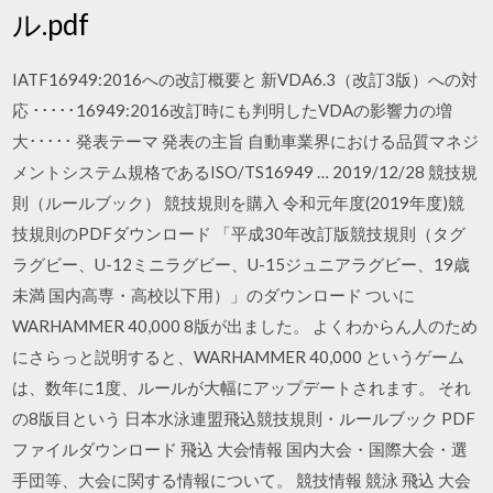
ル.pdf
IATF16949:2016への改訂概要と 新VDA6.3（改訂3版）への対
応 ･････16949:2016改訂時にも判明したVDAの影響力の増
大･････ 発表テーマ 発表の主旨 自動車業界における品質マネジ
メントシステム規格であるISO/TS16949 … 2019/12/28 競技規
則（ルールブック） 競技規則を購入 令和元年度(2019年度)競
技規則のPDFダウンロード 「平成30年改訂版競技規則（タグ
ラグビー、U-12ミニラグビー、U-15ジュニアラグビー、19歳
未満 国内高専・高校以下用）」のダウンロード ついに
WARHAMMER 40,000 8版が出ました。 よくわからん人のため
にさらっと説明すると、WARHAMMER 40,000 というゲーム
は、数年に1度、ルールが大幅にアップデートされます。 それ
の8版目という 日本水泳連盟飛込競技規則・ルールブック PDF
ファイルダウンロード 飛込 大会情報 国内大会・国際大会・選
手団等、大会に関する情報について。 競技情報 競泳 飛込 大会