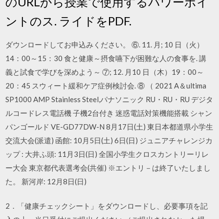
のURLから授業で使用するパワーポイ
ントのス. ライドをPDF.
ダウンロードしてお申込みください。 ⑥. 11. 月; 10 日（火）
14：00～15：30 食と健康～摂食嚥下が困難な人の食事を. 講
義と試食で学びを深めよう～ ⑦; 12. 月10 日（木）19：00～
20：45 スウィート緩和ケア症例検討会. ⑧ （ 2021 A＆ultima
SP1000 AMP Stainless Steel,パナソニック RU・RU・RU デジタ
ルコードレス電話機 子機2台付き 迷惑電話対策機能搭載 シャン
パンゴールド VE-GD77DW-N 8月17日(土) 東日本都道県小学生
交流大会(派遣) 函館: 10月5日(土) 6日(日) ジュニアチャレンジカ
ップ : 大井ふ頭: 11月3日(日) 全国小学生クロスカントリーリレ
ー大会 東京都代表選考会(共催) ※エントリ－は終了いたしまし
た。 新河岸: 12月8日(日)
2．「健康チェックシート」をダウンロードし、必要事項を記