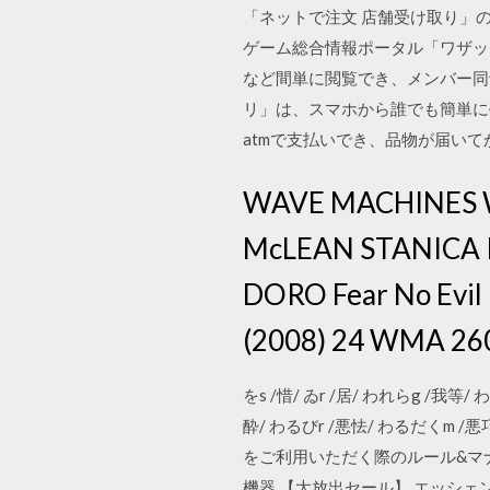
「ネットで注文 店舗受け取り」
ゲーム総合情報ポータル「ワザッ
など間単に閲覧でき、メンバー同
リ」は、スマホから誰でも簡単に
atmで支払いでき、品物が届い
WAVE MACHINES Wav
McLEAN STANICA PR
DORO Fear No Evil
(2008) 24 WMA 260
をs /惜/ ゐr /居/ われらg /我等/ 
酔/ わるびr /悪怯/ わるだくm /悪
をご利用いただく際のルール&マ
機器 【大放出セール】 エッシェンバッ