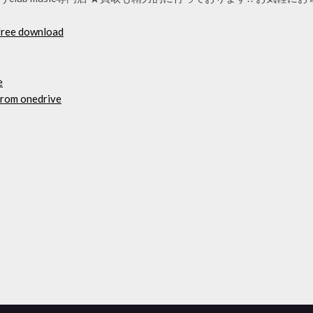
free download
e
 from onedrive