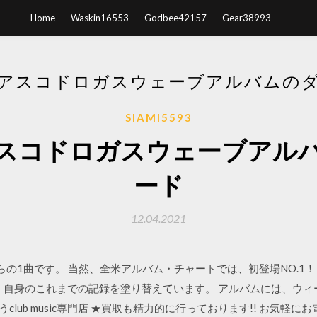
Home
Waskin16553
Godbee42157
Gear38993
アスコドロガスウェーブアルバムの
SIAMI5593
スコドロガスウェーブアル
ード
12.04.2021
rs』からの1曲です。 当然、全米アルバム・チャートでは、初登場NO.
！ 自身のこれまでの記録を塗り替えています。 アルバムには、ウ
oを取り扱うclub music専門店 ★買取も精力的に行っております!! お気軽にお電