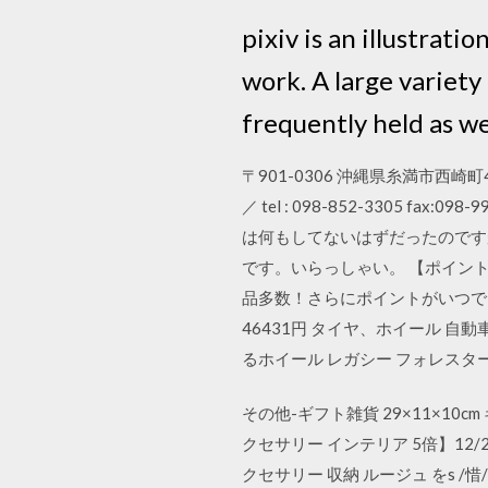
pixiv is an illustrat
work. A large variety
frequently held as we
〒901-0306 沖縄県糸満市西崎町4-1
／ tel : 098-852-3305
は何もしてないはずだったのです
です。いらっしゃい。 【ポイン
品多数！さらにポイントがいつで
46431円 タイヤ、ホイール 自動車 
るホイール レガシー フォレスタ
その他-ギフト雑貨 29×11×10
クセサリー インテリア 5倍】12
クセサリー 収納 ルージュ をs /惜/ ゐr