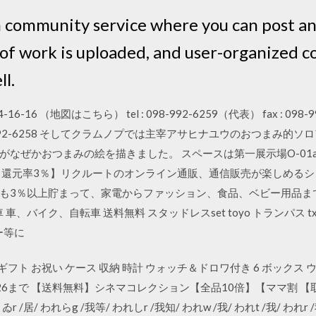
ion community service where you can post a
 of work is uploaded, and user-organized c
ll.
6-16 （地図はこちら） tel : 098-992-6259（代表） fax : 0
 fax:098-992-6258 そしてクラムノプでは主宰アサヒナユウのおつ
がなぜかおつまみの絵を描きました。 スペースは第一展示場O-01
ト還元率3％】リクルートのオンライン通販、通信販売が楽しめる
も3％以上貯まって、家電からファッション、食品、ベビー用品ま
車、バイク、自転車 送料無料 スタッドレスset toyo トランパス tx 
ー等に
cm ギフト お祝い ケース 収納 時計 ウォッチ＆ドロワ付き 6 ボックス
/26まで 【送料無料】シネマコレクション【全品10倍】【ママ割 【
 /居/ われらg /我等/ われしr /我知/ われw /我/ われt /我/ われr /我