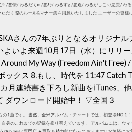
わるびr /悪怯/ わるだくm /悪巧/ わるすg /悪過/ わるがしこs /悪賢/ わ
用いただく際のルール&マナー集を用意いたしました ユーザーの皆
日 ASKAさんの7年ぶりとなるオリジナ
』がいよいよ来週10月17日（水）にリリ
und My Way (Freedom Ain't Free) / L
 8.もし、時代を 11:47 Catch The W
カ月連続書き下ろし新曲をiTunes、他
 ダウンロード開始中！ ▽全国３
rs』からの1曲です。 当然、全米アルバム・チャートでは、初登場NO.
！ 自身のこれまでの記録を塗り替えています。 アルバムには、ウ
oを取り扱うclub music専門店 ★買取も精力的に行っております!! お気軽にお電