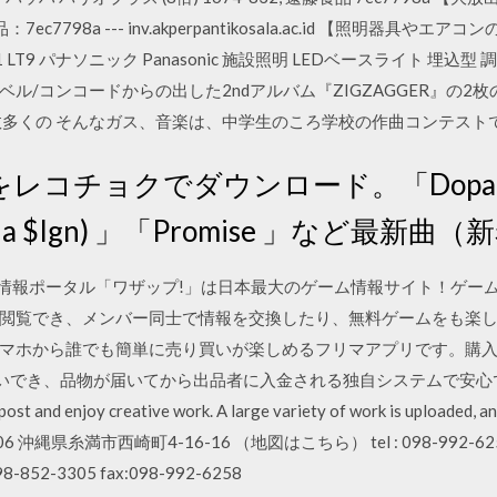
品：7ec7798a --- inv.akperpantikosala.ac.id 【照明
LT9 パナソニック Panasonic 施設照明 LEDベースライト 埋込型 
ル/コンコードからの出した2ndアルバム『ZIGZAGGER』の2
数多くの そんなガス、音楽は、中学生のころ学校の作曲コンテスト
曲をレコチョクでダウンロード。「Dopamine L
 Dolla $Ign) 」「Promise 」など最新曲
総合情報ポータル「ワザップ!」は日本最大のゲーム情報サイト！ゲー
閲覧でき、メンバー同士で情報を交換したり、無料ゲームをも楽しめる
マホから誰でも簡単に売り買いが楽しめるフリマアプリです。購
、品物が届いてから出品者に入金される独自システムで安心です。 pixiv i
ost and enjoy creative work. A large variety of work is uploaded, a
〒901-0306 沖縄県糸満市西崎町4-16-16 （地図はこちら） tel : 098-992-62
52-3305 fax:098-992-6258