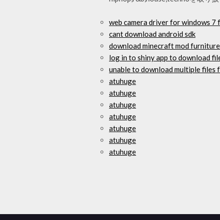
web camera driver for windows 7 
cant download android sdk
download minecraft mod furniture
log in to shiny app to download fil
unable to download multiple files
atuhuge
atuhuge
atuhuge
atuhuge
atuhuge
atuhuge
atuhuge