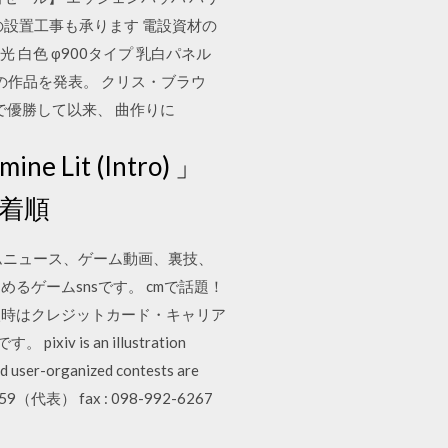
器具やエアコンの設置工事も承ります 電設資材の
調光 白色 φ900タイプ 乳白パネル
枚の作品を発表。 クリス・ブラウ
で優勝して以来、 曲作りに
it (Intro) 」
（新着順
ムニュース、ゲーム動画、裏技、
ゲームsnsです。 cmで話題！
入時はクレジットカード・キャリア
s an illustration
nd user-organized contests are
59（代表） fax : 098-992-6267