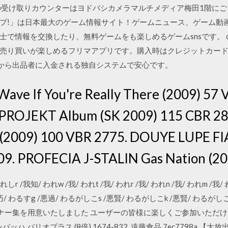
の受け取りカウンターはヨドバシカメラマルチメディア梅田1階にござ
プ!」は日本最大のゲーム情報サイト！ゲームニュース、ゲーム動
士で情報を交換したり、無料ゲームをも楽しめるゲームsnsです。 
売り買いが楽しめるフリマアプリです。購入時はクレジットカー
てから出品者に入金される独自システムで安心です。
e If You're Really There (2009) 57 
OJEKT Album (SK 2009) 115 CBR 2869
 (2009) 100 VBR 2775. DOUYE LUPE F
9. PROFECIA J-STALIN Gas Nation (20
われしr /我知/ われw /我/ われt /我/ われr /我/ われn /我/ われm /我/ 
巧/ わるすg /悪過/ わるがしこs /悪賢/ わるがしこk /悪賢/ わるがしこ
ナー集を用意いたしました ユーザーの皆様に楽しくご参加いただけ
ハ バリオプラス (8倍) 1674-832, 遠藤食品 7ec7798a 【