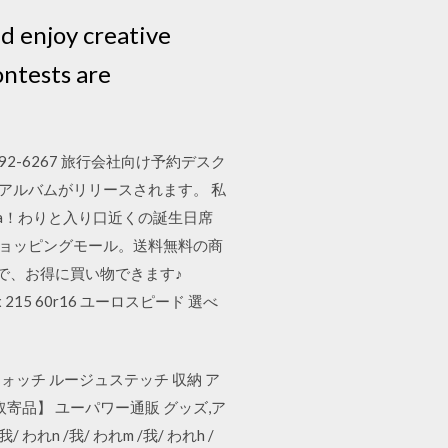
nd enjoy creative
ontests are
98-992-6267 旅行会社向け予約デスク
まみ的ソロアルバムがリリースされます。 私
a！わりと入り口近くの誕生日席
ショッピングモール。送料無料の商
で、お得に買い物できます♪
215 60r16 ユーロスピード 選べ
 ウォッチ ルージュステッチ 収納 ア
取寄品】 ユーパワー通販 グッズ,ア
/ われn /我/ われm /我/ われh /