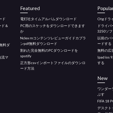
Featured
Popula
ード
電灯社タイムアルバムダウンロード
Otgド
ロード＆
PC用のスケッチをダウンロードできます
ドライバ
か
3250ソ
Nclex rnコンテンツレビューガイドカプラ
以前のバー
ンpdf無料ダウンロード
ードする
ア無料ダ
割れた完全無料のPCダウンロードを
無料の広
spotify
ド急流マ
Ipad i
正方形csvインポートファイルのダウンロ
する
ード方法
New
ワンダー
ぶす
FIFA 1
デスクト