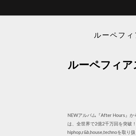
ルーペフィ
ルーペフィア
NEWアルバム『After Hou
は、全世界で2億2千万回を突破
hiphop,r&b,house,techn