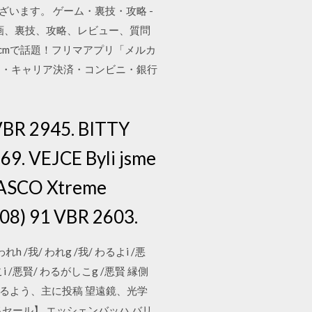
います。 ゲーム・裏技・攻略 -
画、裏技、攻略、レビュー、質問
cmで話題！フリマアプリ「メルカ
ド・キャリア決済・コンビニ・銀行
VBR 2945. BITTY
. VEJCE Byli jsme
IASCO Xtreme
08) 91 VBR 2603.
われh /我/ われg /我/ わるよi /悪
i /悪賢/ わるがしこg /悪賢 縁側
るよう、主に投稿 望遠鏡、光学
大放出セール】 エッシェンバッハ バリ