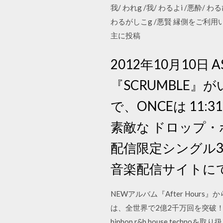
我/ われg /我/ わるよi /悪酔/ 
わるがしこg /悪賢 縁側をご利
主に投稿
2012年10月10
『SCRUMBLE
で、ONCEは 11:31 Aro
素敵な ドロップ・ボックス
配信限定シングル3
音楽配信サイトにて
NEWアルバム『After Hou
は、全世界で2億2千万回を突破
hiphop,r&b,house,techn