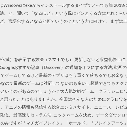
Windowsにexeからインストールするタイプでとっても簡 2018/11/12 
法。と、聞いて「なるほど」という風にピンとくる方はどれくらい
ど、言語化するとなると何ていうの？という方に向けて、まずは
や仏滅）を表示する方法（スマホでも） 更新しないと収益化停止に!? Y
知されるGoogleおすすめ記事（Discover）の通知をオフにする方法;
ってゲームしてるけど最新のアプリはもう重くて落ちるでもお金な
e4Sなので最新のゲームは対応してないのも多いし起動できてもカ
法というのがあるのでしょうか？大人気対戦ゲーム、クラッシュロ
と思ったことはありませんか。今回はそんな人のためにクラロワ
リ、アニメの情報も発信する総合エンタメサイト。ニュース、レビ
発信。 最高速リセマラ方法. ニックネームを決め、データダウン
るのみですが「マチガイブレイク」「ホールド」「ブレイクアーツ