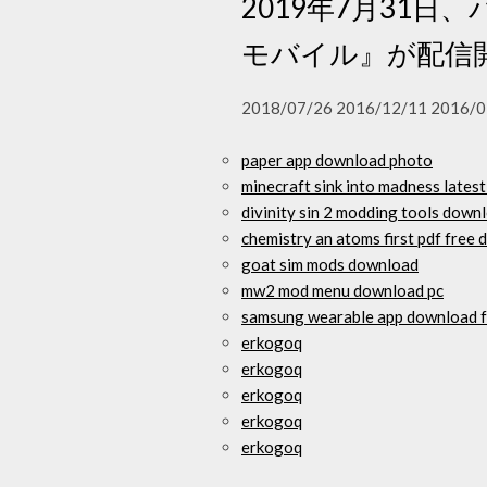
2019年7月31
モバイル』が配信
2018/07/26 2016/12/11 2016/0
paper app download photo
minecraft sink into madness lates
divinity sin 2 modding tools down
chemistry an atoms first pdf free
goat sim mods download
mw2 mod menu download pc
samsung wearable app download fa
erkogoq
erkogoq
erkogoq
erkogoq
erkogoq