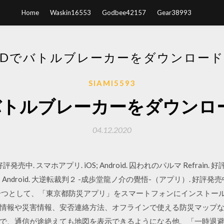
Home
Waskin16553
Godbee42157
Gear38993
OIDでバトルブレーカーをダウンロー
SIAMI5593
dでバトルブレーカーをダウン
04.12.2020
発売中. スマホアプリ. iOS; Android. 囚われのパルマ Refrain
iOS; Android. 大逆転裁判２ -成歩堂龍ノ介の覺悟-（アプリ）. 好評発売
一つとして、「東京都防災アプリ」をスマートフォンにインストー
情報や災害情報、安否連絡方法、オフラインで使える防災マップな
で、通信が途絶えても地図を表示できるようになる他、「一時退避