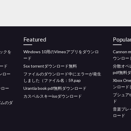
Featured
Popula
eパックを
Windows 10用のVimeoアプリをダウンロ
Canno
ード
ウンロー
ード
Ssx torrentダウンロード無料
分散オペレ
pdf無料
ンロー
ファイルのダウンロード中にエラーが発生
しました（ファイル名：59.pap
Xbox 
ンロード
ンロー
Urantia book pdf無料ダウンロード
プシュア
カスペルスキーisoダウンロード
ド
ルバムのダ
音楽プレ
ロード