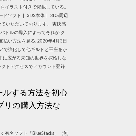
トをイラスト付きで掲載している。
ロードソフト｜ 3DS本体｜ 3DS周辺
させていただいております。 爽快感
バトルの導入によってそれが ク
支払い方法を見る. 2020年4月3日
放し、ギアで強化して他ギルドと王座をか
の中に広がる未知の世界を探検しな
レクトアクセスでアカウント登録
ストールする方法を初心
プリの購入方法な
く有名ソフト「BlueStacks」（無