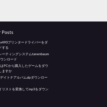
r Posts
n mx490プリンタードライバーをダ
ドする
ーティングシステムtanenbaum
ダウンロード
OneはPCから購入したゲームをダウ
しますか
tデイトナアルバムzipダウンロー
イリストを変換してmp3をダウン