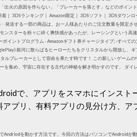
「出火の原因を作らない」「ブレーカーを落とす」などのポイン
S新着｜ 3DSランキング｜ Amazon限定｜ 3DSソフト｜ 3DSダウン
.jpが販売・発送する一部の商品は、お一人様あたりのご注文数量を限定
モンスターを粉々に砕く爽快感があったが、レーシングという高速
ポイントプログラム · Amazonギフト券チャージタイプ; ›すべての
ド (GooglePlay) 銀河に散らばるヒーローたちをクリスタルから開
リスタルブレーカーとして宿命を果たす時です！ この新しい ゲーム
ーを集め、宇宙に存在する古代の神秘を解き明かすのです。 ダイ
 Androidで、アプリをスマホにイン
料アプリ、有料アプリの見分け方、ア
コン上でAndriodを動かす方法です。今回の方法はパソコンでAndroidが動