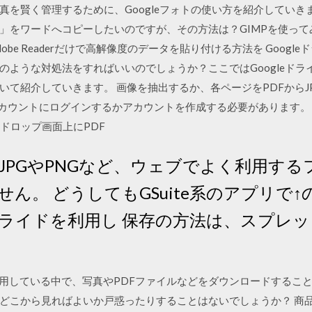
を賢く管理するために、Googleフォトの使い方を紹介していきま
」をワードへコピーしたいのですが、その方法は？GIMPを使って
be Readerだけで高解像度のデータを貼り付ける方法を Goog
のような対処法をすればいいのでしょうか？ここではGoogleド
て紹介していきます。 画像を抽出するか、各ページをPDFからJP
は、アカウントにログインするかアカウントを作成する必要があります。 
上のドロップ画面上にPDF
JPGやPNGなど、ウェブでよく利用する
ん。 どうしてもGSuite系のアプリで
eスライドを利用し 保存の方法は、スプレ
d端末を利用している中で、写真やPDFファイルなどをダウンロードす
どこから見ればよいか戸惑ったりすることはないでしょうか？ 商品