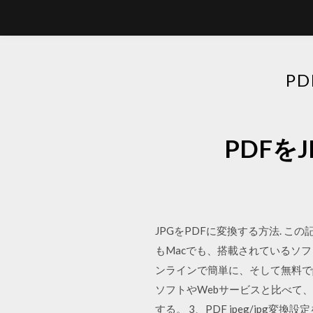
P
PDF
JPGをPDFに変換する方法. こ
もMacでも、搭載されているソフ
ンラインで簡単に、そして無料でp
ソフトやWebサービスと比べて、G
する。 3、PDF jpeg/jpg変