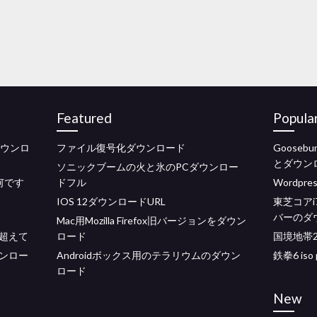
Featured
Popula
タダウンロ
ファイル復号化ダウンロード
Goose
とダウン
ソニックブームの火と氷のPCダウンロー
何です
ドフル
Wordpr
IOS 12ダウンロードURL
東芝コア
バーのダ
Mac用Mozilla Firefox旧バージョンをダウン
超えて
ロード
国境地帯
ンロー
Androidボックス用のテラリウムのダウン
鉄拳6 is
ロード
New