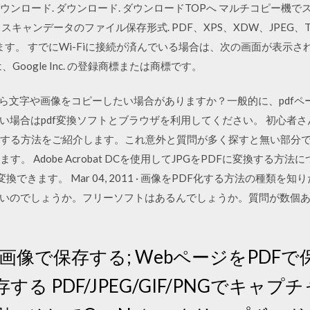
ダウンロード. ダウンロード. ダウンロードTOPへ マルチコピー機でス
キャンデータのファイル保存形式. PDF、XPS、XDW、JPEG、
れます。 すでにWi-Fiに接続が済んでいる場合は、次の画面が表示
ayは、Google Inc. の登録商標または商標です。
fから文字や画像をコピーしたい場合がありますか？一般的に、pdf
い場合はpdf変換ソフトとブラウザを利用してください。 初心者
ドする方法をご紹介します。これ意外と質問が多く探すと無い部分で
します。 Adobe Acrobat DCを使用してJPGをPDFに変換す
できます。 Mar 04, 2011 · 画像をPDF化する方法の種類を
いのでしょうか。フリーソフトはあるんでしょうか。質問が数個
を画像で保存する; WebページをPDFで
る PDF/JPEG/GIF/PNGでキャ