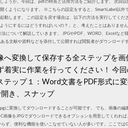
しょうか。今回は、pdfの特長と活用方法をご紹介します。 次回以
rが自動的に開くようになります。 ※こちらの設定をすると、SmartLabe
erが自動的に起動します。 この設定を戻す場合は、以下の方法を実行してくださ
ようにするにはどうすればいいの？」と、考えたことはありませんか
る方法について解説していきます。 JPGやPDF、WORD、Excel
係ある文献や資料などを添付して公開すれば閲覧者がダウンロード
日 画像へ変換して保存する全ステップを
ず着実に作業を行ってください！ 今
ステップ１：Word文書をPDF形式に変
derで開き、スナップ
をjpgに変換してダウンロードすることが可能です。 でも、画像の
、HEIC画像をJPGでダウンロードできるオプションを用意してくれ
分からず、便利な機能を使いこなせていない人が多いです。ここではG