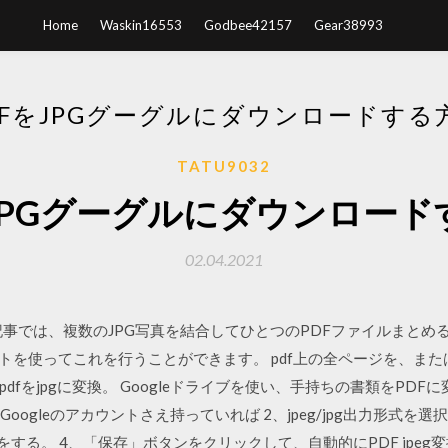
Home
Waskin16553
Godbee42157
Gear38993
DFをJPGグーグルにダウンロードする
TATU9032
をJPGグーグルにダウンロード
02.04.2021
の記事では、複数のJPG写真を結合してひとつのPDFファイルまとめる
トを使ってこれを行うことができます。 pdf上の全ページを、また
dfをjpgに変換。 Googleドライブを使い、手持ちの書類をPD
oogleのアカウントさえ持っていれば 2、jpeg/jpg出力形式
換設定をする。 4、「保存」ボタンをクリックして、自動的にPDF jpeg