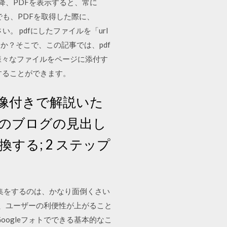
降、PDFを表示すると、常に
l以外でも、PDFを取得した際に、
い。 pdfにしたファイルを「url
？そこで、この記事では、pdf
など様々なファイルをページに添付す
することができます。
画像付きで解説いた
回のブログの見出し
換する; 2 ステップ
編集をするのは、かなり面倒くさい
れば、ユーザーの利便性が上がること
oogleフォトでできる基本的なこ