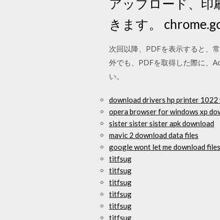
アップロード、印刷
きます。 chrome.goo
次回以降、PDFを表示すると、常にAd
外でも、PDFを取得した際に、Ado
い。
download drivers hp printer 102
opera browser for windows xp do
sister sister sister apk download
mavic 2 download data files
google wont let me download files
titfsug
titfsug
titfsug
titfsug
titfsug
titfsug