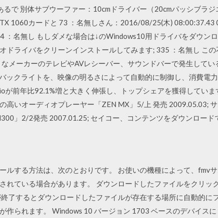
で 別体サブウーファー：10cmドライバー（20cmパッシブラジエータ
1060カードと 73 ：名無しさん：2016/08/25(木) 08:00:37
 ：名無し もしダメな場合は↓のWindows10用ドライバをダウンロード
ドライバをクリーンインストールしてみます; 335 ：名無し こ
々なメーカーのテレビやAVレシーバー、サウンドバーで発生している 
Dバックライトを、映像の明るさによって自動的に制御し、消費電力
ioが前年比92.1%増と大きく伸張し、トップシェアを獲得しています。 2
オーディオプレーヤー「ZEN MX」5/上 発売 2009.05.03;
/M300」2/2発売 2007.01.25; セイコー、コンテンツをダウンロ
ールする方法は、次のとおりです。 お使いの機種によって、fmv
されている場合があります。 ダウンロードしたファイルをクリッ
が終了するとダウンロードしたファイルが存在する場所に自動的に
れます。 Windows 10 バージョン 1703 ベースのデバイスに