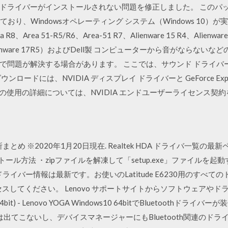
イバーがインストールされない問題を修正しました。 このパッケージには
おり、Windowsオペレーティング システム（Windows 10）が実
8、Area 51-R5/R6、Area-51 R7、Alienware 15 R4、Alienwar
およびAlienware 17R5）およびDell製 コンピューターから音がなら
ことで問題が解決する場合があります。 ここでは、サウンド ドライバー
ードには、NVIDIA ディスプレイ ドライバーと GeForce Exp
ェアの使用の詳細については、NVIDIA エンドユーザーライセンス
とめ ※2020年1月20日現在. Realtek HDA ドライバ一覧の最新ペー
バのインストール方法 ・zipファイルを解凍して「setup.exe」ファイ
ライバー情報は最新です。お使いのLatitude E6230用のすべて
スしてください。 Lenovo サポートサイトからソフトウェアやド
4bit) - Lenovo YOGA Windows10 64bitでBluetooth
ッチは出てこないし、デバイスマネージャーにもBluetooth関連のド