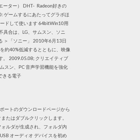
ー） DHT- Radeon好きの
.43 0: ゲームするにあたってグラボほ
して使います 64bitWin10用
の不具合は、LG、サムスン、ソニ
＞「ソニー」 2010年6月13日
を約40%低減するとともに、映像
009.05.08; クリエイティブ
 サムスン、PC 音声学習機能を強化
ードできる電子
サポートのダウンロードページから
クまたはダブルクリックします。
フォルダが生成され、フォルダ内
 USB オーディオ デバイスを初め