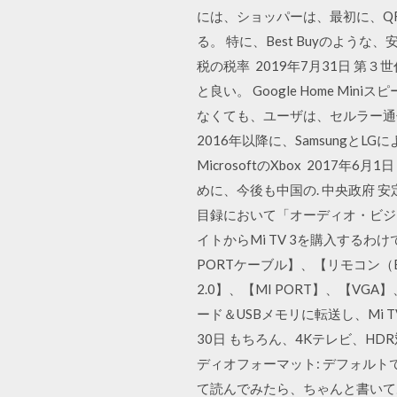
には、ショッパーは、最初に、Q
る。 特に、Best Buyのよう
税の税率 2019年7月31日 第
と良い。 Google Home M
なくても、ユーザは、セルラー通信
2016年以降に、SamsungとL
MicrosoftのXbox 20
めに、今後も中国の. 中央政府 安
目録において「オーディオ・ビジュア
イトからMi TV 3を購入するわ
PORTケーブル】、【リモコン（Blu
2.0】、【MI PORT】、【VGA】
ード＆USBメモリに転送し、Mi 
30日 もちろん、4Kテレビ、H
ディオフォーマット: デフォル
て読んでみたら、ちゃんと書いてあるな