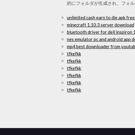
的にフォルダが生成され、フォル
unlimited cash earn to die apk fr
minecraft 1.10.3 server download
bluetooth driver for dell inspiro
nes emulator pc and android app 
mp4 best downloader from youtu
tfkefkk
tfkefkk
tfkefkk
tfkefkk
tfkefkk
tfkefkk