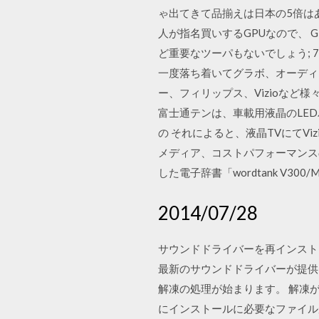
ゃ出てきて品揃えは日本の5倍はある
人が指名買いするGPUなので、 GTX 
ど重要なツーパもないでしょう; 74
一度落ち着いてグラボ、オーディオ
ー、フィリップス、Vizioなど様
富士通テンは、車載用液晶のLE
の それによると、液晶TVにてViz
メディア、コストパフォーマンスの高い
した電子辞書「wordtank V300
2014/07/28
サウンドドライバーを再インスト
最新のサウンドドライバーが提供
解凍の処理が始まります。 解凍
にインストールに必要なファイルが作ら