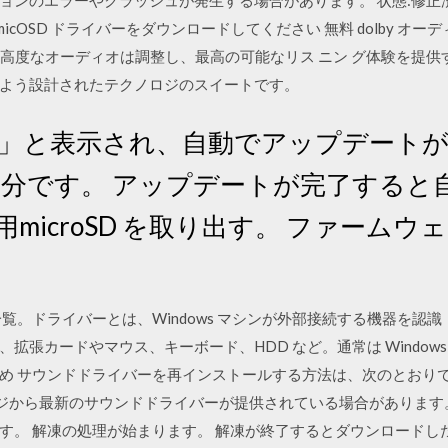
ケーションのエラーやクラッシュが発生する場合があります。 状態:修正
の NahimicOSD ドライバーをダウンロードしてください 無料 dolby
 ドルビー高度なオーディオは調整し、最高の可能なリス ニン グ体験を提
よう設計されたテクノロジのスイートです。
･」と表示され、自動でアップデートが
3分です。 アップデートが完了すると
用microSD を取り出す。 ファーム
覧。ドライバーとは、Windows マシンが外部接続する機器を認
拡張カードやマウス、キーボード、HDD など。通常は Window
め サウンドドライバーを再インストールする方法は、次のとおりで
ージから最新のサウンドドライバーが提供されている場合があります
す。 解凍の処理が始まります。 解凍が終了するとダウンロードし