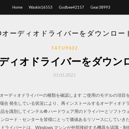
Home
Waskin16553
Godbee42157
Gear38993
ZIOオーディオドライバーをダウンロー
TATU9032
oオーディオドライバーをダウン
01.01.2021
 7 STEP1：オーディオドライバーの種類を確認します ご使用のモデルの項
ズの場合 発生している状況により、再インストールするオーディオド
製品を識別してインテル® ハードウェア用のドライバーとソフトウ
ンロード・センターを皆様にとって価値あるリソースにしていきたいと考え
ドライバーとは、Windows マシンが外部接続する機器を認識・