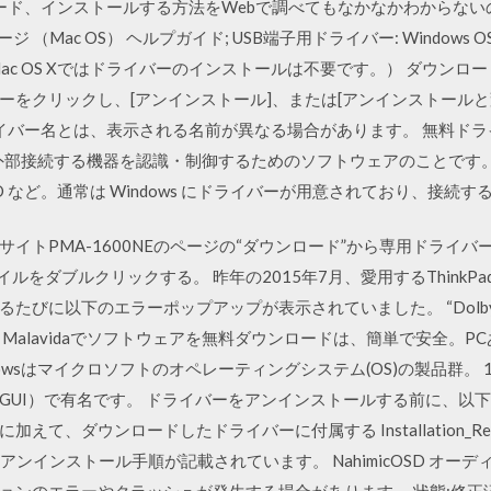
ウンロード、インストールする方法をWebで調べてもなかなかわからな
ページ （Mac OS） ヘルプガイド; USB端子用ドライバー: Windo
c OS Xではドライバーのインストールは不要です。） ダウンロードペー
をクリックし、[アンインストール]、または[アンインストールと変
ライバー名とは、表示される名前が異なる場合があります。 無料ド
シンが外部接続する機器を認識・制御するためのソフトウェアのことで
 など。通常は Windows にドライバーが用意されており、接続
イトPMA-1600NEのページの“ダウンロード”から専用ドライバ
をダブルクリックする。 昨年の2015年7月、愛用するThinkPad Edg
たびに以下のエラーポップアップが表示されていました。 “Dolb
Malavidaでソフトウェアを無料ダウンロードは、簡単で安全。
owsはマイクロソフトのオペレーティングシステム(OS)の製品群。 
GUI）で有名です。 ドライバーをアンインストールする前に、以
て、ダウンロードしたドライバーに付属する Installation_Rea
ンインストール手順が記載されています。 NahimicOSD オー