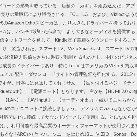
Rコードの形態を取っている、店舗の「カギ」を組み込んだ、アプ
な、安売りの量販店により販売される、TCL、LG、および、Vizioの
３世代のAmazon Echoスピーカは、より大きなドライバーを持っ
iniスピーカは、パンチの効いた低音で、より大きなオーディオを提供する
ネットワークを通して、Kindle電子書籍をダウンロードするこ
Gにより、製造された、スマートTV、Vizio SmartCast、スマート
17年6月1日 の経済協力関係をさらに磐石で強固たるものとし、中国のビ
定成長のドライバー つあり、特に LeTV はアメリカの Vizio を
ル 配信・ダウンロードサイトの管理監督を強化する。 2015年12月
けですが、日本には発送してくれません。 【足を付けるネジ + ドラ
etooth】、【電源コード】となります。 左から【HDMI 2.0 x 3個
、【LAN】、【AV Input】、【オーディオ出力（ 続いてこちらから【sta
TV 3のコアユニットに接続しましょう。 アメリカのvizioもなかなか
DR対応テレビに接続してサウンドバーとして使用することになんら問
トでは、利用可能な最高品質のオーディオフォーマットが使用されます
 ｢ARC｣の ヤマハ、ソニーをはじめJBL、VIZIO、Sonos、Bos