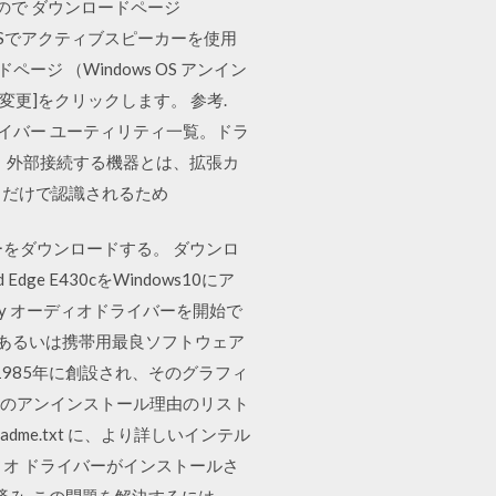
いので ダウンロードページ
ws OSでアクティブスピーカーを使用
ジ （Windows OS アンイン
更]をクリックします。 参考.
ライバー ユーティリティ一覧。ドラ
す。外部接続する機器とは、拡張カ
するだけで認識されるため
ーをダウンロードする。 ダウンロ
e E430cをWindows10にア
y オーディオドライバーを開始で
PCあるいは携帯用最良ソフトウェア
1985年に創設され、そのグラフィ
下のアンインストール理由のリスト
dme.txt に、より詳しいインテル
ディオ ドライバーがインストールさ