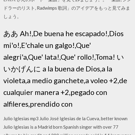
ドラーのリスト, Radwimps 歌詞」のアイデアをもっと見てみま
しょう。
ああ Ah!,De buena he escapado!,Dios
mi'o!,E'chale un galgo!,Que'
alegri'a,Que' lata!,Que' rollo!,Toma! い
いかげんに a la buena de Dios,a la
violeta,a medio ganchete,a voleo +2,de
cualquier manera +2,pegado con
alfileres,prendido con
Julio Iglesias mp3 Julio José Iglesias de la Cueva, better known
Julio Iglesias is a Madrid born Spanish singer with over 77