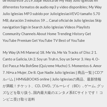
de moda este 2019, bajar musica de My Way Julio Iglesias en
diferentes formatos de audio mp3 y video disponibles; My Way
Julio Iglesias MP3 subido por JulioIglesiasVEVO tamaño 5.70
MB, duración 3 minutos 59 … Canal oficial de Julio Iglesias Skip
navigation Sign in Search Julio Iglesias Videos Playlists
Community Channels About Home Trending History Get
YouTube Premium Get YouTube TV Best of YouTube
My Way (A Mi Manera) 18. Me Va, Me Va Tracks of Disc 2 1.
Canto a Galicia, Un 2. Soy un Truh n, Soy un Se¤or 3. Hey 4. O-
Est Pass,e Ma BohŠme (Qui,reme Mucho) 5. Momentos 6. Amor
7. Ni¤a a Mujer, De 8. Que Nadie Julio Iglesias | 商品一覧 | CDア
ルバム | HMV&BOOKS online | Julio Iglesiasの商品、最新情報
が満載！チケット、CD､DVD､ブルーレイ（BD）､ゲーム､グッ
ズなどを取り扱う､国内最大級のエンタメ系ECサイトです！ コ
ンビニ受け取り送料