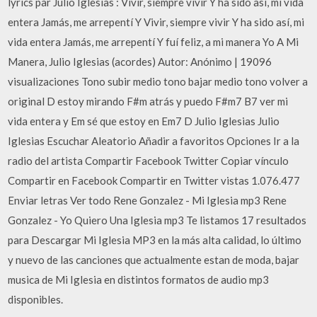
lyrics par Julio Iglesias : Vivir, siempre vivir Y ha sido así, mi vida
entera Jamás, me arrepentí Y Vivir, siempre vivir Y ha sido así, mi
vida entera Jamás, me arrepentí Y fuí feliz, a mi manera Yo A Mi
Manera, Julio Iglesias (acordes) Autor: Anónimo | 19096
visualizaciones Tono subir medio tono bajar medio tono volver a
original D estoy mirando F#m atrás y puedo F#m7 B7 ver mi
vida entera y Em sé que estoy en Em7 D Julio Iglesias Julio
Iglesias Escuchar Aleatorio Añadir a favoritos Opciones Ir a la
radio del artista Compartir Facebook Twitter Copiar vínculo
Compartir en Facebook Compartir en Twitter vistas 1.076.477
Enviar letras Ver todo Rene Gonzalez - Mi Iglesia mp3 Rene
Gonzalez - Yo Quiero Una Iglesia mp3 Te listamos 17 resultados
para Descargar Mi Iglesia MP3 en la más alta calidad, lo último
y nuevo de las canciones que actualmente estan de moda, bajar
musica de Mi Iglesia en distintos formatos de audio mp3
disponibles.