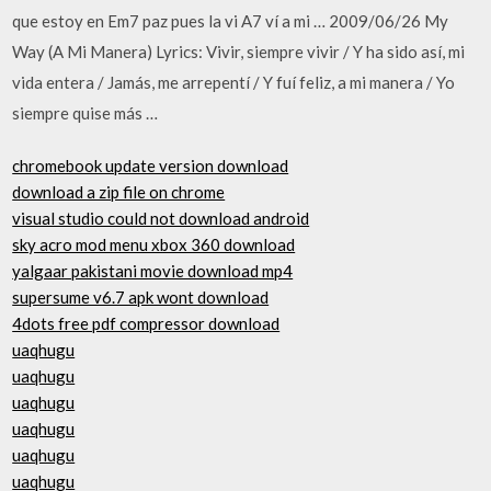
que estoy en Em7 paz pues la vi A7 ví a mi … 2009/06/26 My
Way (A Mi Manera) Lyrics: Vivir, siempre vivir / Y ha sido así, mi
vida entera / Jamás, me arrepentí / Y fuí feliz, a mi manera / Yo
siempre quise más …
chromebook update version download
download a zip file on chrome
visual studio could not download android
sky acro mod menu xbox 360 download
yalgaar pakistani movie download mp4
supersume v6.7 apk wont download
4dots free pdf compressor download
uaqhugu
uaqhugu
uaqhugu
uaqhugu
uaqhugu
uaqhugu