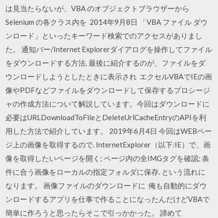
は見当たらないが、VBA のオブジェクトブラウザーから
Selenium の各クラス内を 2014年9月8日 「VBA ファイル ダウ
ンロード」といったキーワード検索でのアクセスがありまし
た。 通知バー/Internet Explorerダイアログを操作してファイル
をダウンロードする方法. 最後に紹介するのが、ファイルをダ
ウンロードしようとしたときに表示され エクセルVBAでIEの画
像やPDFなどファイルをダウンロードして保存するプロシージ
ャの作成方法について解説しています。今回はダウンロードに
必要はURLDownloadToFileとDeleteUrlCacheEntryのAPIを利
用した方法で紹介しています。 2019年6月4日 今回はWEBペー
ジ上の画像を取得するので. InternetExplorer（以下:IE）で、画
像を取得したいページを開く; ページ内の全IMGタグを確認; 条
件に合う画像をローカルの指定フォルダに保存. という流れに
なります。 画像ファイルのダウンロードに 俺も自動的にダウ
ンロードするアプリを仕事で作ることになったんだけどVBAで
簡単に作ろうと思ったらそこで引っかかった。 諦めて