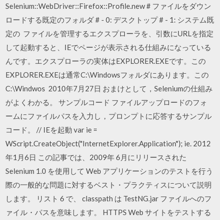
Selenium::WebDriver::Firefox::Profile.new # ファイルをダウン
ロードする既定のフォルダ # - 0: デスクトップ # - 1: システム既
定の ファイルを管理するエクスプローラを、引数にURLを指定
して起動すると、IEでページが表示される仕組みになっている
んです。エクスプローラの実体はEXPLORER.EXEです。この
EXPLORER.EXEは通常C:\Windowsフォルダにあります。この
C:\Windwos 2010年7月27日 おまけとして，Seleniumの仕組み
がよくわかる。 サンプルコード ファイルアップロードのフォ
ームにファイルパスを入力し，プロンプトに応答するサンプル
コード。 // IEを起動 var ie =
WScript.CreateObject("InternetExplorer.Application"); ie. 2012
年1月6日 この記事では、2009年 6月にリリースされた
Selenium 1.0 を使用して Web アプリケーションのテストを行う
際の一般的な問題に対するベスト・プラクティスについて説明
します。 リスト 6 で、 classpath は TestNG.jar ファイルへのフ
ァイル・パスを意味します。 HTTPS Web サイトをテストする