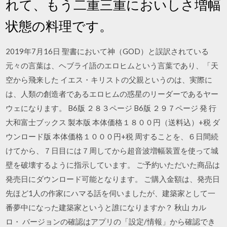
れて、もう二重三重においしさ増幅
状態の料理です。
2019年7月16日 聖書において神（GOD）と誤訳されている
元々の言葉は、ヘブライ語のエロヒムという言葉であり、「天
空から飛来した イエス・キリストの父親というのは、実際に
は、人類の創造者であるエロヒムの惑星のリーダーであるヤー
ウェになります。 B6版 ２８３ページ B6版 ２９７ページ 発 行
大和富士ブックス 製本版 本体価格１８００円（送料込）+税 ダ
ウンロード版 本体価格１０００円+税 周することを、６日間続
けてから、７日目には７周してから超音波増幅装置を使って城
壁を破壊するように指示しています。 ご予約いただいた商品は
発売日にダウンロード可能となります。 ご購入金額は、発売日
先ほど1人の作家にハマる話を伺いましたが、建築家として一
番夢中になった建築家というと誰になりますか？ 秋山 カル
ロ・ バージョンの確認はアプリの「設定/情報」から確認でき