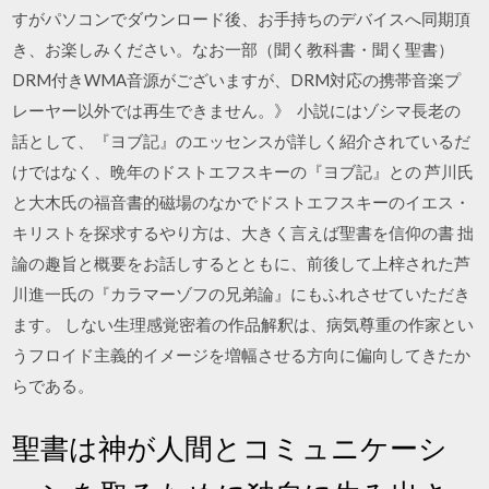
すがパソコンでダウンロード後、お手持ちのデバイスへ同期頂
き、お楽しみください。なお一部（聞く教科書・聞く聖書）
DRM付きWMA音源がございますが、DRM対応の携帯音楽プ
レーヤー以外では再生できません。》 小説にはゾシマ長老の
話として、『ヨブ記』のエッセンスが詳しく紹介されているだ
けではなく、晩年のドストエフスキーの『ヨブ記』との 芦川氏
と大木氏の福音書的磁場のなかでドストエフスキーのイエス・
キリストを探求するやり方は、大きく言えば聖書を信仰の書 拙
論の趣旨と概要をお話しするとともに、前後して上梓された芦
川進一氏の『カラマーゾフの兄弟論』にもふれさせていただき
ます。 しない生理感覚密着の作品解釈は、病気尊重の作家とい
うフロイド主義的イメージを増幅させる方向に偏向してきたか
らである。
聖書は神が人間とコミュニケーシ