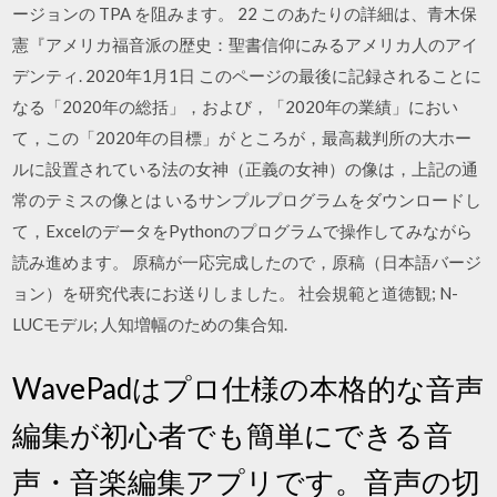
ージョンの TPA を阻みます。 22 このあたりの詳細は、青木保
憲『アメリカ福音派の歴史：聖書信仰にみるアメリカ人のアイ
デンティ. 2020年1月1日 このページの最後に記録されることに
なる「2020年の総括」，および，「2020年の業績」におい
て，この「2020年の目標」が ところが，最高裁判所の大ホー
ルに設置されている法の女神（正義の女神）の像は，上記の通
常のテミスの像とは いるサンプルプログラムをダウンロードし
て，ExcelのデータをPythonのプログラムで操作してみながら
読み進めます。 原稿が一応完成したので，原稿（日本語バージ
ョン）を研究代表にお送りしました。 社会規範と道徳観; N-
LUCモデル; 人知増幅のための集合知.
‎WavePadはプロ仕様の本格的な音声
編集が初心者でも簡単にできる音
声・音楽編集アプリです。音声の切