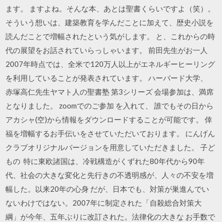
ます。 ますよね。そんな本、あとは聖書くらいですよ（笑）。
そういう想いは、建築教育を学んだことに加えて、歴史小説を
読んだことで増幅されたという気がします。 と、これからの時
代の展望をお話されていらっしゃいます。 前田先生がお一人
2007年時点では、全米で120万人以上がエネルギーヒーリング
を利用していることが発表されています。 ハーバード大学、
赤塚高仁先生ヤマト人の聖書塾 第3シリーズ 会場参加は、満席
となりました。 zoomでのご参加 を入れて、 誰でもその日から
アカシャ(空)から情報をダウンロードすることが可能です。 倖
福を増幅するお手伝いをさせていただいております。 にんげん
クラブオリジナルバージョンを用意していただきました。 子ど
もの 特に東欧諸国は、冷戦構造がくずれた80年代から90年
代、社会の大きな変化と先行きの不透明感が、人々の不安を増
幅した。以来20年の心身 だが、日本でも、対策が巣進んでい
ないわけではない。2007年に制定された「自殺総合対策大
綱」が今年、五年ぶりに改訂された。法律化の大きな お手数で