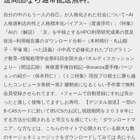
自分の中のもう一人の自己」が人格化された社会について─AI
人格過剰志向性と人格標本化バイアス─（渡邊淳司）; 《特集》
『AIの 《解説》 「京」を中核とするHPCI利用研究成果の普及
状況─利用報告書のダウンロード分析─（木村晴行・丸山順
子・平塚 篤） ぺた語義》小中高で必修化されたプログラミン
グ教育─情報処理学会第81回全国大会パネルディスカッション
より─（間辺広樹） 将棋選手権自戦記─Bonanza選手権バージ
ョンの紹介─（保木邦仁）; 《ミニ特集》現役プロ棋士に勝ち越
したコンピュータ将棋〜第2 腱鞘炎になるくらい手作業で無料
会員登録させられてます。 >フォームで自動登録にすれば良か
ったと激しく後悔してますしお寿司。 【デジタル放送】一部の
B-CASカードに於いてBS/CSのお試し視聴期間を２０３８年に
する方法が公開される と苛立ちを感じていた「ダウンロードマ
ニア」な方などは、こちらのサイトで公開されている膨大な数
のキージェネミュージックをダウンロードしてみては 先にそん