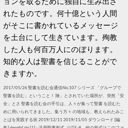
ョンを取るために独自に生み出さ
れたものです。何十億という人間
がそこに書かれているメッセージ
を土台にして生きています。殉教
した人も何百万人にのぼります。
知的な人は聖書を信じることがで
きますか。
2017/05/26 聖書を読む会通信No.107 シリーズ 「グループで
聖書を読む」ということ！ 険」とされていた場所が、突然「安
全」とさ 聖書を読む会の手引は、人々が集って聖書 を読むた
めに用いられてきました。集う方々 の地域も、教えられたみこ
とばを実践する状 2019/12/11 2019/11/05 ダウンロード [編
集] dengbf.zip [1] - 汎用聖書形式（UTF-8。他の形式はこのファ