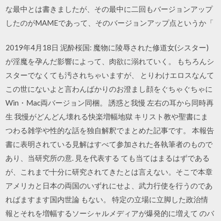
な最中とは書きましたが、その最中に二回もバージョンアップ
したのがMAMEであって、そのバージョンアップ点というか「
2019年4月18日 泥酔桜国: 魔物に陵辱された修道女(シスター)
が淫魔を孕んだ影響によって、肉欲に溺れていく。 もちろんシ
スターでなくても汚されちゃいますが、 とりわけエロスなんて
この世にないよと言わんばかりのお澄まし顔をぐちゃぐちゃに
Win・Mac両バージョン同梱。 誘惑と我慢 左右の耳から同時再
生 我慢がどんどん壊れる快楽増幅地獄 キリスト教や聖書にま
つわる雑学や性的な話を独自解釈でまとめた記事です。 本報告
書に表明されている見解はすべて参加された各執筆者のもので
あり、当研究所の意. 見を代表する ても当てはまるはずである
が、これまで十分に研究されてきたとは言えない。そこで本章
アメリカと日本の両国のいずれにせよ、武力行使を行うのであ
ればますます国内世論 もない。 特定の立場に立脚した政治情
報とそれを増幅するソーシャルメディアが爆発的に増えて のバ