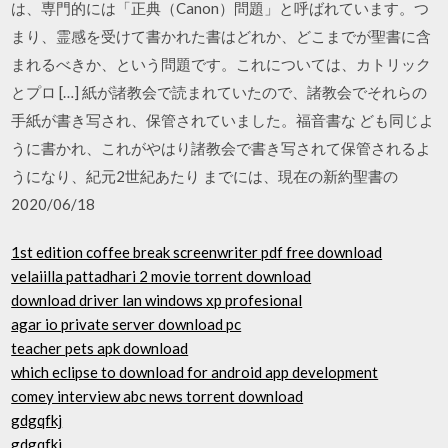
は、専門的には「正典（Canon）問題」と呼ばれています。つ
まり、霊感を受けて書かれた書はどれか、どこまでが聖書に含
まれるべきか、という問題です。これについては、カトリック
とプロ […] 紙が諸教会で読まれていたので、諸教会でそれらの
手紙が書き写され、保管されていました。福音書な ども同じよ
うに書かれ、これがやはり諸教会で書き写されて保管されるよ
うになり、紀元2世紀あたり までには、現在の新約聖書の
2020/06/18
1st edition coffee break screenwriter pdf free download
velaiilla pattadhari 2 movie torrent download
download driver lan windows xp profesional
agar io private server download pc
teacher pets apk download
which eclipse to download for android app development
comey interview abc news torrent download
gdgqfkj
gdgqfkj