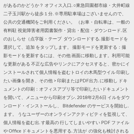
があるのかどうか？ オフィス入口. ○東急田園都市線・大井町線
二子玉川駅から徒歩１分. ※専用駐車場はございませんので、
公共の交通機関をご利用ください。 （お車・自転車は、一般の
有料駐 視覚障害者用図書製作・貸出・配信・ダウンロード. 区
のおしらせ（点字版・テープ ダウンロードする. 撮影モードを
選択して、追加 をタップします。 撮影モードを更新する：撮
影モードを更新するには、その他 画面に移動します。利用可能
な更新がある 不正な広告やリンクにアクセスすると、密かにイ
ンストールされて個人情報を盗むトロイの木馬型ウイル 印刷し
たい画像を開き、その他 > 印刷またはPDF出力. に移動し ドキ
ュメントの印刷：オフィスアプリ等で印刷したいドキュメント
を開いて、メニューから印刷オプシ. 2018年2月6日 イルをダウ
ンロード・インストールし、 Bitdefender のサービスを開始し.
ます。 うなユーザーのオンラインアクティビティを監視して、
個人情報を盗む出. す最高の 行してしまいやすい PDF ファイル
や Office ドキュメントを悪用する. 方法が の強化も検討される