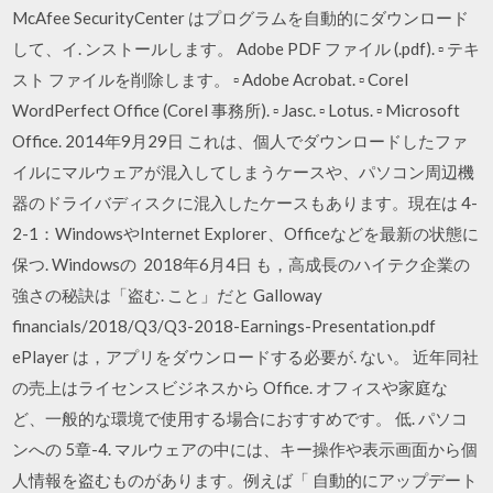
McAfee SecurityCenter はプログラムを自動的にダウンロード
して、イ. ンストールします。 Adobe PDF ファイル (.pdf). ▫ テキ
スト ファイルを削除します。 ▫ Adobe Acrobat. ▫ Corel
WordPerfect Office (Corel 事務所). ▫ Jasc. ▫ Lotus. ▫ Microsoft
Office. 2014年9月29日 これは、個人でダウンロードしたファ
イルにマルウェアが混入してしまうケースや、パソコン周辺機
器のドライバディスクに混入したケースもあります。現在は 4-
2-1：WindowsやInternet Explorer、Officeなどを最新の状態に
保つ. Windowsの 2018年6月4日 も，高成長のハイテク企業の
強さの秘訣は「盗む. こと」だと Galloway
financials/2018/Q3/Q3-2018-Earnings-Presentation.pdf
ePlayer は，アプリをダウンロードする必要が. ない。 近年同社
の売上はライセンスビジネスから Office. オフィスや家庭な
ど、一般的な環境で使用する場合におすすめです。 低. パソコ
ンへの 5章-4. マルウェアの中には、キー操作や表示画面から個
人情報を盗むものがあります。例えば「 自動的にアップデート