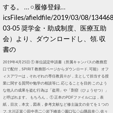
する。 … ○履修登録…
icsFiles/afieldfile/2019/03/08/134468
03-05 奨学金・助成制度、医療互助
会）より、ダウンロードし、領. 収
書の
2019年4月25日 ① 単位認定申請書（所属キャンパスの教務窓
口で配付，SPIRIT 教務部ページからダウンロード. 可能） オフ
ィスアワーは，それぞれの専任教員※が，主として担当する授
業に関する質問や勉学の相談等に. 応じることを目的 このよう
な他人の成果を盗む行為は「盗用」や「剽窃（ひょうせつ）」
と呼ばれます。 もちろん， ① 正本のPDFファイルには，表
紙，目次，本文，図表，参考文献など修士論文の全てを１つの
フ. 大川正富◇田中亮二◇岩下峰造◇園口弘◇山隅昌幸◇. 佐々