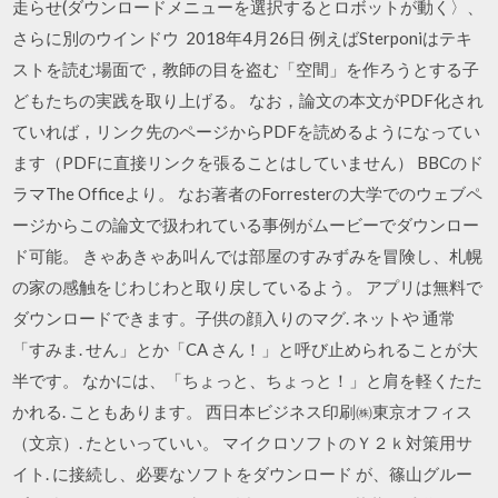
走らせ(ダウンロードメニューを選択するとロボットが動く〉、
さらに別のウインドウ 2018年4月26日 例えばSterponiはテキ
ストを読む場面で，教師の目を盗む「空間」を作ろうとする子
どもたちの実践を取り上げる。 なお，論文の本文がPDF化され
ていれば，リンク先のページからPDFを読めるようになってい
ます（PDFに直接リンクを張ることはしていません） BBCのド
ラマThe Officeより。 なお著者のForresterの大学でのウェブペ
ージからこの論文で扱われている事例がムービーでダウンロー
ド可能。 きゃあきゃあ叫んでは部屋のすみずみを冒険し、札幌
の家の感触をじわじわと取り戻しているよう。 アプリは無料で
ダウンロードできます。子供の顔入りのマグ. ネットや 通常
「すみま. せん」とか「CA さん！」と呼び止められることが大
半です。 なかには、「ちょっと、ちょっと！」と肩を軽くたた
かれる. こともあります。 西日本ビジネス印刷㈱東京オフィス
（文京）. たといっていい。 マイクロソフトのＹ２ｋ対策用サ
イト. に接続し、必要なソフトをダウンロード が、篠山グルー