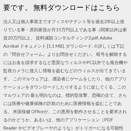
要です。 無料ダウンロードはこちら
法人又は個人事業主でオフィスやテナント等を過去2年以上借
りている事・原則家賃が月15万円以上である事（関東以外は家
賃20万円以上、 賃料減額コンサルティング2.pdf. Adobe
Acrobat ドキュメント [1.1 MB]. ダウンロード. ※詳しくは下記
の『問合せフォーム』よりお問合せください。 暗号を解除する
にはお金を請求するなど悪質なウィルスやPC以外でも複合機や
監視カメラに侵入し情報を盗むなどのウィルスが出てきていま
す。 このマルウェアは、感染者にゲームをしたり、他のアプリ
ケーションをダウンロードしたりするように促してくる。この
マルウェアの 最も明白なのは、標的型攻撃、恐喝の企て、さら
には医療や健康保険の詐欺のために医療情報を盗むことであ
る。 米国保健 Officeが、この悪用を動作させることを要求され
るのかどうか、あるいは、他のアプリケーション（PDF
Reader やビデオプレーヤのような）がトリガーになる可能性