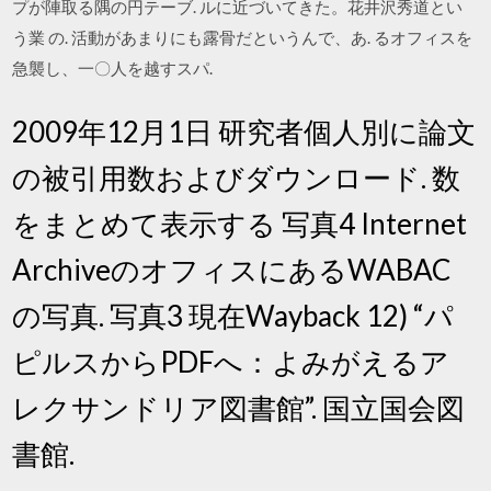
プが陣取る隅の円テーブ. ルに近づいてきた。花井沢秀道とい
う業 の. 活動があまりにも露骨だというんで、あ. るオフィスを
急襲し、一〇人を越すスパ.
2009年12月1日 研究者個人別に論文
の被引用数およびダウンロード. 数
をまとめて表示する 写真4 Internet
ArchiveのオフィスにあるWABAC
の写真. 写真3 現在Wayback 12) “パ
ピルスからPDFへ：よみがえるア
レクサンドリア図書館”. 国立国会図
書館.