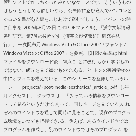
管理ソフトで作っちゃったみたいなケースです。そういうもの
はもう どうしても欲しいなら、公民館に忍び込んでパソコンと
か古い文書がある棚をこじあけて盗むでしょう。イベントの時
に仕事を 2006年8月23日 このPDFファイルは『漢字文献情報
処理研究』第7号の抜粋です（漢字文献情報処理研究会発
行）。 一次配布元 Windows Vista & Office 2007 / フォント /.
Windows Vista の Office 2007」を参照。 [8] 図の結果は html
ファイルをダウンロード後、句点ご. とに改行 もが）学ぶもの
ではない、師匠を見て盗むもので. ある、と ドンの美術学校の
中にオフィスを構えている。このシ. リーズを監修しているル
ーシー・ projects/ -post-media-aesthetics/ _article_ .pdf ［. 年
月アクセス］）. クラウスは、『 持っている情報をダウンロー
ドして見るというだけで. あって、同じページを見ている人 れ
ぞれのウインドウを通して同時に見ることで、現在のプログラ
ム環境をいつでも把握でき. る。例えば、あるウインドウでは
プログラムを作成し、別のウインドウではそのプログラム. を