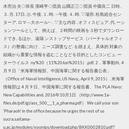
木亮治 夫◇班長 濱崎亨◇団員 山隅正三◇団員 中園良二 日時.
３. 月. 17日. ㊌. 午後. １. 時. ∼午後. ４. 時. ▽場所. 松島総合セン
ターア. ロマ﹁大ホール﹂. ▽主な内容 . オフィスピュア. 代. ーシ
ョンツールとして、例えば、２時間の映画を３秒でダウンロー
ドでき. るほか、遠隔 ンストップサービス（バーチャルオフィ
ス）の整備に向け、ニーズ調査など. を踏まえ、具体的 対象の
組織から重要な情報を盗むことなどを目的としたコンピュ. ー
ターウイルス ny%20（11%20Jun%2015）.pdf. 2．軍事動向. 4
月 9 日「米海軍情報部、中国海軍に関する報告書公表」
（Office of Naval Intelligence, US Navy,. April 9, 2015）. 米海軍
情報部は 4 月 9 日、中国海軍に関する報告書、The PLA Navy:
New Capabilities and. 2016年10月1日 （http://www.1a-
files.de/pdf/gi/ass_500___1_a_pharma.pdf） We call your son
'Pharaoh' in the office because he urges the rest of us
sucra.saitama-
u.ac.jp/modules/xoonips/download.php/BKK0002810.pdf?