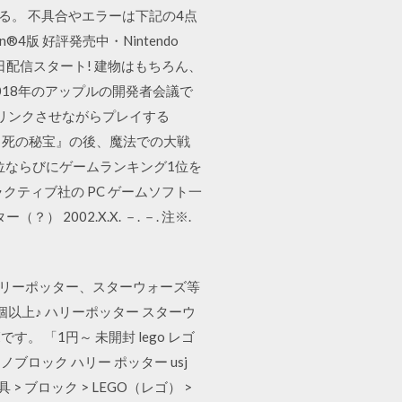
る。 不具合やエラーは下記の4点
4版 好評発売中・Nintendo
』本日配信スタート! 建物はもちろん、
018年のアップルの開発者会議で
リンクさせながらプレイする
ーと死の秘宝』の後、魔法での大戦
１位ならびにゲームランキング1位を
ラクティブ社の PC ゲームソフト一
2002.X.X. －. －. 注※.
 ハリーポッター、スターウォーズ等
20個以上♪ ハリーポッター スターウ
。 「1円～ 未開封 lego レゴ
ノブロック ハリー ポッター usj
> ブロック > LEGO（レゴ） >