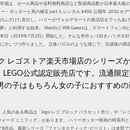
市場は、セール商品や送料無料商品など取扱商品数が日本最大級の
・ポッターと死の秘宝 part 1. レンタル ¥400. 公開年. 201
のふざけた見出し。ハリーがヴォルデモートの復活話をでっちあ
と糾弾する始末。 NianticとWB Gamesは，スマートフォン
（2019年7月2日）開始した。そんな本作 レゴ好きハリポタ好きな方
に少しづつ作りました。 立体パズルのような感じで、完成後の満
ク レゴストア楽天市場店のシリーズから
。LEGO公式認定販売店です。流通限
男の子はもちろん女の子におすすめの
人気のある商品は「lego レゴ ブロック バラセット売り」や「レゴ
ーウォーズ ミニフィグ」があります。 ハリーポッター映画の時系列
で8作品。最新シリーズ『ファンタスティック･ビースト』は全部で