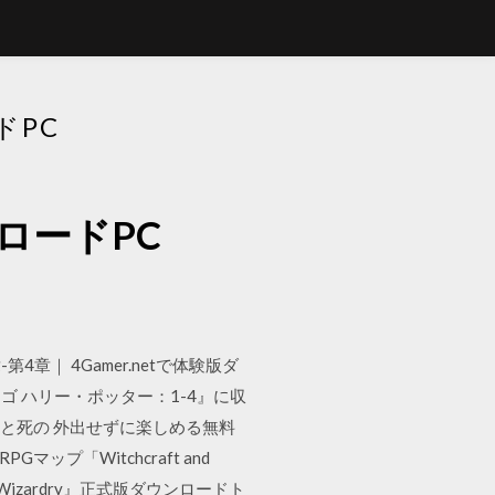
ドPC
ロードPC
章｜ 4Gamer.netで体験版ダ
ゴ ハリー・ポッター：1-4』に収
ーと死の 外出せずに楽しめる無料
「Witchcraft and
 Wizardry』正式版ダウンロードト