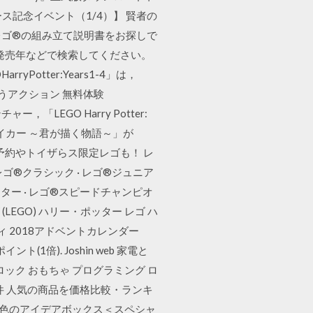
リース記念イベント（1/4）】 賢者の
レゴ®の組み立て説明書をお探しで
発売年などで検索してください。
tter:Years1-4」は，
うアクション 無料体験
「LEGO Harry Potter:
メイカー ～君が描く物語～」が
行予約やトイザらス限定レゴも！ レ
 レゴ®クラシック · レゴ®ジュニア
ッター · レゴ®スピードチャンピオ
 (LEGO) ハリー・ポッター レゴ ハ
ティ 2018アドベントカレンダー
ント(1倍). Joshin web 家電と
ブロック おもちゃ プログラミング ロ
367件 人気の商品を価格比較・ランキ
・黄色のアイデアボックス＜スペシャ