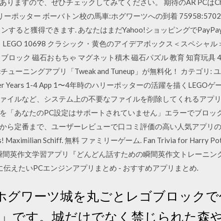
りますので、ぜひチェックしてみてください。 期待のAR PCはChr
ッター ボーバトン校の馬車:ホグワーツへの到着 75958:57020166
インすると獲得できます. あなたはまだYahoo!ショッピングでPayPay
LEGO 10698 クラシック・黄色のアイデアボックス＜スペシャル＞
ブロック 磁石おもちゃ マグネット積木 磁石パズル 教育 知育玩具 47ピ
cチューニングアプリ「Tweak and Tuneup」が無料化！ カテゴリ: ユ
 Potter Years 1-4 App 1〜4年時のハリーポッターの活躍を描くL
ルなど、システム上の不要なファイルを削除してくれるアプリです。 Mic
ードを「あなたのPC設定はサポートされていません」エラーでブロック · S 
番まで、ユーザーレビューで口コミ評価の高い人気アプリのまとめです。 Th
us! Maximilian Schiff. 無料 ファミリーゲーム. Fan Trivia for Harry Pott
い、瞬間英作文学習アプリ『どんどん話すための瞬間英作文トレーニング』
に伝えたいPCエンジンアプリまとめ - おすすめアプリまとめ.
ホグワーツ城を丸ごとレゴブロックで
warts」です。城だけでなく禁じられた