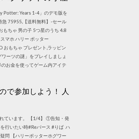
er: Years 1-4」のデモ版を
急 75955,【送料無料】-セール
 おもちゃ 男の子 5つ星のうち 4.8
紙 スマホ ハリー ポッター
GO おもちゃ プレゼント,ラッピン
ー：ホグワーツの謎」をプレイしましょ
界のお金を使ってゲーム内アイテ
ので参加しよう！ 人
ています。 【1/4】 ①告知・発
いたい時#Reバース #りば ハ
疑問 【ハリーポッターホグワー