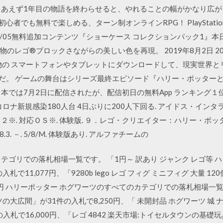
りあえず1年目の物語を終わらせると、やれることの幅がかなり広が
者でも無料で楽しめる、ターン制オンラインRPG！ PlayStation®
18/04/05無料追加コンテンツ『ショーケース コレクションパック1
のレゴ®ブロックさながらの美しい色を再現。 2019年8月2日 2
物の スマートフォンやタブレットにダウンロードして、現実世界と
タイルだ。 ゲームの舞台はシリーズ最終エピソード『ハリー・ポッタ
本では7月2日に配信されたが、配信初日の無料App ランキング
ロナ新規感染180人台 4日ぶりに200人下回る. アイドス・インタ
２※. 対応ＯＳ※. 体験版. ９．レゴ・クリエイター：ハリー・ポッター（？） 
3. －. 5/8/M. 体験版あり. アルファチームの
テゴリでの落札相場一覧です。 「1円～ 訳あり ジャンク レゴ等
で11,077円、「9280b lego レゴ フィグ ミニフィグ 大量 1
1円 ハリーポッター ホグワーツのすべてのカテゴリでの落札相場一覧です
ツの大広間」が31件の入札で8,250円、「 未開封品 ホグワーツ 城 ナ
件の入札で16,000円、「レゴ 4842 楽天市場:トイセルタウンの基礎玩具 