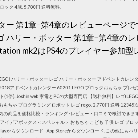
ック 4歳. 5,780円 送料無料.
ター 第1章−第4章のレビューページ
 ハリー・ポッター 第1章−第4章のレ
Station mk2はPS4のプレイヤー参
(LEGO) ハリー・ポッター レゴ ハリー・ポッター アドベントカレンダー
 2018アドベントカレンダー 60201 LEGO ブロックおもちゃ プレゼント.
ト(1倍). Joshin web 家電とPCの大型専門店 【送料無料】レゴ(LEG
おもちゃ プログラミング ロボット レゴ rego. 2,770円 送料 123
件 人気の商品を価格比較・ランキング･レビュー・口コミで検討でき
のアイデアボックス＜スペシャル＞ おもちゃ こども 子供 レゴ ブロック 4歳
4. Google Playからダウンロード · App Storeからダウンロード.