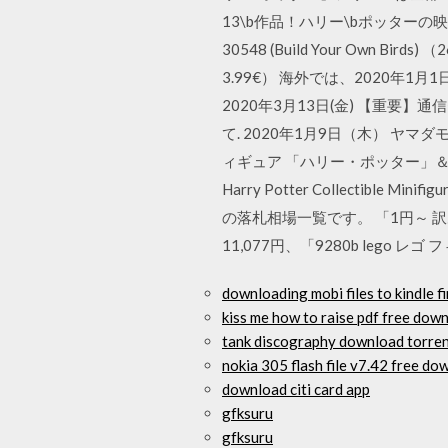
13\b作品！ハリー\bポッターの
30548 (Build Your Own Bir
3.99€） 海外では、2020年1月1日発売 
2020年3月13日(金) 【重要】通
て. 2020年1月9日（木） ヤマダ
ィギュア 「ハリー・ポッター」＆
Harry Potter Collectible 
の落札相場一覧です。 「1円～ 
11,077円、「9280b lego 
downloading mobi files to kindle fi
kiss me how to raise pdf free dow
tank discography download torre
nokia 305 flash file v7.42 free do
download citi card app
gfksuru
gfksuru