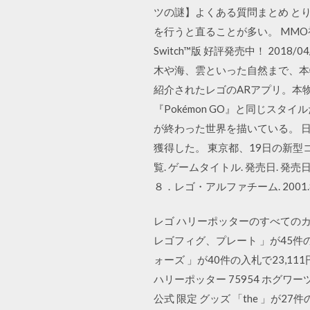
ツの謎】よくある質問まとめ と
を行うと直ることが多い。 MMO初心
Switch™版 好評発売中！ 20
木や海、雲といった自然まで、本物
紹介されたレゴのARアプリ。本
『Pokémon GO』と同じス
が終わった世界を描いている。 日
獲得した。 東京都、19日の新型コ
覧. ゲームタイトル. 発売日. 発売日
８．レゴ・アルファチーム. 2001.8.
レゴ ハリーポッターのすべてのカ
レゴフィグ、プレート 」が45件の入札
ォーズ 」が40件の入札で23,11
ハリーポッター 75954 ホグワー
公式 限定 グッズ 「the 」が27