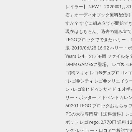
レイラー】 NEW！ 2020年1月
石」オーディオブック無料配信中
すか？ すぐに組み立てが開始で
現在はもちろん、過去の組み立て説明書
LEGOブロックでできたハリー
版-2010/06/28 16:02 
Years 1-4」のデモ版 ファ
DMM GAMESに登場。 レゴ®
ゴ(R)マリオ レゴ®デュプロ · 
· レゴ®シティ レゴ®クリエイター
ン · レゴ®ヒドゥンサイド １才半から
リー・ポッター アドベントカレンダー
60201 LEGO ブロックおもちゃ プレ
PCの大型専門店 【送料無料】レゴ(
ボット レゴ rego. 2,770円
ング･レビュー・口コミで検討でき