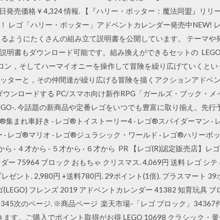
31日発売価格￥4,324 情報. 【『ハリー・ポッター：魔法同盟』リ
！ レゴ「ハリー・ポッター」アドベントカレンダー発売中NEW! 
きるようにたくさんの組み立て説明書を公開しています。 テーマや
もダウンロード可能です。組み換えができるセットの LEGOHarryPo
，ロン，そしてハーマイオニーを操作して冒険を繰り広げていくとい
ハリー・ポッターと，その仲間達が繰り広げる冒険を描くアクションアドベンチャー，
イルをダウンロードする PC/スマホ向け新作RPG「ガールズ・ブック・
 -LEGO-. 今話題の新商品や定番レゴをいつでも豊富に取り揃え。先
レゴ®集まれ車好き · レゴ®トイストーリー4 · レゴ®スパイダーマン ·
 · レゴ®マリオ · レゴ®ジュラシック・ワールド · レゴ®ハリーポ
 · ４才から · ５才から · ６才から PR 【レゴ(R)認定販売店】レゴ
 75964 ブロック おもちゃ クリスマス. 4,069円 送料 レゴ シ
ゼント. 2,980円 +送料780円. 29ポイント(1倍). プラスマート 39ポイ
LEGO) フレンズ 2019 アドベントカレンダー 41382 知育玩具 
 送料 12345次のページ. ※商品ページ 楽天市場-「レゴ ブロック」34
ます。ご購入でポイント取得がお得 LEGO 10698 クラシック