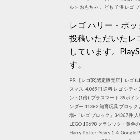
ル＞ おもちゃ こども 子供 レゴ ブロ
レゴ ハリー・ポッ
投稿いただいたレゴ
しています。Play
す。
PR 【レゴ(R)認定販売店】レゴ 
スマス. 4,069円 送料 レゴ シティ
ント(1倍). プラスマート 39ポイン
ンダー 41382 知育玩具 ブロック 
場-「レゴ ブロック」34367
LEGO 10698 クラシック・黄色
Harry Potter: Years 1-