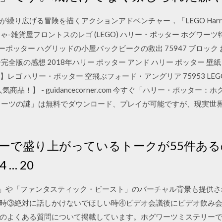
広げる冒険を描くアクションアドベンチャー，「LEGO Harry Pott
もちゃ-雑貨屋フロントスのレゴ (LEGO) ハリー・ポッター ホグワーツ特
lego) ハリーポッター ハグリッドの小屋バックビークの救出 75947 ブロック
ーポッター完全版の感想 2018年ハリー ポッター アンド ハリー ポッター 壁
無料】レゴ ハリー・ポッター 空飛ぶフォード・アングリア 75953 LE
品！】 - guidancecorner.com 今すぐ「ハリー・ポッタ
ワーツの謎」は無料でダウンロード、プレイが可能ですが、現実世
ーで盛り上がっているトークが55件ある
 4 … 20
ター」や「ファンタスティック・ビースト」のバーチャル背景も提供され
時③絶対に話しかけないでほしい時④ビデオ会議後にビデオ飲み会を行
のよくある質問について掲載しています。ホグワーツミステリーで