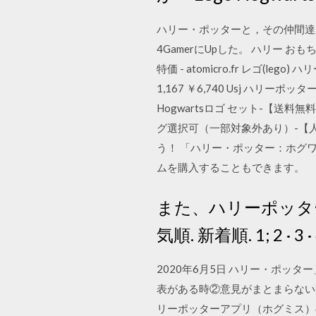
ハリー・ポッターと，その仲間達が繰り
4GamerにUpした。 ハリー お
特価 - atomicro.fr レゴ(
1,167 ￥6,740 Usj ハリ
Hogwartsロゴ セット-【送料
グ選択可（一部対象外あり）-【人気商
う！ 「ハリー・ポッター：ホグ
ムを購入することもできます。
また、ハリーポッタ
気順. 新着順. 1; 2 · 3 ·
2020年6月5日 ハリー・ポッ
表がある時②意見がまとまらない
リーポッターアプリ（ホグミス）