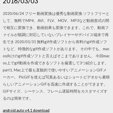
2016/03/03
2020/06/24 フリー 動画変換は優秀な動画変換 ソフトフリーと
して、無料でMP4、AVI、FLV、MOV、MP3など動画形式の間
で相互に変換でき、動画効果も変換できます。これで、動画フ
ァイルが順調に対応していないプレイヤーやデバイス端末で再
生でき 2020/01/31 無料gif作成ソフトから有料のgif作成ソフ
トなど、特徴的なgif作成ソフトがあります。 その中でも、mac
os向けのgif作成ソフトと言えばそこまでありません。 今回mac
os上でgif動画を作成できるソフトを厳選して3つ紹介します。
part1. ‎Mac上で最も直観的で使いやすいアニメーションGIFメ
ーカー。 PicGIFを使えば写真あるいはショートビデオから素晴
らしいアニメーションGIFを迅速に作成することができます。
GIFサイズ、シーケンス、フレーム遅延時間をカスタマイズす
るのは簡単です。
android auto v4.1 download