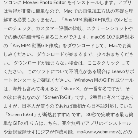
ソコンに Movavi Photo Editor をインストールします。アプリ
は習得が非常に簡単なので、Mac での画像加工方法の基礎を理
解する必要もありません。 ‎「AnyMP4 動画GIF作成」のレビュ
ーのチェック、カスタマー評価の比較、スクリーンショットや
その他の詳細情報を見ることができます。macOS 10.7以降対応
の「AnyMP4 動画GIF作成」をダウンロードして、Macでお楽
しみください。 ダウンロードが始まるまで、少々おまちくださ
い。 ダウンロードが始まらない場合は、ここをクリック して
ください。 このソフトについて不明点がある場合は Leawoサポ
ートセンター をご確認ください。 Windows用のGIF作成ツール
は、海外も含めて考えると「Share X」が一番有名ですが、そ
の次に有名なのが「ScreenToGif」です。 2番目に有名ではあり
ますが、日本人が使うのであれば最初から日本語対応している
「ScreenToGif」が断然おすすめ です。 30秒で完成する最も簡
単なGIFの作り方はこちら。完全無料でアプリのインストール
や新規登録せずにジフが作成可能。mp4,wmv,webm,movなどの