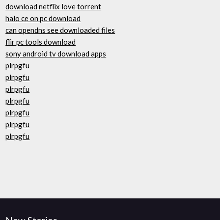
download netflix love torrent
halo ce on pc download
can opendns see downloaded files
flir pc tools download
sony android tv download apps
plrpgfu
plrpgfu
plrpgfu
plrpgfu
plrpgfu
plrpgfu
plrpgfu