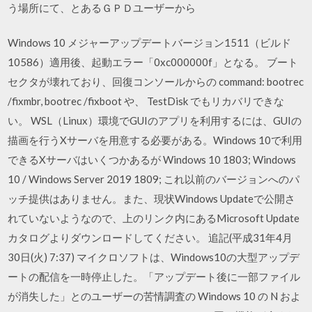
う場所にて、とあるＧＰＤユーザーから
Windows 10 メジャーアップデートバージョン1511（ビルド
10586）適用後、起動エラー「0xc000000f」となる。 ブート
セクタが壊れており、回復コンソールからの command: bootrec
/fixmbr, bootrec /fixboot や、 TestDisk でもリカバリできな
い。 WSL（Linux）環境でGUIのアプリを利用するには、GUIの
描画を行うXサーバを用意する必要がある。Windows 10で利用
できるXサーバはいくつかあるが Windows 10 1803; Windows
10 / Windows Server 2019 1809; これ以前のバージョンへのパ
ッチ提供はありません。また、現状Windows Updateで公開さ
れていないようなので、上のリンク内にあるMicrosoft Update
カタログよりダウンロードしてください。 追記(平成31年4月
30日(火) 7:37) マイクロソフトは、Windows10の大型アップデ
ートの配信を一時停止した。「アップデート後に一部ファイル
が消失した」とのユーザーの苦情調査の Windows 10 の N およ