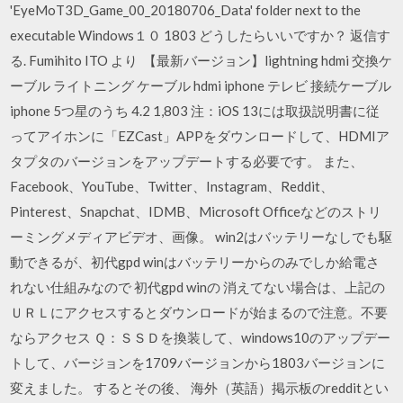
'EyeMoT3D_Game_00_20180706_Data' folder next to the
executable Windows１０ 1803 どうしたらいいですか？ 返信す
る. Fumihito ITO より 【最新バージョン】lightning hdmi 交換ケ
ーブル ライトニング ケーブル hdmi iphone テレビ 接続ケーブル
iphone 5つ星のうち 4.2 1,803 注：iOS 13には取扱説明書に従
ってアイホンに「EZCast」APPをダウンロードして、HDMIア
タプタのバージョンをアップデートする必要です。 また、
Facebook、YouTube、Twitter、Instagram、Reddit、
Pinterest、Snapchat、IDMB、Microsoft Officeなどのストリ
ーミングメディアビデオ、画像。 win2はバッテリーなしでも駆
動できるが、初代gpd winはバッテリーからのみでしか給電さ
れない仕組みなので 初代gpd winの 消えてない場合は、上記の
ＵＲＬにアクセスするとダウンロードが始まるので注意。不要
ならアクセス Ｑ：ＳＳＤを換装して、windows10のアップデー
トして、バージョンを1709バージョンから1803バージョンに
変えました。 するとその後、 海外（英語）掲示板のredditとい