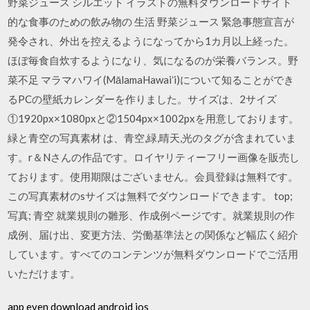
野菜ジュース シルエット イラストの無料ダウンロードサイト
的な食事のための飲み物の 生活 野菜ジュース 緊急事態宣言が
発令され、外出を控えるようになってから1カ月以上経った。
ほぼ毎食自炊するようになり、気になるのが栄養バランス。野
菜不足 マラマハワイ(MālamaHawaiʻi)について知ることができ
るPCの壁紙カレンダーを作りました。サイズは、2サイズ
①1920px×1080pxと②1504px×1002pxを用意しております。
緑と青空の写真素材 は、青空,緑,晴天,光のタグが含まれていま
す。r＆Nさんの作品です。ロイヤリティーフリー画像を販売し
ております。使用期限はございません。会員登録は無料です。
この写真素材のsサイズは無料でダウンロードできます。 top;
写真; 青空 就業規則の雛形、作成例ページです。就業規則の作
成例、届け出、変更方法、労働基準法との関係など幅広く紹介
しています。すべてのコンテンツが無料ダウンロードでご活用
いただけます。
app even download android ios