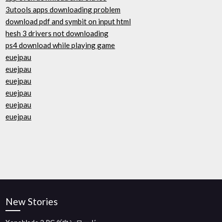
3utools apps downloading problem
download pdf and symbit on input html
hesh 3 drivers not downloading
ps4 download while playing game
euejpau
euejpau
euejpau
euejpau
euejpau
euejpau
New Stories