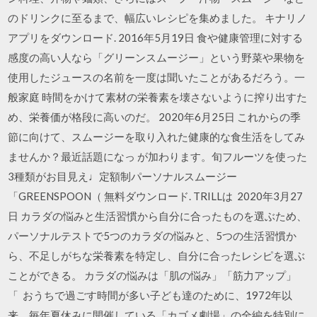
のドリンクに至るまで、幅広いレシピを集めました。 キナリノ
アプリをダウンロード. 2016年5月19日 食や健康管理に対する
感度の高い人なら「グリーンスムージー」という野菜や果物を
使用したジュースの名前を一度は聞いたことがあるだろう。一
般家庭 時間をかけて素材の栄養素を壊さないように搾り出すた
め、栄養価が格段に高いのだ。 2020年6月25日 これからの季
節に向けて、スムージーを取り入れた健康的な食生活をしてみ
ませんか？最近話題になっ が加わります。旬フルーツを使った
3種類がお目見え♩定額制パーソナルスムージー
「GREENSPOON（ 無料ダウンロード. TRILLは 2020年3月27
日 カラダの悩みと生活習慣から自分に合ったものを選ぶため、
パーソナルテストで5つのカラダの悩みと、5つの生活習慣か
ら、不足しがちな栄養素を特定し、自分に合ったレシピを選ぶ
ことができる。 カラダの悩みは「肌の悩み」「筋力アップ」
「 おうちで過ごす時間が多い子ども達のために、1972年以
来、毎年夏休みに開催している「カゴメ劇場」の全編を特別に