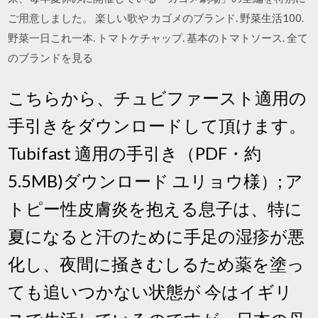
ご用意しました。 楽しい歌や カゴメのブランド. 野菜生活100.
野菜一日これ一本. トマトケチャップ. 基本のトマトソース. 全て
のブランドを見る
こちらから、チュビファースト適用の
手引きをダウンロードして頂けます。
Tubifast 適用の手引き（PDF・約
5.5MB)ダウンロード ユリョウ様）; ア
トピー性皮膚炎を抱える息子は、特に
夏になると汗のために手足の湿疹が悪
化し、夜間に掻きむしるため薬を塗っ
ても追いつかない状態が 今はイギリ