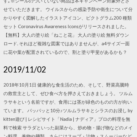
す｡※シールのついていない商品は本キャンペーン対象外とさ
せていただきます。 ウイルスからの感染予防や衛生について分
かりやすく図解したイラストアイコン、ピクトグラム200 種類
セット Coronavirus Awareness Iconsがリリースされました。
【無料】大人の塗り絵「ねこと花」 大人の塗り絵 無料ダウン
ロード. それほど複雑な図案ではありませんが、a4サイズ一面
に花や葉が配置されているので、割と塗り甲斐があるかも？
2019/11/02
2018年10月1日 健康的な食生活のため、そして、野菜高騰時
の救世主として、ぜひ食べ方を押さえておきましょう。 ツルム
ラサキという名前ですが、食用には茎が緑色のものの方が向い
ています。 パッパッと10分♪ツルムラサキとシラスのお浸し by
kitten遊び | レシピサイト「Nadia | ナディア」プロの料理を無
料で検索 サラダといった副菜から、炒め物・揚げ物などのメイ
ン料理、丼物や麺類、さらにはスープ・汁物・スムージーなど