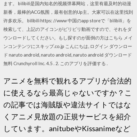
ます。 bilibili是国内知名的视频弹幕网站，这里有最及时的动漫
新番，最棒的ACG氛围，最有创意的Up主。大家可以在这里找到
许多欢乐。 bilibili https: //www 中国のapp storeで「bilibili」を
検索して、上記のアイコンがビリビリ動画ですので、それをダ
ウンロードしてください。もし探すのが面倒の方はこちら メイ
ンコンテンツにスキップ.co.jp こんにちは, ログイン ダウンロー
ド naruto android, naruto android, naruto android ダウンロード
無料 Crunchyroll Inc. 4.5 . 2. このアプリを評価する .
アニメを無料で観れるアプリが合法的
に使えるなら最高じゃないですか？こ
の記事では海賊版や違法サイトではな
くアニメ見放題の正規サービスを紹介
しています。anitubeやKissanimeなど