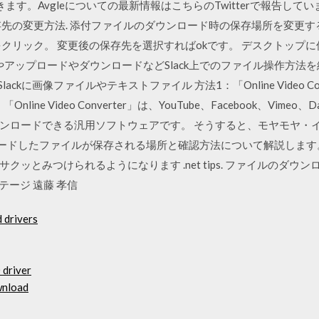
す。Avgleについての最新情報はこちらのTwitterで報告していま
存先の変更方法. 添付ファイルのダウンロード時の保存場所を変更す
をクリック。 変更後の保存先を選択すればokです。 デスクトップ
イルやアップロードやダウンロードなどSlack上でのファイル操作方法
ckに画像ファイルやテキストファイル 方法1：「Online Video C
e Video Converter」は、YouTube、Facebook、Vimeo、Da
ンロードできる汎用ソフトウェアです。 そうすると、モヤモヤ・
ウンロードしたファイルが保存される場所と確認方法について解説しま
ッとみつけられるようになります .net tips. ファイルのダ
ンテージ 遠藤 孝信
 drivers
 driver
ownload