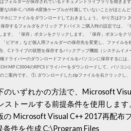
フォルダーが保存されているドキュメントライブラリを開きます。 2
なUSB-C／USB-A変換ケーブルが付属していないことがほとんど
ホにファイルをダウンロードしておきましょう。 やり方は2つ 200
存するフォルダをクリック アドバイス ご購入時の設定では、「C:¥U
保存します。 「保存」ボタンをクリックします。 「保存」ボタンをクリッ
ャ」「ビデオ」など個人用フォルダーの保存先を変更し、ファイルを
合、Cドライブの状態を保存するバックアップ機能（システムイメージ
ら各種ドライバーのダウンロードファイルをパソコンに保存するには
RICOH MP C3004のRPCSドライバーをダウンロードして、パソ
ご案内です。 ①. ダウンロードしたzipファイルを右クリック
のいずれかの方法で、Microsoft Visual
トールする前提条件を使用します。 ①Mi
icrosoft Visual C++ 2017
作成 C:\Program Files