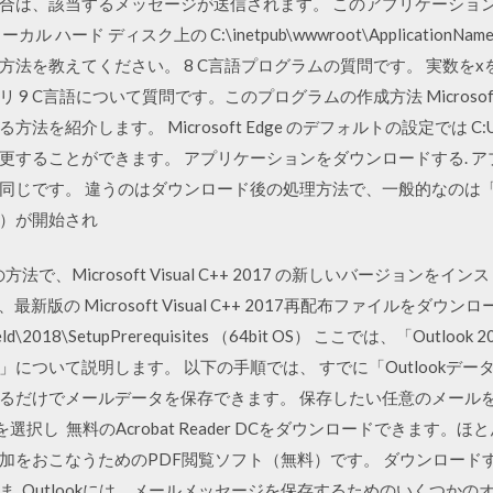
合は、該当するメッセージが送信されます。 このアプリケーショ
ード ディスク上の C:\inetpub\wwwroot\ApplicationNam
法を教えてください。 8 C言語プログラムの質問です。 実数を
9 C言語について質問です。このプログラムの作成方法 Microsoft
紹介します。 Microsoft Edge のデフォルトの設定では C:Use
更することができます。 アプリケーションをダウンロードする. 
同じです。 違うのはダウンロード後の処理方法で、一般的なのは「.
）が開始され
方法で、Microsoft Visual C++ 2017 の新しいバージョン
り、最新版の Microsoft Visual C++ 2017再配布ファイルを
tallShield\2018\SetupPrerequisites （64bit OS） ここでは、「
について説明します。 以下の手順では、 すでに「Outlookデ
るだけでメールデータを保存できます。 保存したい任意のメール
無料のAcrobat Reader DCをダウンロードできます。ほとんどの A
加をおこなうためのPDF閲覧ソフト（無料）です。 ダウンロード
. Outlookには、メールメッセージを保存するためのいくつか