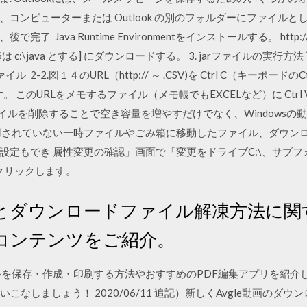
コンピューターまたは Outlook の別のフォルダーにファイル
va Runtime Environmentをインストールする。 http://java.c
:\java とする] にダウンロードする。 3. jarファイルの実行方法
 2-2.図１４のURL（http:// ～ .CSV)を Ctrl C（キーボー
。 このURLをメモするファイル（メモ帳でもEXCELなど）に Ctr
なファイルを削除することで空き容量を増やすだけでなく、Windows
用されていない一時ファイルやごみ箱に移動したファイル、ダウン
設定もでき 属性変更の確認」画面で「変更をドライブC:\、サブ
をクリックします。
とダウンロードファイル解凍方法に関す
コンテンツをご紹介。
ァイルを保存・作成・印刷する方法やおすすめのPDF編集アプリを紹介し
こなしましょう！ 2020/06/11 追記）新しくAvgle動画のダウ