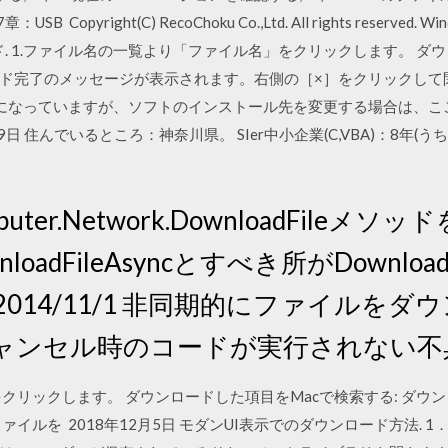
B Copyright(C) RecoChoku Co.,Ltd. All rights reserved
ダウンロード. 1.ファイル名の一覧より「ファイル名」をクリックします。 ダ
ロード完了のメッセージが表示されます。右側の［×］をクリックして
」フォルダーになっていますが、ソフトのインストール先を変更する場合は
6月9日 住んでいるところ：神奈川県。 SIer中小企業(C,VBA)：8年(
Computer.Network.DownloadFil
wnloadFileAsyncとすべき所がDownloa
014/11/1 非同期的にファイルを
ャンセル時のコードが実行されない不
クリックします。 ダウンロードした項目をMacで検索する: ダウ
を 2018年12月5日 モダンUI表示でのダウンロード方法. 1．Share