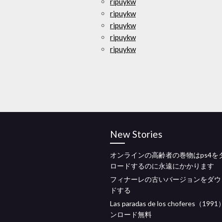
ripuykw
ripuykw
ripuykw
ripuykw
ripuykw
New Stories
オンラインの高齢者の巻物はps4を
ロードするのに永遠にかかります
フィナーレの古いバージョンをダウ
ドする
Las paradas de los choferes（19
ンロード無料