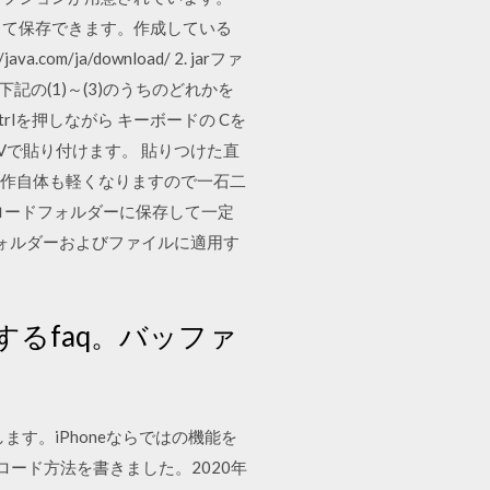
として保存できます。作成している
om/ja/download/ 2. jarファ
 下記の(1)～(3)のうちのどれかを
ドのCtrlを押しながら キーボードの Cを
l Vで貼り付けます。 貼りつけた直
の動作自体も軽くなりますので一石二
ロードフォルダーに保存して一定
フォルダーおよびファイルに適用す
るfaq。バッファ
ます。iPhoneならではの機能を
ンロード方法を書きました。2020年