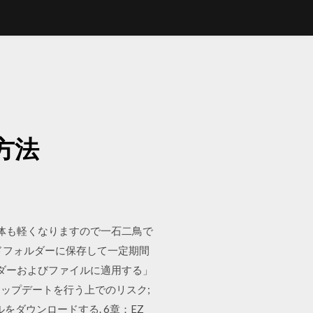
方法
作自体も軽くなりますので一石二鳥で
ドフォルダーに保存して一定期間
ルダーおよびファイルに適用する」
のアップデートを行う上でのリスク;
ルをダウンロードする. 6章：EZ