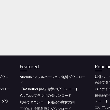
Featured
Popula
ダウン
Nuendo 4.3フルバージョン無料ダウンロー
妖怪ハニ
ド
英語でダ
ンロー
「mailbutler pro」急流のダウンロード
Jsファ
YouTubeブラウザのダウンロード
最先端の
91）ダウ
ンロード
無料でダウンロード運命の魔女の剣
悪いアル
アダルト漫画急流をダウンロード