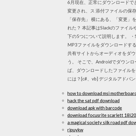
6月現在、正常にダウンロードできま
変更され、ス 添付ファイルの保
「保存先」 横にある、「変更」
れた？ 本記事はSlackのファ
下の5つについて説明します。 ・Sla
MP3ファイルをダウンロードする 「Onlin
共有サイトからオーディオをダウ
う。 そこで、Androidでダ
ば、ダウンロードしたファイルをサク
には？[c#、vb] デジタルアドバ
how to download msi motherboard
hack the sat pdf download
download apk with barcode
download focusrite scarlett 18i20
a magical society silk road pdf d
ripuykw