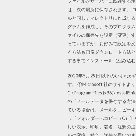
ファイルがサーバーに既存する場
は、次の場所に保存されます。 ローカル ハ
ルと同じディレクトリに作成する方
グラムを作成し、そのプログラムリ 
ァイルの保存先を設定（変更）する方法を
っていますが、お好みで設定を変
る方法も画像ダウンロード方法と
する事でインストール（組み込む
2020年5月29日 以下のいずれかの
す。 ①Microsoft 社のサイトよ
C:\Program Files (x86)\Ins
の「メールデータを保存する方法」
ている場合は、メールをコピーす
→〔フォルダーへコピー（C）〕を選択し 
しい表示、印刷、署名、注釈の追
ルの変換、結合、送信が思いのまま