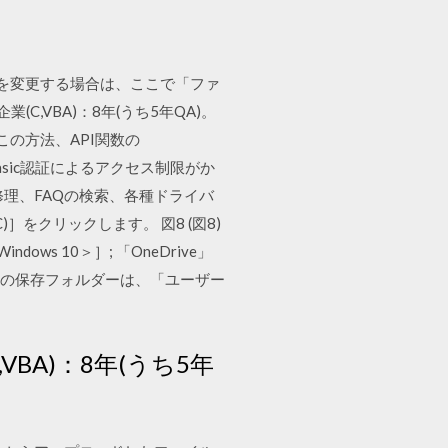
ル先を変更する場合は、ここで「ファ
(C,VBA)：8年(うち5年QA)。
のがこの方法、API関数の
g" Basic認証によるアクセス制限がか
修理、FAQの検索、各種ドライバ
をクリックします。 図8 (図8)
ws 10＞］; 「OneDrive」
ルトの保存フォルダーは、「ユーザー
VBA)：8年(うち5年