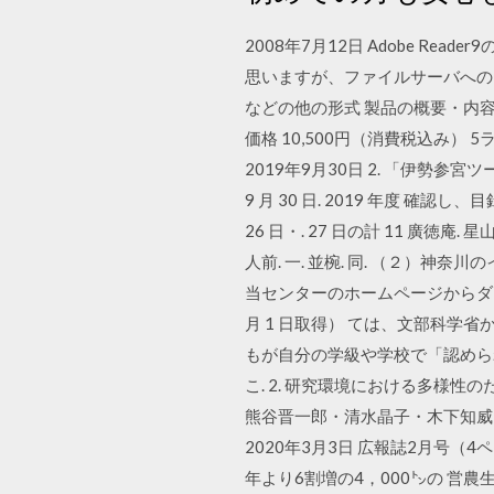
2008年7月12日 Adobe 
思いますが、ファイルサーバへのイン
などの他の形式 製品の概要・内容
価格 10,500円（消費税込み
2019年9月30日 2. 「伊勢参宮ツ
9 月 30 日. 2019 年度 確認し、
26 日・. 27 日の計 11 廣徳庵. 
人前. 一. 並椀. 同. （２）
当センターのホームページからダウンロードできま
月 1 日取得） ては、文部科
もが自分の学級や学校で「認めら
こ. 2. 研究環境における多様
熊谷晋一郎・清水晶子・木下知威・ http://w
2020年3月3日 広報誌2月号
年より6割増の4，000㌧の 営