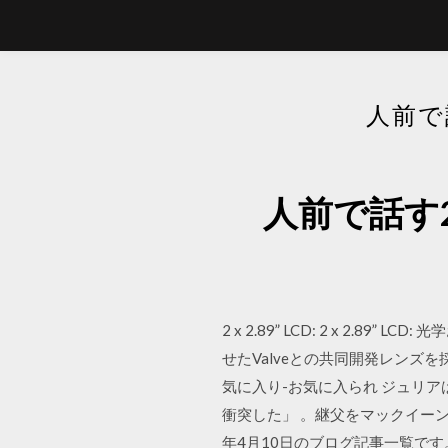
人前で
人前で話す
2 x 2.89” LCD: 2 x 2.
せたValveとの共同開発レンズを採
気に入り-お気に入られ ジュリ
衝突した」 。継父をマックイーン
年4月10日のブログ記事一覧で