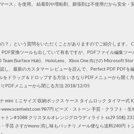
マース」を使用。 結着剤や増粘剤、膨張剤は不使用だから安全・安心
」という質問をいただくことがありますのでご紹介します。 CUBE SOFT
は、PDF変換ツールも出していて有名ですが、PDFファイル編集ツールも無
 10 Team (Surface Hub)、HoloLens、Xbox One 向けの Micro
、最新のカスタマー レビューを読んで、Perfect PDF PDFを
ァイルをドラッグ＆ドロップする方法 いきなりPDFメニューから開く方
DFメニューから閉じる方法 2018/12/05
mini ミニサイズ 収納ボックス ケース タイムロック タイマー式 Kitch
I-www.scentwist.com 987円 ビーズ・ストーン 手芸・クラフ
ン#1088 クリスタルオレンジグロウディライト ss29 50粒 23
・手芸 さすがmono 消し味もバッチリ メール便なら送料240円 