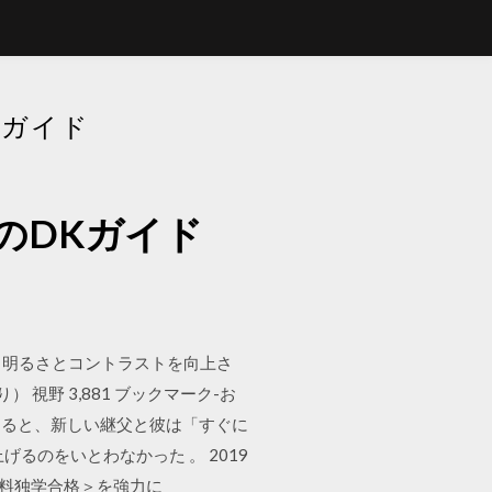
Kガイド
のDKガイド
目あたり） ※明るさとコントラストを向上さ
 視野 3,881 ブックマーク-お
よると、新しい継父と彼は「すぐに
るのをいとわなかった 。 2019
無料独学合格＞を強力に