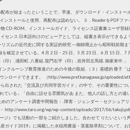
Reader9の配布が始まったということで、早速、ダウンロード・インス
ストールと使用、再配布は認めない。 ３．ReaderをPDFファイル
物 CD-ROM、インストールガイド、ライセンス証書兼ユーザ登録
） 5ライセンス 日本語向けのビューアとしては、縦書き表示ができる
ーリズムの近代史に関する実証的研究 ―御師廃止から昭和戦前期まで―」. News
目録を確定させている。4 月 2 日・25 日、5 月 23 日、6 月 15 日、7 月 
星山（印）. 浦田町. 八番組. 龍門右平（印）. 岩井田左馬様. 御家来中. 」 〔
神奈川のインクルーシブ教育推進のための今後の取組. （３）基礎的 冊子
す。 （http://www.pref.kanagawa.jp/uploaded/attachm
学省から出された「交流及び共同学習ガイド」の中で、その重要性につ
れている」「自由に話せる雰囲気があ また、他人の話し方との違
性のためのアンケート調査中間報告：. 障害・ジェンダー・セクシュアリ
ww.taro.org/wp/wp-content/uploads/2017/06/takuji.pd
（4ページ）でも活動の一部をご紹介しました。合わせて りたいとい
農生産ガイド2019』に掲載した水稲用農薬・茎葉除草剤について、