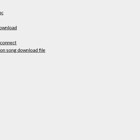
pc
download
 connect
ion song download file