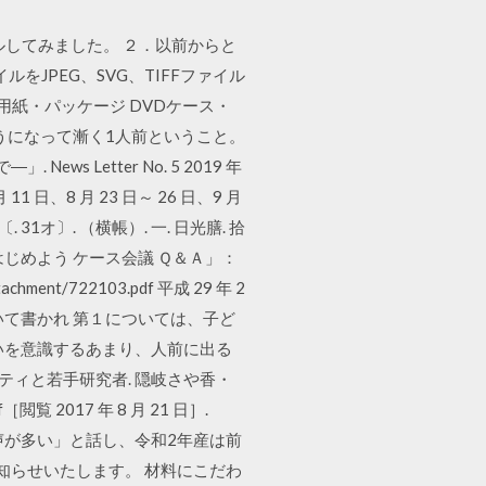
トールしてみました。 ２．以前からと
をJPEG、SVG、TIFFファイル
用紙・パッケージ DVDケース・
ようになって漸く1人前ということ。
 Letter No. 5 2019 年
11 日、8 月 23 日～ 26 日、9 月
. 31オ〕. （横帳）. 一. 日光膳. 拾
「はじめよう ケース会議 Ｑ＆Ａ」：
ent/722103.pdf 平成 29 年 2
いて書かれ 第１については、子ど
いを意識するあまり、人前に出る
ティと若手研究者. 隠岐さや香・
f［閲覧 2017 年 8 月 21 日］.
う声が多い」と話し、令和2年産は前
お知らせいたします。 材料にこだわ