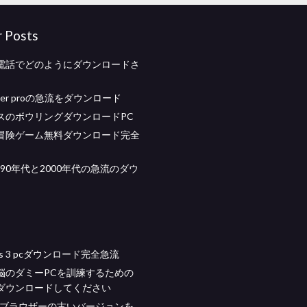
r Posts
電話でどのようにダウンロードさ
cher proの急流をダウンロード
スのボウリングダウンロードPC
冒険ゲーム無料ダウンロード完全
曲90年代と2000年代の急流のダウ
ders 3 pcダウンロード完全急流
脳のダミーPCを訓練するための
ダウンロードしてください
softブラウザーの古いバージョンを