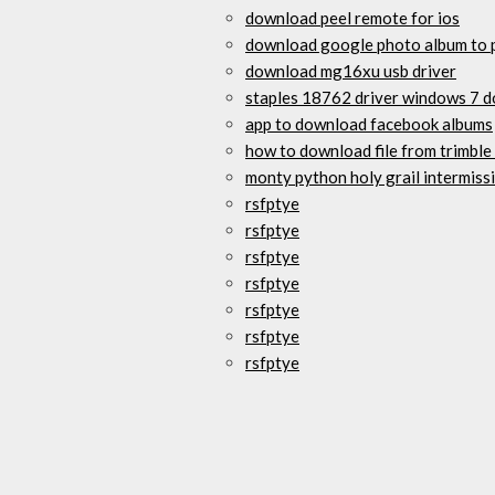
download peel remote for ios
download google photo album to 
download mg16xu usb driver
staples 18762 driver windows 7 
app to download facebook albums
how to download file from trimble
monty python holy grail intermiss
rsfptye
rsfptye
rsfptye
rsfptye
rsfptye
rsfptye
rsfptye