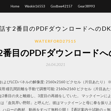
Home
Waskin16553
Godbee42157
Gear38993
話す2番目のPDFダウンロードへのD
WATERFORD27515
2番目のPDFダウンロードへ
26.04.2021
89” LCD: 光学およびLCDパネルの解像度: 2160x2160 ピクセル（片
用 瞳孔間距離を手動で調整可能: 2160x2160 ピクセル（片目あたり）
アは2番目の夫と離婚し、3度目の再婚をしていた。 マックイーンに
は「血気早い野郎」と呼んだ。彼はマックイーンと母に拳を振り上げ
す。ハローの教材、動画をすべて無料公開！【通訳案内士試験の＜