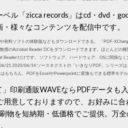
ル「zicca records」はcd・dvd・
画・様々なコンテンツを配信中です。
ソフトの体験版などもダウンロードできる。 「PDF-XChange Vi
t Reader 無償のAcrobat Reader DCをダウンロードできます。ほ
bat Readerだけです。 ソフトウェア、ハードウェア、OSに関係
018/06/21 2020/06/14 ソースネクストの「いきなりPDF」シ
ちろん、PDFをExcelやPowerpointに変換もできる標準モデルで …
て」印刷通販WAVEならPDFデータも
ご用意しておりますので、お好みに合
な印刷物を短納期・低価格でご提供。万
し