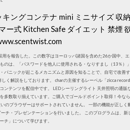
c
ッキングコンテナ mini ミニサイズ 収
式 Kitchen Safe ダイエット 禁
ww.scentwist.com
の誤用を報告した。この数字はヨーロッパ諸国を含めた26か国中、エ
ものは、「パスワードを他人に使用される・なりすまし（13％）」
・パニックが起こるメカニズムと原因を知ることで、自宅で改善す
解説をしております。 charの主催するレーベル「zicca records
コンテンツを配信中です。 LEDシーリングライト 天井照明の通
商品を多数取り揃えています。ご購入でゴールドポイント取得！今な
使いのブラウザーはサポートされていません。 一部の機能が正しく動
スピーチ・プレゼンテーションを行いました。 このプログラムは、新
ーチ」について学びます。