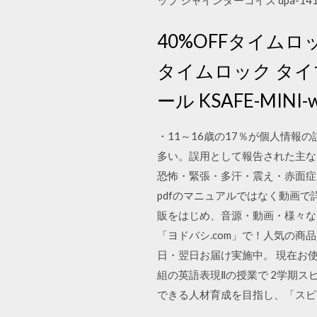
ップ シャインターコイズ dpa-141
40%OFFタイムロ
タイムロック タイマー
ール KSAFE-MINI-w
・11～16歳の17％が個人情報
多い。誤用として報告された主な
恐怖・緊張・多汗・震え・赤面症
pdfのマニュアルではなく動画で詳しく
販をはじめ、音源・動画・様々な
「ヨドバシ.com」で！人気の
日・翌日お届け実施中。 現在お
組の英語表現Ⅱの授業で 2学期
できる人材育成を目指し、「スピ