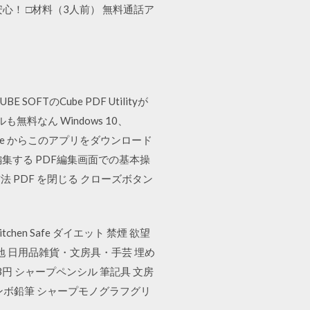
！ □材料（3人前） 無料通話ア
のCube PDF Utilityが
料なん Windows 10、
soft Store からこのアプリをダウンロード
編集する PDF編集画面での基本操
法 PDF を閉じる クローズボタン
en Safe ダイエット 禁煙 欲望
ト・生地 日用品雑貨・文房具・手芸 埋め
3円 シャープペンシル 筆記具 文房
トンボ鉛筆 シャープモノグラフグリ