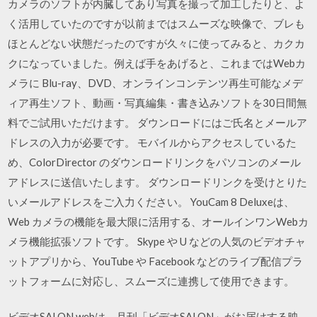
カメラのソフトが内臓してあり写真を撮って加工したりと、よ
く活用していたのですが以前まではスムーズな映像で、ブレも
ほとんどない状態だったのですが久々に使ってみると、カクカ
クになっていました。例えば手をあげると、これまではWebカ
メラに Blu-ray、DVD、オンラインコンテンツ再生可能なメデ
ィア再生ソフト、動画・写真編集・書き込みソフトを30日間無
料でご試用いただけます。 ダウンロードにはご氏名とメールア
ドレスの入力が必要です。 モバイルからアクセスしているた
め、ColorDirector のダウンロードリンクをパソコンのメール
アドレスに送信いたします。 ダウンロードリンクを受けとりた
いメールアドレスをご入力ください。 YouCam 8 Deluxeは、
Web カメラの機能を最大限に活用する、オールインワンWebカ
メラ機能拡張ソフトです。 Skype や U などの人気のビデオチャ
ットアプリから、YouTube や Facebook などのライブ配信プラ
ットフォームに対応し、スムーズに連携して使用できます。
ビデオSALON.webは、月刊「ビデオSALON」がお届けする映