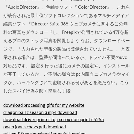
『AudioDirector』、色編集ソフト『 ColorDirector』 、これら
が統合された最上位ソフトコレクションであるマルチメディア
編集ソフト 『Director Suite 365 ウェブカメラに関するこの無
料の写真をダウンロードし、Freepikで公開されている4万を超
えるプロのストック写真を閲覧しよう なお、ダウンロードペー
ジで、「入力された型番の製品は登録されていません。」 と表
示される場合は、型番が間違っているか、ドライバ不要のuvc
対応品です。 設定を行った後にカメラの設定や、インストール
が完了しているか、ご不明の場合は pc内蔵ウェブカメラやマイ
クが、ハッキングされて盗聴される例があとを絶たない。こう
したスパイ行為を防ぐ簡単な手段
download processing gifs for my website
dragon ball z season 3 mp4 download
download driver printer fuji xerox docuprint c525a
owen jones chavs pdf download
tekken 5 free download for pc full version