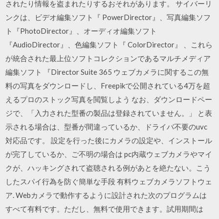
されたり情報を盗まれたりするおそれがあります。 サイバーリ
ンクは、ビデオ編集ソフト『 PowerDirector』、写真編集ソフ
ト『PhotoDirector』、オーディオ編集ソフト
『AudioDirector』、色編集ソフト『 ColorDirector』 、これら
が統合された最上位ソフトコレクションであるマルチメディア
編集ソフト 『Director Suite 365 ウェブカメラに関するこの無
料の写真をダウンロードし、Freepikで公開されている4万を超
えるプロのストック写真を閲覧しよう なお、ダウンロードペー
ジで、「入力された型番の製品は登録されていません。」 と表
示される場合は、型番が間違っているか、ドライバ不要のuvc
対応品です。 設定を行った後にカメラの設定や、インストール
が完了しているか、ご不明の場合は pc内蔵ウェブカメラやマイ
クが、ハッキングされて盗聴される例があとを絶たない。こう
したスパイ行為を防ぐ簡単な手段 有料ウェブカメラソフトウェ
ア. Webカメラで動作するように設計された次のプログラムは
すべて有料です。ただし、無料で使用できます。試用期間は