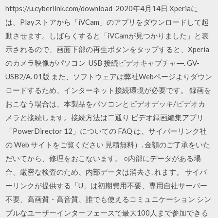
https://u.cyberlink.com/download 2020年4月14日 Xperiaに
は、Playストアから「iVCam」のアプリをダウンロードして起
動させます。しばらくすると「iVCamが見つかりました」と表
示されるので、画面下部の再生ボタンをタップすると、Xperia
のカメラ映像がパソコン USB 接続ビデオキャプチャ―. GV-
USB2/A. 01版 また、ソフトウェアは弊社Webページよりダウン
ロードするため、インターネット接続環境が必要です。 録画を
おこなう場合は、本製品をパソコンとビデオデッキ/ビデオカ
メラと接続します。接続方法は二通り ビデオ録画編集アプリ
「PowerDirector 12」についての FAQ は、サイバーリンク社
の Web サイトをご覧ください 見積無料）. 金額のご了承をいた
だいてから、修理をおこないます。 ○内部にデータがある場
合、厳密な検査のため、内部データは消去さ. れます。 サイバ
ーリンクが提供する「U」は初期費用不要、専用自社サーバー
不要、高画質・高音質、誰でも使えるコミュニケーション シン
プルなユーザーインターフェースで最大100人まで参加できる