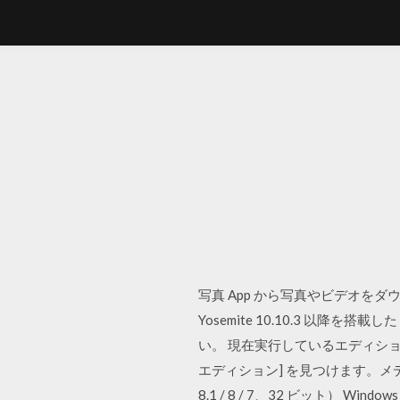
写真 App から写真やビデオをダウンロー
Yosemite 10.10.3 以
い。 現在実行しているエディションを
エディション] を見つけます。メディア作
8.1 / 8 / 7、32 ビット） Wind