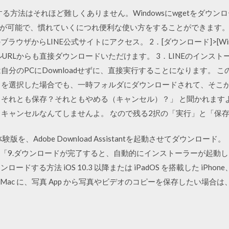
実行する方法はそれほど難しくありません。Windowsにwgetをダ
可能で、慣れていくにつれ便利な使い方をすることができます。 202
コンのブラウザからLINE公式サイトにアクセス。 2．[ダウンロード]>[W
ールURLからも直接ダウンロードいただけます。 3．LINEのインス
分のPCにDownloadせずに、直接実行することになります。 この場
」を選択した場合でも、一時フォルダにダウンロードされて、そこか
？それとも保存？それともやめる（キャンセル）？」 と聞かれます
 キャンセルなんてしませんよ。 なので残る2択の「実行」と「保
I Pro 体験版を、Adobe Download Assistantを起動させてダ
様に「9.ダウンロードが完了すると、自動的にインストーラーが起動
ドする方法 iOS 10.3 以降または iPadOS を搭載した iPhone、iP
降を搭載した Mac に、写真 App から写真やビデオのコピーを保存したい