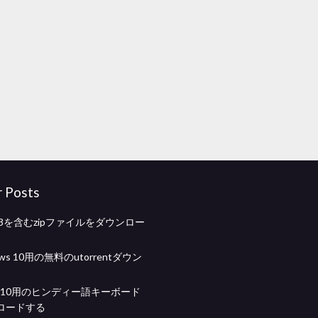
r Posts
p3を含むzipファイルをダウンロー
dows 10用の無料のutorrentダウン
ws 10用のヒンディー語キーボード
ロードする