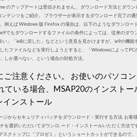
Chrome のアップデートは受信されません。 ダウンロード方法とダ
のコンテンツをご紹介。 ブラウザーが表示するダウンロード完了の
えば Windows 版 Firefox の場合は、以下のようなダウン
 · ただし、ie9でもダウンロードするファイルの条件によっては、従来の
が良い」「ie8に戻した」などという意見を見かけますが、ie9の機
したファイルなどを実行しようとすると、「WindowsによってP
」しか選べない、という場合の対処方法。
ご注意ください。 お使いのパソコンに
ている場合、MSAP20のインスト
アンインストール
ームページからセキュリティパッチをダウンロード・実行する方法. お客様
選択いただいてダウンロ. ード・インストールいただく方法です。 1. 下
s端末 デスクトップに「プロゼミ」というショートカットができるの