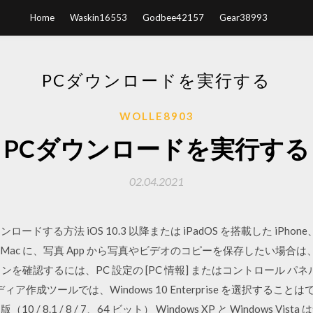
Home
Waskin16553
Godbee42157
Gear38993
PCダウンロードを実行する
WOLLE8903
PCダウンロードを実行する
02.04.2021
ドする方法 iOS 10.3 以降または iPadOS を搭載した iPhone、iP
降を搭載した Mac に、写真 App から写真やビデオのコピーを保存したい
確認するには、PC 設定の [PC 情報] またはコントロール パネルの [
成ツールでは、Windows 10 Enterprise を選択することはでき
ows 版（10 / 8.1 / 8 / 7、64 ビット） Windows XP と Windo