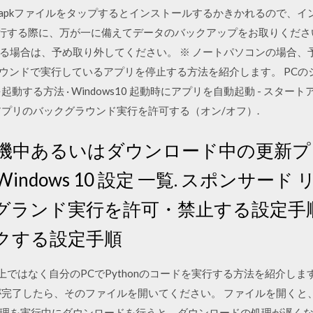
たapkファイルをタップするとインストールするかきかれるので、イ
を実行する際に、万が一に備えてデータのバックアップをお取りください
場合は、予め取り外してください。 ※ ノートパソコンの場合、予
ックグラウンドで実行しているアプリを停止する方法を紹介します。 P
方法 · Windows10 起動時にアプリを自動起動 - スタートアップに登録
アプリのバックグラウンド実行を許可する（オン/オフ）.
ド待機中あるいはダウンロード中の更新
ndows 10 設定 一覧. スポンサード 
ランド実行を許可・禁止する設定手順 
クする設定手順
ト上ではなく自分のPCでPythonのコードを実行する方法を紹介しま
が完了したら、そのファイルを開いてください。 ファイルを開くと
理を実行中にダウンロードを行うと、ダウンロードの処理が遅く