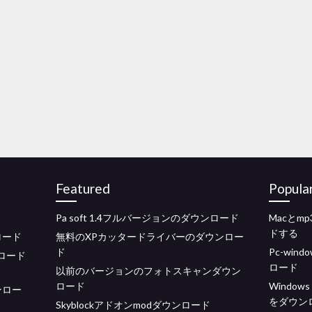
Featured
Popula
Pa soft 1.4フルバージョンのダウンロード
Macとm
ドする
ロード
無料のXPカッタードライバーのダウンロー
ド
Pc-win
ンロード
ロード
以前のバージョンのフォトスキャンダウン
ロード
Windo
ンロー
をダウン
Skyblockアドオンmodダウンロード