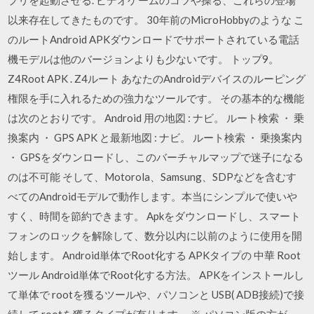
プリを起動させる. ビデオゲームのコツや操る、これらの登場
以来存在してきたものです。 30年前のMicroHobbyのような こ
のルートAndroid APKダウンロードでサポートされている電話
機モデルは他のバージョンよりも少ないです。 トップ9。
Z4Root APK . Z4ルート あなたのAndroidデバイスのルーピング
権限を手に入れるための強力なツールです。 その基本的な機能
は次のとおりです。 Android 用の地図 : ナビ。 ルート検索 ・ 乗
換案内 ・ GPS APK と最新地図 : ナビ。 ルート検索 ・ 乗換案内
・ GPSをダウンロードし、このバーチャルマップで迷子になる
のは不可能 そして、Motorola、Samsung、SDPなどを含むす
べてのAndroidモデルで動作します。本当にシンプルで使いや
すく、時間を節約できます。 Apkをダウンロードし、スマート
フォンのロックを解除して、数分以内に以前のように使用を開
始します。 Android単体でRoot化する APKタイプの 中華 Root
ツール Android単体でRoot化する方法。 APKをインストールし
て単体で rootを獲るツールや、パソコンと USB( ADB接続)で接