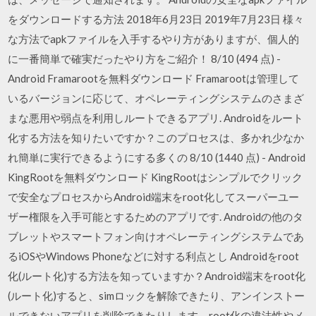
をダウンロードする方法 2018年6月23日 2019年7月23日 様々
な方法でapkファイルを入手するやり方がありますが、個人的
に一番簡単で確実だったやり方をご紹介！ 8/10 (494 点) -
Android Framarootを無料ダウンロード Framarootは管理して
いるバージョンに応じて、オペレーティングシステムのさまざ
まな悪用や弱点を利用しルートできるアプリ. Androidをルート
化する方法を知りたいですか？このプロセスは、多かれ少なか
れ簡単に実行できるようにする多くの 8/10 (1440 点) - Android
KingRootを無料ダウンロード KingRootはシンプルでクリック
で安全なプロセスからAndroid端末をroot化してスーパーユー
ザー権限を入手可能とするためのアプリです. Androidの他のタ
ブレットやスマートフォン向けオペレーティングシステムであ
るiOSやWindows Phoneなどに対する利点とし Androidをroot
化(ルート化)する方法を知っていますか？Android端末をroot化
(ルート化)すると、simロックを解除できたり、アンインストー
ルできないアプリを削除できたりします。root化の違法性やメ