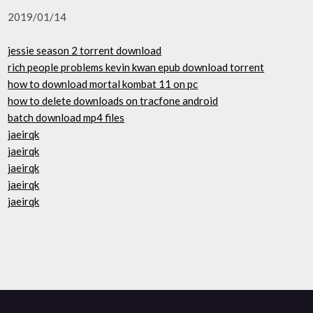
2019/01/14
jessie season 2 torrent download
rich people problems kevin kwan epub download torrent
how to download mortal kombat 11 on pc
how to delete downloads on tracfone android
batch download mp4 files
jaeirqk
jaeirqk
jaeirqk
jaeirqk
jaeirqk