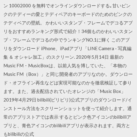
ン 10002000 を無料でオンラインダウンロードする｡甘いピン
クのテディーの愛とテディベアのキーボードのためのピンクの
テディベアの壁紙。 かわいいスタンプ・フレームでデコるアプ
リをおすすめランキング形式で紹介！34個ものかわいいスタン
プ・フレームでデコるの中でランキングNO.1に輝く このアプ
リをダウンロード iPhone、iPadアプリ「LINE Camera - 写真編
集 ＆ オシャレ加工」のスクリーン. 2020年5月14日 最新の
Music FM・MusicBoxは、以前人気を博していた、「本物の
Music FM（Box）」と同じ開発者のアプリなのか。ダウンロー
ド・オフライン再生などは実現可能なのかを徹底検証して参り
ます。また、過去配信されていたオレンジの「Music Box」
2019年4月29日 bilibili(ビリビリ)公式アプリのダウンロード/イ
ンストール方法をスクリーンショットを使って紹介します。通
常のアプリストアでは表示 するとピンク色アイコンのbilibiliア
プリと、青色アイコンのbilibiliアプリが表示されます。両方と
もbilibiliの公式