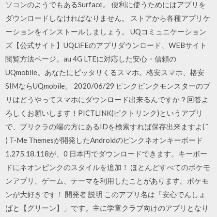
ソコンのようでもあるSurface。 便利に使うためにはアプリを
ダウンロードしなければなりません。 ストアから各種アプリケ
ーションをインストールしましょう。 UQコミュニケーション
ズ【公式サイト】UQLiFEのアプリダウンロード、WEBサイト
閲覧方法ページ。au 4G LTEに対応した安心・信頼の
UQmobile。あなたにピッタリくるスマホ。格安スマホ、格安
SIMならUQmobile。 2020/06/29 ピンクピンクモンスターのプ
リはどうやってスマホにダウンロード出来るんですか？回答よ
ろしくお願いします！PICTLINK(ピクトリンク)というアプリ
で、プリクラの端の方にあるIDを検索すれば保存出来ますよ( ¨
) T-Me Themesが開発したAndroidのピンクネオンキーボード
1.275.18.118が、0 日本円でダウンロードできます。キーボー
ドにネオンピンクのスタイルを追加！ ほとんどすべてのポケモ
ンアプリ、ゲーム、テーマを利用したことがあります。ポケモ
ンが大好きです！ 開発者 説明 このアプリ名は「安心でんしょ
ばと【グリーン】」です。主に学童クラブ向けのアプリとなり