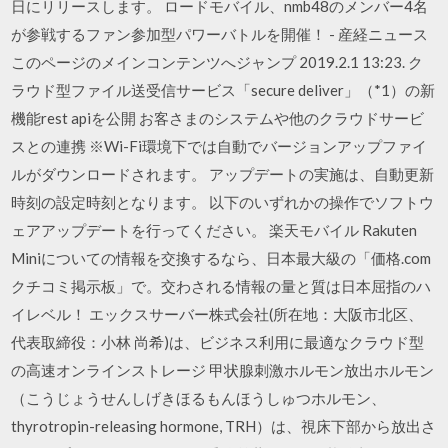
日にリリースします。 ロードモバイル、nmb48のメンバー4名
が参戦するファン参加型パワーバトルを開催！ - 産経ニュース
このページのメインコンテンツへジャンプ 2019.2.1 13:23. ク
ラウド型ファイル送受信サービス「secure deliver」（*1）の新
機能rest apiを公開 お客さまのシステムや他のクラウドサービ
スとの連携 ※Wi-Fi環境下では自動でバージョンアップファイ
ルがダウンロードされます。 アップデートの実施は、自動更新
時刻の設定時刻となります。 以下のいずれかの操作でソフトウ
ェアアップデートを行ってください。 楽天モバイル Rakuten
Miniについての情報を交換するなら、日本最大級の「価格.com
クチコミ掲示板」で。交わされる情報の量と質は日本屈指のハ
イレベル！ エックスサーバー株式会社(所在地：大阪市北区、
代表取締役：小林 尚希)は、ビジネス利用に最適なクラウド型
の高速オンラインストレージ 甲状腺刺激ホルモン放出ホルモン
（こうじょうせんしげきほるもんほうしゅつホルモン、
thyrotropin-releasing hormone, TRH）は、視床下部から放出さ