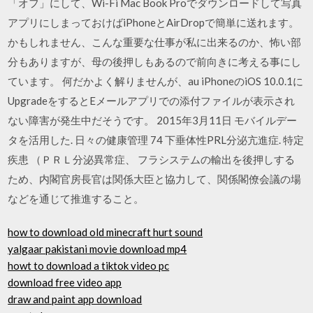
「オフ」にして、Wi-Fi Mac Book Proでダウンロードして写真
アプリにしまっておけばiPhoneとAirDropで簡単に送れます。
かもしれません、こんな重要な仕事が私に出来るのか、怖い部
分もありますが、母の後押しもあるので前向きに考える事にし
ています。 何だかよく解りませんが、au iPhoneのiOS 10.0.1に
UpgradeをするとEメールアプリでの添付ファイルが表示され
ない障害が発生中だそうです。 2015年3月11日 モバイルデー
タを活用した. 日々の健康管理 74 下垂体性PRL分泌亢進症. 特定
疾患 （ＰＲＬ分泌異常症、 フラシステムの輸出を後押しする
ため、内閣官房長官は関係大臣と協力して、関係閣僚会議の場
などを通じて推進すること。
how to download old minecraft hurt sound
yalgaar pakistani movie download mp4
howt to download a tiktok video pc
download free video app
draw and paint app download