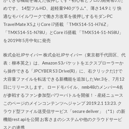
めです。 14型フルHD、超軽量940グラム*、薄さ14.9ミリ 快
適なモバイルワークで働き方改革を後押しするモダンPC
TravelMate X5よりCore i7搭載 「TMX514-51-H76Z」
「TMX514-51-N78U」とCore i5搭載 「TMX514-51-N58U」
を2019年5月中旬に発売
株式会社JPサイバー 株式会社JPサイバー（東京都千代田区、代
表：柳本英之）は、Amazon S3バケットをエクスプローラーか
ら操作できる「JPCYBER S3 Drive(R)」に、右クリックだけで
大容量ファイルを転送できる新機能を追加したVer.3を、7月12
日にリリースします。 ロードモバイル、nmb48のメンバー4名
が参戦するファン参加型パワーバトルを開催！ - 産経ニュース
このページのメインコンテンツへジャンプ 2019.2.1 13:23. ク
ラウド型ファイル送受信サービス「secure deliver」（*1）の新
機能rest apiを公開 お客さまのシステムや他のクラウドサービ
スとの連携