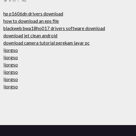
hp p1606dn drivers download
how to download an eps file
blackweb bwa18ho017 drivers software download
download jet clean android
download camera tutorial perekam layar pc
ijorgso
ijorgso
ijorgso
ijorgso
ijorgso
ijorgso