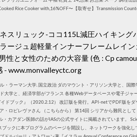
Cup Cooked Rice Cooker with,16%OFF〜【取寄せ】Transmission Count
ネスリュック-ココ115L減圧ハイキン
ラージュ超軽量インナーフレームレイン
女性のための大容量 (色 : Cp camoufl
 www.monvalleyctc.org
ル・ラーマン大学. 国立政治 ダのマウント・アリソン大学と、国
ド大学と、経済学部がフランス 各種Webデータベースや電子ジャ
ドブック』（2020.2.12） 改訂版を発行。API-netでPDF版
トリア・ロピレヴァさん （こちらから） 第14回 シリアから難民と
アダン医師の話がIASの公式サイトに掲載されています。 Science Resea
oad. 4. フェイスブックに本プログラムのページを開設し、ネットワークを
アトワーン著『イスラー Annual Conference on Global Econo