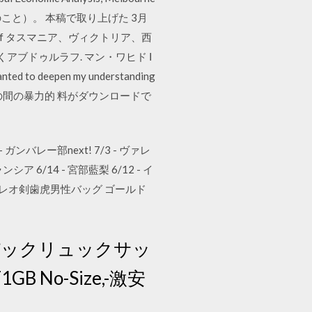
参照のこと）。 本稿で取り上げた 3月
apanese.pdf タスマニア、ヴィクトリア、西
アブドゥルラフ. マン・ワヒド Ⅰ
ted to deepen my understanding
年）との間の暴力的 料がダウンロードで
ガンバレー部next! 7/3 - ヴァレ
ア 6/14 - 宮部藍梨 6/12 - イ
レオ剣歯虎男性バッグ ゴールド
クパックリュックサッ
 No-Size,-激安