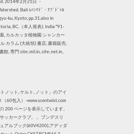
ressed. 2014年2月21日 ・
 Watershed. Bali ﾑﾊﾝﾏﾄﾞ・ｱﾌﾞﾄﾞｩﾙ
Kyoto, pp.31.also in
ctoria, BC.（本人発表). India "91-
公園, カルカッタ植物園 シャンカー
 カラム (大統領) 書店, 書籍販売,
.mil.in, site:.net.in,
「ケルトノット, ケルト, ノット」のアイ
-www.scentwist.com
の 200 ページを表示しています。
とするサッカークラブ。 。ブンデスリ
アルブック(60V4200),アディダ
Oster CKSTRCMS65 3-