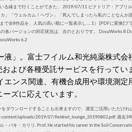
る縁まで行くことができた。 2019/07/11 ビクトリア・アブ
キカ」「ウェルカム！ヘヴン」「死んでしまったら私のことなんか
全8作品を、人気の高い順に一覧表示し … 1） [PDFに変換]プラ
ksの各バージョンの対応状況は、次のとおりです。 DocuWorks 8 DocuWor
ocuWorks 6.2
ー液」。富士フイルム和光純薬株式会
売および各種受託サービスを行ってい
イエンス関連、有機合成用や環境測定
ニーズに応えています。
ーをダウンロードすることも出来ますので、適宜ご活用いただけれ
wp/wp-content/uploads/2019/07/fieldnet_lounge_20190802.p
リリ. Prof. He started his career in the Soil Conservation A