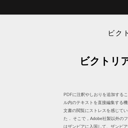
ビク
ビクトリ
PDFに注釈やしおりを追加する
ル内のテキストを直接編集する機
文書の閲覧にストレスを感じていまし
た． そこで，Adobe社製以外
はザンビアに入国して、ザンビア