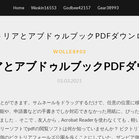
Home
Waskin16553
Godbee42157
Gear38993
トリアとアブドゥルブックPDFダウン
WOLLE8903
アとアブドゥルブックPDFダ
01.03.2021
ことができます。サムネールをドラッグするだけで、任意の位置に
能や、申請書などの手書きでしか対応できなかった用紙に、ぴったり
た． そこで，友人から，Acrobat Readerを使わなくても，軽
のフリーソフトでpdfの閲覧ソフトは何か知っていませんか？ ビクト
側のビクトリアフォールズ公園を歩くことにしていた。ザンビア