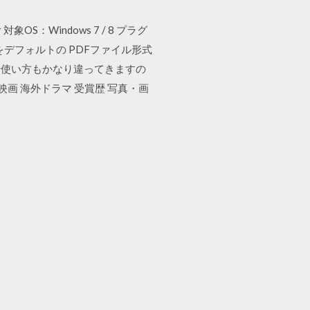
象OS：Windows 7 / 8 プラグ
) をデフォルトの PDFファイル形式
や使い方もかなり違ってきますの
画 海外ドラマ 受賞歴 写真・画