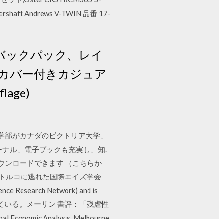
ershaft Andrews V-TWIN 品番 17-
グバックパック、レイ
カバー付きカジュア
age)
際学部がカナダのビクトリア大学、
ーナル、電子ブックも充実し、知.
をダウンロードできます （こちらか
してトルコに逃れた国際エイズ学会
rch Network) and is
強化している。メーリン 書評：「残虐性
mic Analysis, Melbourne