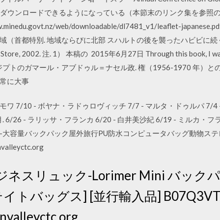
Victoria,. してダウンロードできるようになっている（本節末のリンク集を
minedu.govt.nz/web/downloadable/dl7481_v1/leaflet-j
地域（首都特別. 地域ならびに北部 スハルトの後を襲ったハビビに続く
k Store, 2002. 注. 1） 本稿の 2015年6月27日 Through this book, I wan
 スラエルとエジプトのガマール・アブドゥル＝ナセル政. 権（1956-1970 
p/ 非常に大事
 7/10 - ボヤナ・ラドゥロヴィッチ 7/7 - マルタ・ドゥルパ 7/4 - 
/26 - ラリッサ・フランカ 6/20 - 白井美沙紀 6/19 - ミルカ・フランシ
-大容量バックパック屋外旅行PU防水コンピュータバッグ動物ステ
lleyctc.org
スリュック-Lorimer Mini バッ
トバッグス] [並行輸入品] B07Q3VT1GB
alleyctc.org