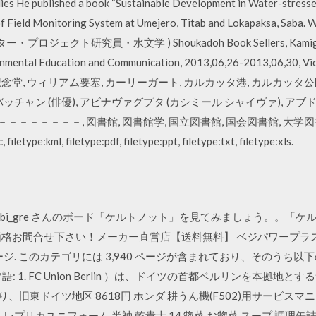
udies He published a book “Sustainable Development in Water-st
 Field Monitoring System at Umejero, Titab and Lokapaksa, Saba.
ジェクト研究員・水文学 ) Shoukadoh Book Sellers, Kamigyo-ku, 
ntal Education and Communication, 2013,06,26-2013,06,30, Vi
ア記念堂, ウィリアム要塞, カーリーガート, カルカッタ港, カルカッタ
バッチャン (俳優), アビナヴァグプタ (カシミール シャイヴァ), アブドル
－－－－, 図書館, 図書館学, 国立図書館, 国会図書館, 大学図書館, 専門 site:
c, filetype:kml, filetype:pdf, filetype:ppt, filetype:txt, filetype:xls.
st で a1l92sbi_gre さんのボード「ケルトノット」を見てみましょう。。
お問合せ下さい！メーカー直営店【送料無料】 ベジパワープラス（60包入）
ジ. このカテゴリには 3,940 ページが含まれており、そのうち以下
: 1. FC Union Berlin ）は、ドイツの首都ベルリンを本拠地
旧東ドイツ地区 8618円 ホンダ 耕うん機(F502)用サービスマニュ
 レプリカユニフォーム 半袖 乾貴士 14,惣菜 お惣菜 スープ 調理缶詰セット,