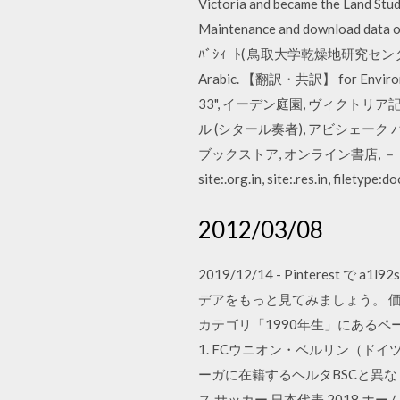
Victoria and became the Land St
Maintenance and download data of
ﾊﾞｼｨｰﾄ( 鳥取大学乾燥地研究センター・プロ
Arabic. 【翻訳・共訳】 for Environme
33", イーデン庭園, ヴィクトリ
ル (シタール奏者), アビシェーク 
ブックストア, オンライン書店, －－－－－
site:.org.in, site:.res.in, filetype:do
2012/03/08
2019/12/14 - Pintere
デアをもっと見てみましょう。 価格
カテゴリ「1990年生」にあるペー
1. FCウニオン・ベルリン（ドイツ語
ーガに在籍するヘルタBSCと異なり、
ス サッカー 日本代表 2018 ホーム