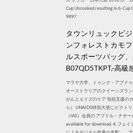
Cup Uncooked resulting in 6-
9897
タウンリュックビジ
ンフォレストカモフ
ルスポーツバッグ、男性と
B07QD5TKPT,-高級感 -
マラヤ大学、トゥンク・アブドゥ
オーストラリアのクイーンズラン
がんとエイズのケア 包括支援のガイ
ら） UNAIDS特別大使にビク
（IAS）会員の アブドル・ナサール・カ
available for downl
によるデジタル世界の支配」，アブドルバーリ・