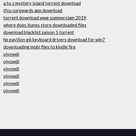
a to z mystery island torrent download
tfcu curewards app download
torrent download wwe summerslam 2019
where does itunes store downloaded files
download blacklist saison 5 torrent
hp pavilion g6 keyboard drivers download for win7
downloading mobi files to kindle fire
ujyowdi
ujyowdi
ujyowdi
ujyowdi
ujyowdi
ujyowdi